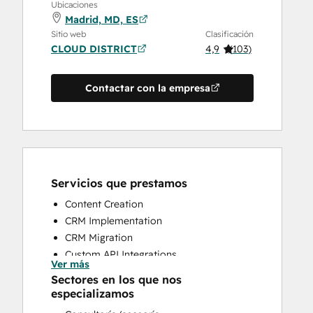
Ubicaciones
Madrid, MD, ES
Sitio web
Clasificación
CLOUD DISTRICT
4,9
(
103
)
Contactar con la empresa
Servicios que prestamos
Content Creation
CRM Implementation
CRM Migration
Custom API Integrations
Ver más
Customer Marketing
Sectores en los que nos
Customer Success Training
especializamos
Customer Support Training