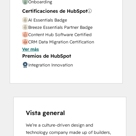
Onboarding
Certificaciones de HubSpot
AI Essentials Badge
Breeze Essentials Partner Badge
Content Hub Software Certified
CRM Data Migration Certification
Ver más
Data Integrations Certification
Premios de HubSpot
Email Marketing Certification
Guided Client Onboarding
Integration Innovation
HubSpot Architecture I: Data Models and
APIs
HubSpot Implementation for Partners
HubSpot Marketing Hub Software
Certification
HubSpot Marketing Software
Vista general
HubSpot Reporting
HubSpot Sales Hub Software
We’re a culture-driven design and 
Certification
technology company made up of builders, 