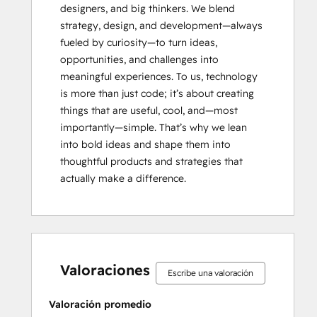
HubSpot Solutions Partner
designers, and big thinkers. We blend 
HubSpot Trainer Certification
strategy, design, and development—always 
Inbound
fueled by curiosity—to turn ideas, 
Inbound Marketing
opportunities, and challenges into 
Inbound Marketing
meaningful experiences. To us, technology 
Inbound Marketing Optimization
is more than just code; it’s about creating 
Integrating With HubSpot I: Foundations
things that are useful, cool, and—most 
Marketing Hub Implementation
importantly—simple. That’s why we lean 
Objectives-Based Onboarding
into bold ideas and shape them into 
Platform Consulting
thoughtful products and strategies that 
Revenue Operations
actually make a difference.
Sales Enablement
Sales Hub Implementation
Sales Management Training: Strategies
for Developing a Successful Modern
0%
0%
1%
4%
95%
0%
0%
1%
4%
95%
completo
completo
completo
completo
completo
completo
completo
completo
completo
completo
Sales Team
Valoraciones
Salesforce Integration Certification
Escribe una valoración
SEO
Valoración promedio
Service Hub Software