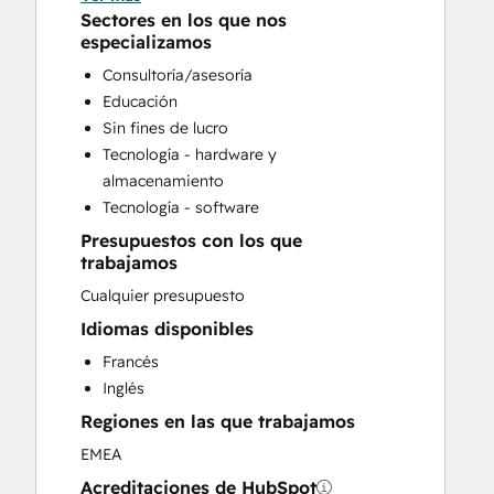
CRM Implementation
Sectores en los que nos
CRM Migration
especializamos
Custom API Integrations
Consultoría/asesoría
Customer Marketing
Educación
Customer Success Training
Sin fines de lucro
Customer Support Training
Tecnología - hardware y
Customer Survey and Analysis
almacenamiento
Email Marketing
Tecnología - software
Help Desk Implementation
Presupuestos con los que
Knowledge Base Development
trabajamos
Paid Advertising
Cualquier presupuesto
Programmable Automation
Public Relations
Idiomas disponibles
Sales and Marketing Alignment
Francés
Sales Coaching and Training
Inglés
Sales Enablement
Regiones en las que trabajamos
Search Engine Optimization
EMEA
Social Media
Video Production
Acreditaciones de HubSpot