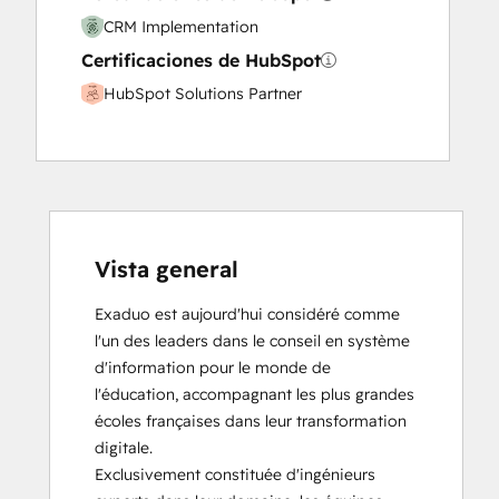
Website Design
CRM Implementation
Website Development
Certificaciones de HubSpot
Website Migration
HubSpot Solutions Partner
Vista general
Exaduo est aujourd'hui considéré comme 
l'un des leaders dans le conseil en système 
d'information pour le monde de 
l'éducation, accompagnant les plus grandes 
écoles françaises dans leur transformation 
digitale. 

Exclusivement constituée d'ingénieurs 