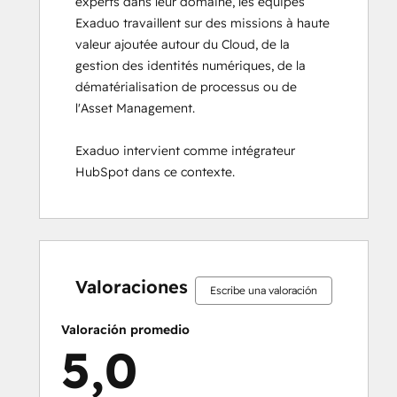
experts dans leur domaine, les équipes 
Exaduo travaillent sur des missions à haute 
valeur ajoutée autour du Cloud, de la 
gestion des identités numériques, de la 
dématérialisation de processus ou de 
l'Asset Management.

Exaduo intervient comme intégrateur 
HubSpot dans ce contexte.
0%
0%
0%
0%
100%
0%
0%
0%
0%
100%
completo
completo
completo
completo
completo
completo
completo
completo
completo
completo
Valoraciones
Escribe una valoración
Valoración promedio
5,0