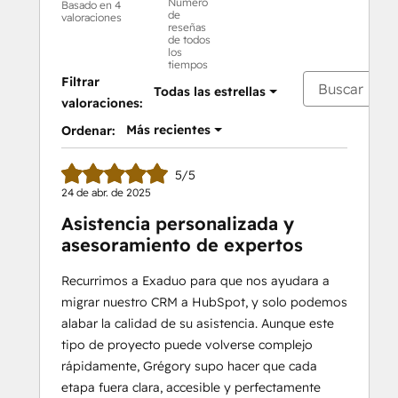
Número
Basado en 4
de
valoraciones
reseñas
de todos
los
tiempos
Filtrar
Todas las estrellas
valoraciones:
Más recientes
Ordenar:
5/5
24 de abr. de 2025
Asistencia personalizada y
asesoramiento de expertos
Recurrimos a Exaduo para que nos ayudara a
migrar nuestro CRM a HubSpot, y solo podemos
alabar la calidad de su asistencia. Aunque este
tipo de proyecto puede volverse complejo
rápidamente, Grégory supo hacer que cada
etapa fuera clara, accesible y perfectamente