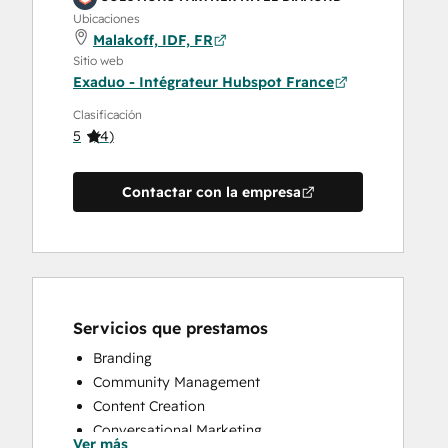
Ubicaciones
Malakoff, IDF, FR
Sitio web
Exaduo - Intégrateur Hubspot France
Clasificación
5
(
4
)
Contactar con la empresa
Servicios que prestamos
Branding
Community Management
Content Creation
Conversational Marketing
Ver más