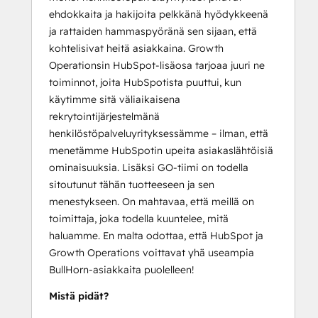
ehdokkaita ja hakijoita pelkkänä hyödykkeenä
ja rattaiden hammaspyöränä sen sijaan, että
kohtelisivat heitä asiakkaina. Growth
Operationsin HubSpot-lisäosa tarjoaa juuri ne
toiminnot, joita HubSpotista puuttui, kun
käytimme sitä väliaikaisena
rekrytointijärjestelmänä
henkilöstöpalveluyrityksessämme – ilman, että
menetämme HubSpotin upeita asiakaslähtöisiä
ominaisuuksia. Lisäksi GO-tiimi on todella
sitoutunut tähän tuotteeseen ja sen
menestykseen. On mahtavaa, että meillä on
toimittaja, joka todella kuuntelee, mitä
haluamme. En malta odottaa, että HubSpot ja
Growth Operations voittavat yhä useampia
BullHorn-asiakkaita puolelleen!
Mistä pidät?