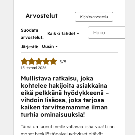
Arvostelut
Kirjoita arvostelu
Suodata
Kaikki tähdet
arvostelut:
Uusin
Järjestä:
5/5
15. tammi 2026
Mullistava ratkaisu, joka
kohtelee hakijoita asiakkaina
eikä pelkkänä hyödykkeenä –
vihdoin lisäosa, joka tarjoaa
kaiken tarvitsemamme ilman
turhia ominaisuuksia!
Tämä on tuonut meille valtavaa lisäarvoa! Liian
monet henkilöstöpalveluyritykset pitävät