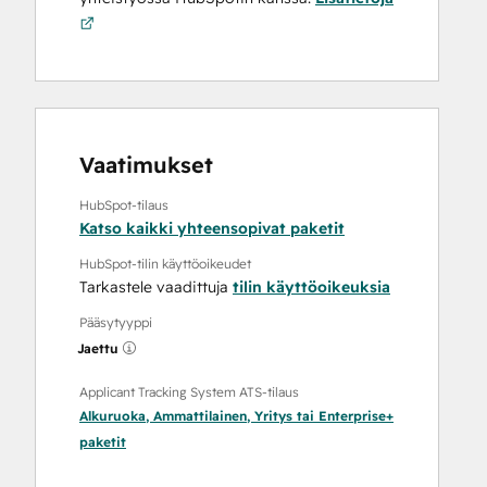
Vaatimukset
HubSpot-tilaus
Katso kaikki yhteensopivat paketit
HubSpot-tilin käyttöoikeudet
Tarkastele vaadittuja
tilin käyttöoikeuksia
Pääsytyyppi
Jaettu
Applicant Tracking System ATS-tilaus
Alkuruoka
,
Ammattilainen
,
Yritys
tai
Enterprise+
paketit