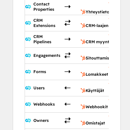
Yhteysti
Contact
ominais
Properties
Yhteystietojen omina
CRM
CRM-laa
Extensions
CRM-laajennukset
CRM
CRM my
Pipelines
CRM myyntiputket
Sitoutt
Engagements
Sitouttamiset
Lomakk
Forms
Lomakkeet
Käyttäjä
Users
Käyttäjät
Webhoo
Webhooks
Webhookit
Omistaj
Owners
Omistajat