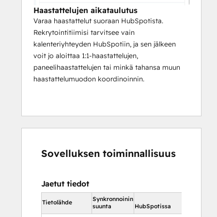
Haastattelujen aikataulutus
Varaa haastattelut suoraan HubSpotista.
Rekrytointitiimisi tarvitsee vain
kalenteriyhteyden HubSpotiin, ja sen jälkeen
voit jo aloittaa 1:1-haastattelujen,
paneelihaastattelujen tai minkä tahansa muun
haastattelumuodon koordinoinnin.
Sovelluksen toiminnallisuus
Jaetut tiedot
Synkronnoinin
HubSpotiss
Tietolähde
suunta
HubSpotissa