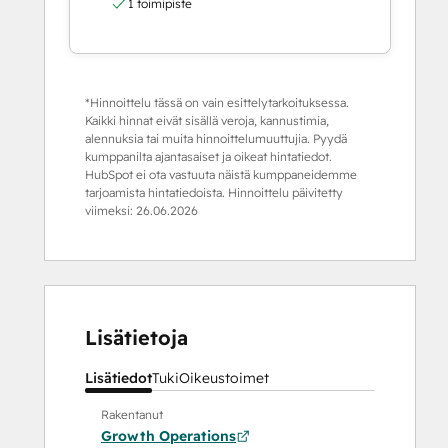
1 toimipiste
*Hinnoittelu tässä on vain esittelytarkoituksessa.
Kaikki hinnat eivät sisällä veroja, kannustimia,
alennuksia tai muita hinnoittelumuuttujia. Pyydä
kumppanilta ajantasaiset ja oikeat hintatiedot.
HubSpot ei ota vastuuta näistä kumppaneidemme
tarjoamista hintatiedoista. Hinnoittelu päivitetty
viimeksi:
26.06.2026
Lisätietoja
Lisätiedot
Tuki
Oikeustoimet
Rakentanut
Growth Operations