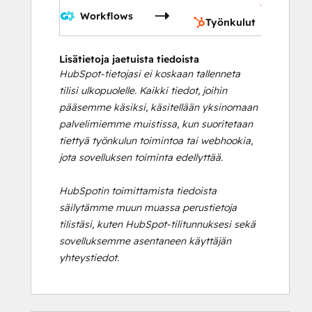
Työnkul
Workflows
Työnkulut
Lisätietoja jaetuista tiedoista
HubSpot-tietojasi ei koskaan tallenneta
tilisi ulkopuolelle. Kaikki tiedot, joihin
pääsemme käsiksi, käsitellään yksinomaan
palvelimiemme muistissa, kun suoritetaan
tiettyä työnkulun toimintoa tai webhookia,
jota sovelluksen toiminta edellyttää.
HubSpotin toimittamista tiedoista
säilytämme muun muassa perustietoja
tilistäsi, kuten HubSpot-tilitunnuksesi sekä
sovelluksemme asentaneen käyttäjän
yhteystiedot.