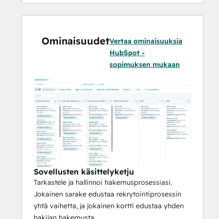
tietyn työpaikan läheisyydessä.
Ota
hakijoita laajamittaisesti 
Ominaisuudet
tietokantapohjaisen sisällön ja 
Vertaa ominaisuuksia
automaation avulla.
HubSpot -
sopimuksen mukaan
Palkkaa
 huippuosaajia tarjoamalla 
entistä parempi hakijakokemus.
***Huomautus:
 Hakijoiden 
seurantajärjestelmä hyödyntää 
HubSpot-
sovelluksen objekteja
, mikä tarkoittaa, 
että tämä sovellus toimii minkä tahansa 
HubSpot-sopimuksen kanssa ja luo tilillesi 
uusia objekteja hakemusten, työpaikkojen 
Sovellusten käsittelyketju
ja toimistojen seurantaa varten.***
Tarkastele ja hallinnoi hakemusprosessiasi.
Jokainen sarake edustaa rekrytointiprosessin
yhtä vaihetta, ja jokainen kortti edustaa yhden
hakijan hakemusta.