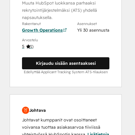
Muuta HubSpot luokkansa parhaaksi
rekrytointijärjestelmäksi (ATS) yhdellä
napsautuksella.
Rakentanut
Asennukset
Growth Operations
Yli 30 asennusta
Arvostelu
5
(
1
)
Kirjaudu sisään asentaaksesi
Edellyttää Applicant Tracking System ATS-tilauksen
Johtava
Johtavat kumppanit ovat osoittaneet
voivansa tuottaa asiakasarvoa tiiviissä
yhteistyössä HubSpotin kanssa.
Lisätietoja