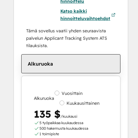
hinnoittelu
Katso kaikki
hinnoitteluvaihtoehdot
Tämä sovellus vaatii yhden seuraavista
palvelun Applicant Tracking System ATS
tilauksista.
Alkuruoka
Vuosittain
Alkuruoka
Kuukausittainen
135 $
/kuukausi
5 työpaikkaa kuukaudessa
500 hakemusta kuukaudessa
1 toimipiste