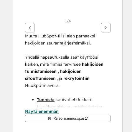
1/4
Muuta HubSpot-tilisi alan parhaaksi 
hakijoiden seurantajärjestelmäksi.
Yhdellä napsautuksella saat käyttöösi 
kaiken, mitä tiimisi tarvitsee 
hakijoiden 
tunnistamiseen 
, hakijoiden 
sitouttamiseen 
,
ja 
rekrytointiin
HubSpotin avulla.
Tunnista
 sopivat ehdokkaat 
tekoälypohjaisen ansioluettelojen 
Näytä enemmän
skannauksen avulla, ja 
Katso asennusopas
maantieteellisen kohdentamisen 
avulla voit ryhmitellä ehdokkaat 