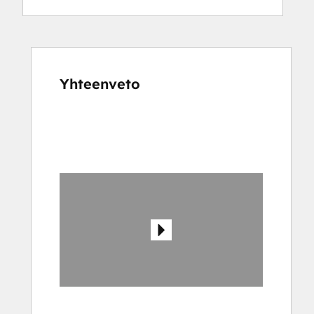
Yhteenveto
Katso
muita
kohteita
käyttämällä
nuolipainikkeita