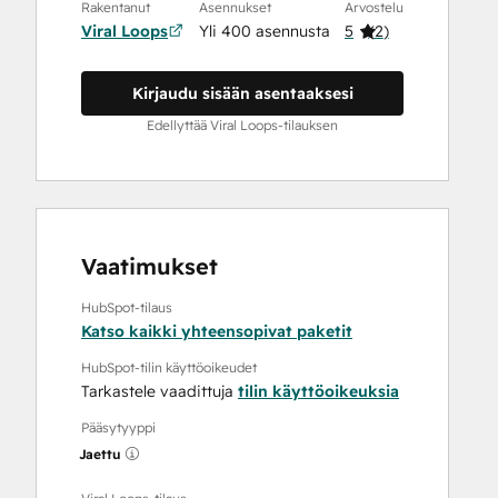
Rakentanut
Asennukset
Arvostelu
Viral Loops
Yli 400 asennusta
5
(
2
)
Kirjaudu sisään asentaaksesi
Edellyttää Viral Loops-tilauksen
Vaatimukset
HubSpot-tilaus
Katso kaikki yhteensopivat paketit
HubSpot-tilin käyttöoikeudet
Tarkastele vaadittuja
tilin käyttöoikeuksia
Pääsytyyppi
Jaettu