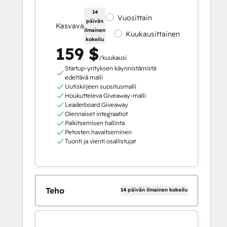
14
Vuosittain
päivän
Kasvava
ilmainen
Kuukausittainen
kokeilu
159 $
/kuukausi
Startup-yrityksen käynnistämistä
edeltävä malli
Uutiskirjeen suositusmalli
Houkutteleva Giveaway-malli
Leaderboard Giveaway
Olennaiset integraatiot
Palkitsemisen hallinta
Petosten havaitseminen
Tuonti ja vienti osallistujat
Teho
14 päivän ilmainen kokeilu