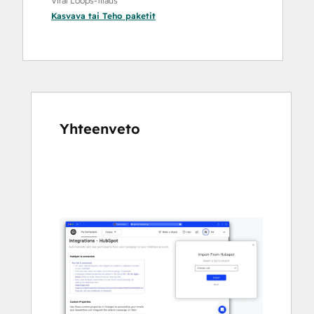
Viral Loops-tilaus
Kasvava
tai
Teho
paketit
Yhteenveto
Katso
muita
kohteita
käyttämällä
nuolipainikkeita