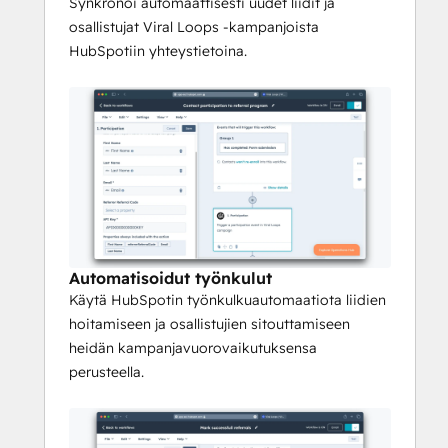
kampanjatoiminnan perusteella ja 
Synkronoi automaattisesti uudet liidit ja
kohdista heille personoituja 
osallistujat Viral Loops -kampanjoista
markkinointitoimia HubSpotissa.
HubSpotiin yhteystietoina.
Analytiikka ja raportointi
: Seuraa 
Viral Loops -kampanjoiden 
suorituskykyä ja mittaa niiden 
vaikutusta suoraan HubSpotin 
analytiikkatyökaluissa.
Tämä integraatio tehostaa 
markkinointitoimia yhdistämällä Viral 
Loopsin 
Automatisoidut työnkulut
suosittelumarkkinointiominaisuudet 
Käytä HubSpotin työnkulkuautomaatiota liidien
HubSpotin tehokkaisiin CRM- ja 
hoitamiseen ja osallistujien sitouttamiseen
markkinoinnin automaatiotyökaluihin.
heidän kampanjavuorovaikutuksensa
perusteella.