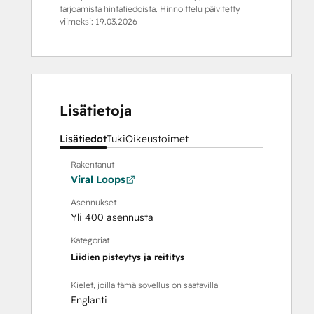
tarjoamista hintatiedoista. Hinnoittelu päivitetty
viimeksi:
19.03.2026
Lisätietoja
Lisätiedot
Tuki
Oikeustoimet
Rakentanut
Viral Loops
Asennukset
Yli 400 asennusta
Kategoriat
Liidien pisteytys ja reititys
Kielet, joilla tämä sovellus on saatavilla
Englanti