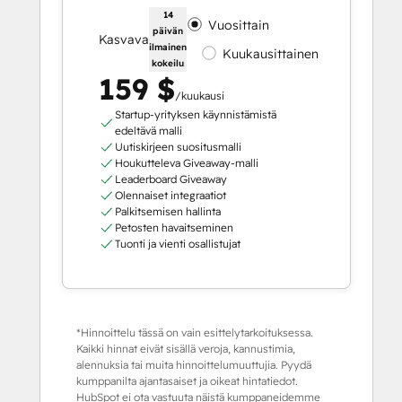
14
Vuosittain
päivän
Kasvava
ilmainen
Kuukausittainen
kokeilu
159 $
/kuukausi
Startup-yrityksen käynnistämistä
edeltävä malli
Uutiskirjeen suositusmalli
Houkutteleva Giveaway-malli
Leaderboard Giveaway
Olennaiset integraatiot
Palkitsemisen hallinta
Petosten havaitseminen
Tuonti ja vienti osallistujat
*Hinnoittelu tässä on vain esittelytarkoituksessa.
Kaikki hinnat eivät sisällä veroja, kannustimia,
alennuksia tai muita hinnoittelumuuttujia. Pyydä
kumppanilta ajantasaiset ja oikeat hintatiedot.
HubSpot ei ota vastuuta näistä kumppaneidemme