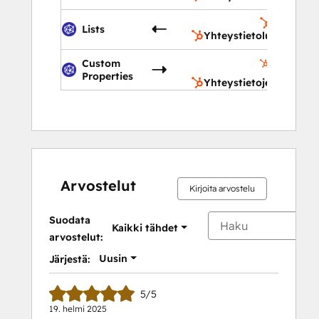
Yhteystie
Lists
Yhteystietoluettelot
Yhteystie
Custom
ominaisu
Properties
Yhteystietojen ominai
Arvostelut
Kirjoita arvostelu
Suodata
Kaikki tähdet
arvostelut:
Uusin
Järjestä:
5/5
19. helmi 2025