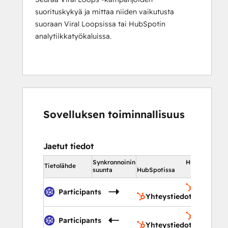
suorituskykyä ja mittaa niiden vaikutusta
suoraan Viral Loopsissa tai HubSpotin
analytiikkatyökaluissa.
Sovelluksen toiminnallisuus
Jaetut tiedot
Synkronnoinin
HubSpotissa
Tietolähde
suunta
HubSpotissa
Yhteysti
Participants
Yhteystiedot
Yhteysti
Participants
Yhteystiedot