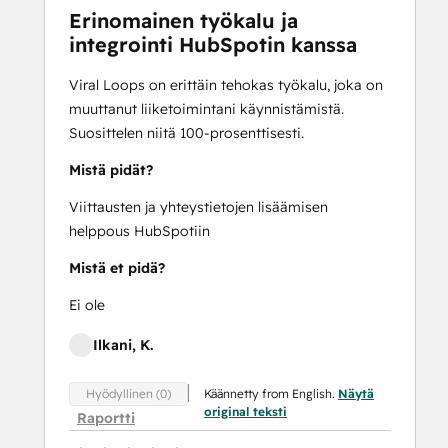
Erinomainen työkalu ja
integrointi HubSpotin kanssa
Viral Loops on erittäin tehokas työkalu, joka on
muuttanut liiketoimintani käynnistämistä.
Suosittelen niitä 100-prosenttisesti.
Mistä pidät?
Viittausten ja yhteystietojen lisäämisen
helppous HubSpotiin
Mistä et pidä?
Ei ole
Ilkani, K.
Käännetty from English.
Näytä
Hyödyllinen (0)
original teksti
Raportti