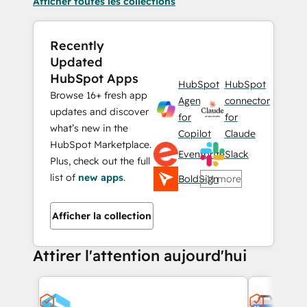
Afficher toutes les collections
Recently
Updated
HubSpot Apps
HubSpot
HubSpot
Browse 16+ fresh app
Agent
connector
updates and discover
for
for
what’s new in the
Copilot
Claude
HubSpot Marketplace.
Eventbrite
Slack
Plus, check out the full
list of
new apps
.
BoldSign
+11 more
Afficher la collection
Attirer l'attention aujourd'hui