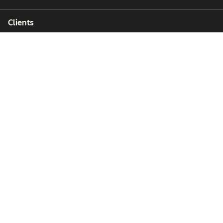
Clients
Partenaires
Copyright © 2026 HubSpot, Inc.
Centre de ressources juridiques
Politique de confidentialité
Sécurité