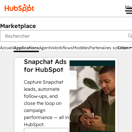
Me
Marketplace
Accueil
Applications
Agents
Workflows
Modèles
Partenaires solutions
Créer
Snapchat Ads
for HubSpot
Capture Snapchat
leads, automate
follow-ups, and
close the loop on
campaign
performance — all in
HubSpot.