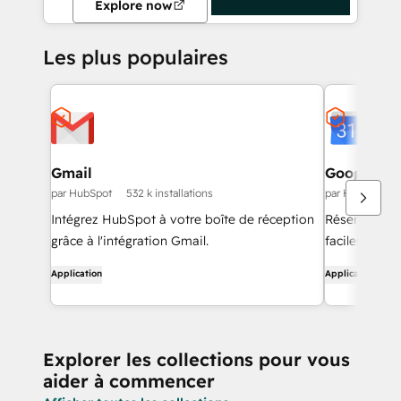
Explore now
Les plus populaires
Gmail
Google Ca
par HubSpot
532 k installations
par HubSpot
Intégrez HubSpot à votre boîte de réception
Réservez de
grâce à l'intégration Gmail.
facilement a
Application
Application
Explorer les collections pour vous
aider à commencer