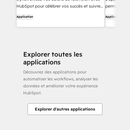
HubSpot pour célébrer vos succès et suivre
permet de co
vos ventes en temps réel
aux licences
Application
Application
depuis HubS
Card ». Elle 
d'activer et 
que d'accéde
ces dernières
Explorer toutes les
applications
Découvrez des applications pour
automatiser les workflows, analyser les
données et améliorer votre expérience
HubSpot.
Explorer d'autres applications