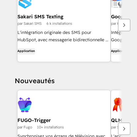
Sakari SMS Texting
Google Se
par Sakari SMS
6 k installations
par HubSpot
L'intégration originale des SMS pour
Intégrez les
HubSpot, avec messagerie bidirectionnelle et
Google aux 
automatisée.
Application
Application
Nouveautés
FUGO-Trigger
QLM CRM 
par Fugo
10+ installations
par Soraco Tec
Synchronisez vos écrans de télévision avec
L'applicati