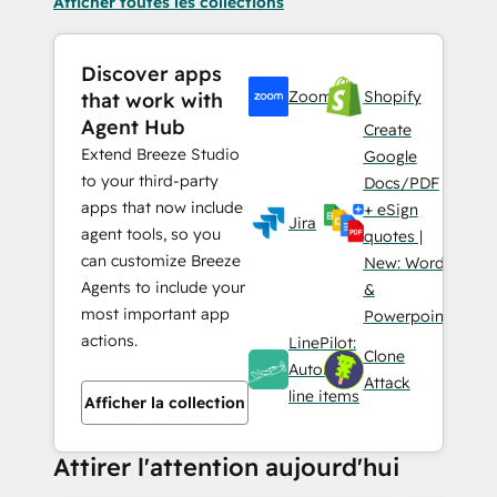
Afficher toutes les collections
Discover apps
Zoom
Shopify
that work with
Agent Hub
Create
Extend Breeze Studio
Google
to your third-party
Docs/PDF
apps that now include
+ eSign
Jira
agent tools, so you
quotes |
can customize Breeze
New: Word
Agents to include your
&
most important app
Powerpoint
actions.
LinePilot:
Clone
Automate
Attack
line items
Afficher la collection
Attirer l'attention aujourd'hui