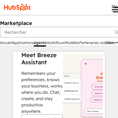
Me
Marketplace
Accueil
Applications
Agents
Workflows
Modèles
Partenaires solutions
Créer
Meet Breeze
Assistant
Remembers your
preferences, knows
your business, works
where you do. Chat,
create, and stay
productive
anywhere.