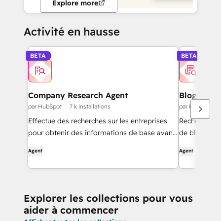
Explore more
Activité en hausse
BETA
BETA
Company Research Agent
Blog Rese
par HubSpot
7 k installations
par HubSpot
Effectue des recherches sur les entreprises
Rechercher de
pour obtenir des informations de base avant
de blog de h
de les contacter.
Agent
Agent
Explorer les collections pour vous
aider à commencer