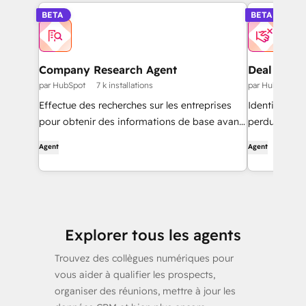
BETA
BETA
Company Research Agent
Deal Loss 
par HubSpot
7 k installations
par HubSpot
Effectue des recherches sur les entreprises
Identifie les
pour obtenir des informations de base avant
perdues et
de les contacter.
d'améliorer l
Agent
Agent
Explorer tous les agents
Trouvez des collègues numériques pour
vous aider à qualifier les prospects,
organiser des réunions, mettre à jour les