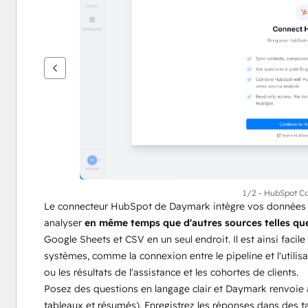
flèches
pour
voir
d'autres
éléments
1/2 - HubSpot C
Le connecteur HubSpot de Daymark intègre vos données 
analyser 
en même temps que d'autres sources telles qu
Google Sheets et CSV en un seul endroit. Il est ainsi facil
systèmes, comme la connexion entre le pipeline et l'utilisat
ou les résultats de l'assistance et les cohortes de clients.
Posez des questions en langage clair et Daymark renvoie 
tableaux et résumés). Enregistrez les réponses dans des ta