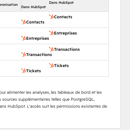
Dans HubSpot
hronisation
Dans HubSpot
Contacts
Contacts
Entreprises
Entreprises
Transactions
Transactions
Tickets
Tickets
r alimenter les analyses, les tableaux de bord et les
s sources supplémentaires telles que PostgreSQL,
ns HubSpot. L'accès suit les permissions existantes de