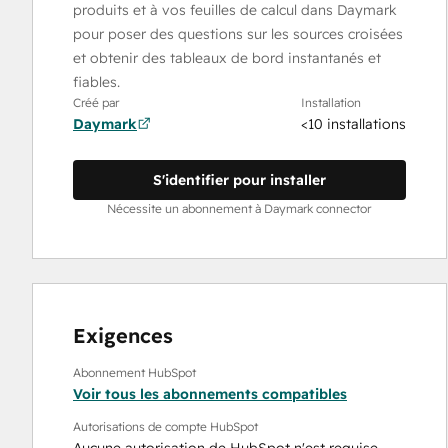
produits et à vos feuilles de calcul dans Daymark
pour poser des questions sur les sources croisées
et obtenir des tableaux de bord instantanés et
fiables.
Créé par
Installation
Daymark
<10 installations
S'identifier pour installer
Nécessite un abonnement à Daymark connector
Exigences
Abonnement HubSpot
Voir tous les abonnements compatibles
Autorisations de compte HubSpot