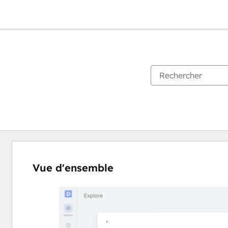
Vue d'ensemble
Utilisez
les
touches
de