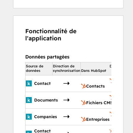
Fonctionnalité de
l'application
Données partagées
Source de
Direction de
Dans HubSpo
données
synchronisation
Dans HubSpot
Contact
Contact
Contacts
Fichiers
Documents
Fichiers CMS
Entrepri
Companies
Entreprises
Propriété
Contact