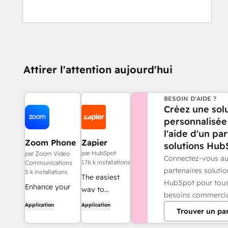
Attirer l'attention aujourd'hui
BESOIN D'AIDE ?
Créez une sol
personnalisée
l'aide d'un pa
Zoom Phone
Zapier
solutions Hub
for HubSpot
par HubSpot
par Zoom Video
Connectez-vous a
176 k installations
Communications
partenaires solutio
5 k installations
The easiest
HubSpot pour tou
Enhance your
way to
besoins commerci
HubSpot
automate and
Application
Application
Trouver un pa
experience and
connect
streamline your
HubSpot to