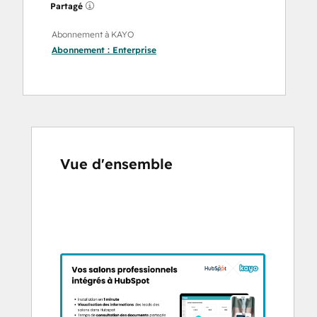
Partagé
Abonnement à KAYO
Abonnement :
Enterprise
Vue d'ensemble
Utilisez
les
touches
de
flèches
pour
voir
d'autres