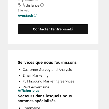
Emplacements
À distance
Site web
Avostack
Contacter l'entreprise
Services que nous fournissons
Customer Survey and Analysis
Email Marketing
Full Inbound Marketing Services
Paid Advertising
Afficher plus
Search Engine Optimization
Secteurs dans lesquels nous
Social Media
sommes spécialisés
Website Design
Commerce