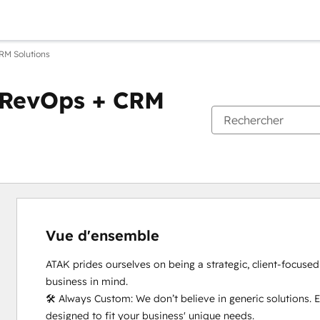
RM Solutions
e RevOps + CRM
Vue d'ensemble
ATAK prides ourselves on being a strategic, client-focused 
business in mind. 

🛠️ Always Custom: We don’t believe in generic solutions. Ev
designed to fit your business' unique needs.
