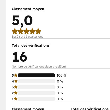
Classement moyen
5,0
Basé sur 16 évaluations
Total des vérifications
16
Nombre de vérifications depuis le début
5
100 %
4
0 %
3
0 %
2
0 %
1
0 %
Classement moyen
Total des vérifications