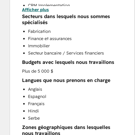
CRM Implementation
Afficher plus
CRM Migration
Secteurs dans lesquels nous sommes
Custom API Integrations
spécialisés
Customer Marketing
Fabrication
Customer Survey and Analysis
Finance et assurances
Email Marketing
Immobilier
Full Inbound Marketing Services
Secteur bancaire / Services financiers
Help Desk Implementation
Budgets avec lesquels nous travaillons
HubSpot Onboarding
Knowledge Base Development
Plus de 5 000 $
Paid Advertising
Langues que nous prenons en charge
Programmable Automation
Anglais
Sales and Marketing Alignment
Espagnol
Sales Enablement
Français
Search Engine Optimization
Hindi
Video Production
Serbe
Website Design
Zones géographiques dans lesquelles
Website Development
nous travaillons