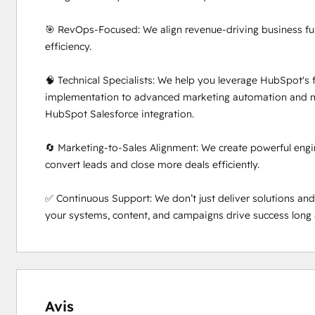
🎯 RevOps-Focused: We align revenue-driving business fun
efficiency.

🧠 Technical Specialists: We help you leverage HubSpot's f
implementation to advanced marketing automation and mor
HubSpot Salesforce integration.

🔄 Marketing-to-Sales Alignment: We create powerful engin
convert leads and close more deals efficiently.

✅ Continuous Support: We don’t just deliver solutions an
your systems, content, and campaigns drive success long 
0 %
0 %
0 %
0 %
100 %
effectué
effectué
effectué
effectué
effectué
Avis