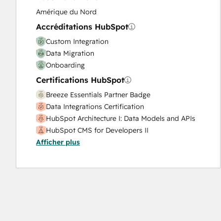
Website Migration
Amérique du Nord
Accréditations HubSpot
Custom Integration
Data Migration
Onboarding
Certifications HubSpot
Breeze Essentials Partner Badge
Data Integrations Certification
HubSpot Architecture I: Data Models and APIs
HubSpot CMS for Developers II
Afficher plus
HubSpot Implementation for Partners
HubSpot Marketing Hub Software Certification
HubSpot Reporting
HubSpot Sales Hub Software Certification
HubSpot Sales Software
HubSpot Solutions Partner
HubSpot Trainer Certification