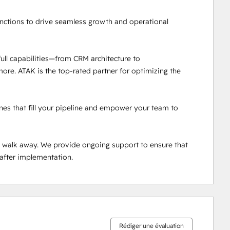
ctions to drive seamless growth and operational 
ull capabilities—from CRM architecture to 
e. ATAK is the top-rated partner for optimizing the 
es that fill your pipeline and empower your team to 
d walk away. We provide ongoing support to ensure that 
after implementation.
0 %
0 %
0 %
0 %
100 %
effectué
effectué
effectué
effectué
effectué
Rédiger une évaluation