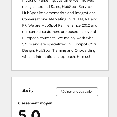
Inbound Marketing, customer-centric web 
Social Media Marketing Certification
design, Inbound Sales, HubSpot Service, 
Course
HubSpot implementation and integrations, 
Conversational Marketing in DE, EN, NL and 
FR. We are HubSpot Partner since 2012 and 
our current customers are based in several 
European countries. We mainly work with 
SMBs and are specialized in HubSpot CMS 
Design, HubSpot Training and Onboarding 
with an international approach. Hire us!
0 %
0 %
0 %
5 %
95 %
0 %
0 %
0 %
5 %
95 %
effectué
effectué
effectué
effectué
effectué
effectué
effectué
effectué
effectué
effectué
Avis
Rédiger une évaluation
Classement moyen
5,0