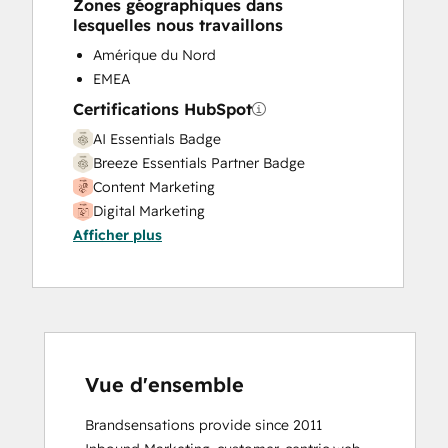
Zones géographiques dans
lesquelles nous travaillons
Amérique du Nord
EMEA
Certifications HubSpot
AI Essentials Badge
Breeze Essentials Partner Badge
Content Marketing
Digital Marketing
Afficher plus
Email Marketing Certification
HubSpot Content Hub Software
HubSpot Sales Hub Software
Certification
HubSpot Solutions Partner
Inbound
Inbound Marketing
Vue d'ensemble
Inbound Sales
Brandsensations provide since 2011 
Sales Enablement