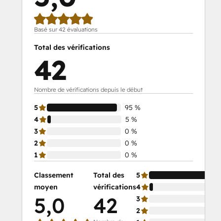
Basé sur 42 évaluations
Total des vérifications
42
Nombre de vérifications depuis le début
5
95 %
4
5 %
3
0 %
2
0 %
1
0 %
Classement
Total des
5
moyen
vérifications
4
5,0
42
3
2