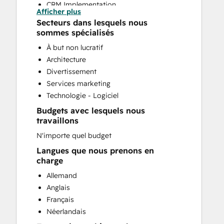
CRM Implementation
Afficher plus
CRM Migration
Secteurs dans lesquels nous
Custom API Integrations
sommes spécialisés
Email Marketing
À but non lucratif
Full Inbound Marketing Services
Architecture
HubSpot Onboarding
Divertissement
Knowledge Base Development
Services marketing
Programmable Automation
Technologie - Logiciel
Sales and Marketing Alignment
Budgets avec lesquels nous
Sales Coaching and Training
travaillons
Sales Enablement
N'importe quel budget
Search Engine Optimization
Website Design
Langues que nous prenons en
charge
Website Development
Website Migration
Allemand
Anglais
Français
Néerlandais