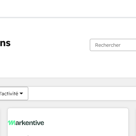
ons
Vous êtes actuellement sur
Page
Page
Page
Page
Page
Page
Page
Page
Page
Page
Page
'activité