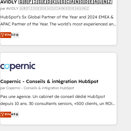
AVIDLY 🇬🇧🇫🇮🇸🇪🇩🇰🇺🇸🇨🇦🇳🇴🇩🇪🇦🇺🇳🇿
par AVIDLY 🇬🇧🇫🇮🇸🇪🇩🇰🇺🇸🇨🇦🇳🇴🇩🇪🇦🇺🇳🇿
HubSpot’s 5x Global Partner of the Year and 2024 EMEA &
APAC Partner of the Year. The world’s most experienced and
fully accredited HubSpot Solutions Partner. 🚀 With 2,750+
Elite
5.0
HubSpot projects delivered and 370+ specialists across
EMEA, APAC and NAM, we de-risk complex CRM
programmes and accelerate ROI across every HubSpot
Hub. 🧭 From multi-region migrations to AI-powered
automation, we turn complexity into clarity, human at global
scale. 🏆 HubSpot’s CEO called us “the partner of the
future.” Others agree it is proof of trust built through
Copernic - Conseils & intégration HubSpot
measurable impact.
par Copernic - Conseils & intégration HubSpot
Pas une agence. Un cabinet de conseil dédié HubSpot
depuis 10 ans. 30 consultants seniors, +500 clients, un ROI
mesurable. Notre mission : faire de HubSpot un vrai levier
Elite
4.9
de performance pour votre organisation. Cela passe par la
compréhension de vos processus, la fiabilisation de vos