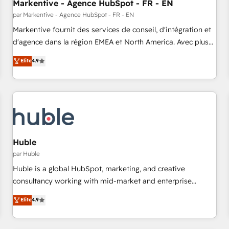
Markentive - Agence HubSpot - FR - EN
par Markentive - Agence HubSpot - FR - EN
Markentive fournit des services de conseil, d'intégration et
d'agence dans la région EMEA et North America. Avec plus
de 115 experts en marketing automation, Growth, Revops,
Elite
4.9
CRM et webdesign. Markentive is both a consulting firm, a
digital agency and an integrator. With over 115 experts in
marketing automation, growth, revops, CRM and webdesign
(We focus on EMEA - USA customers).
Huble
par Huble
Huble is a global HubSpot, marketing, and creative
consultancy working with mid-market and enterprise
businesses. We go beyond implementation, shaping the
Elite
4.9
strategy, processes, and teams that turn HubSpot into a
genuine growth engine. Named HubSpot's Global Partner of