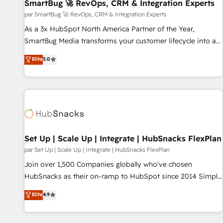
SmartBug 🚀 RevOps, CRM & Integration Experts
par SmartBug 🚀 RevOps, CRM & Integration Experts
As a 3x HubSpot North America Partner of the Year,
SmartBug Media transforms your customer lifecycle into a
revenue engine. Our unified ecosystem includes specialized
Elite
5.0
divisions Globalia (AI & Software) and Point Success Media
(Paid Media), making this the official home for all three
brands. 🔄 Implementation & Integration - Seamless
migrations and system integrations powered by Globalia’s
technical development team. - 19 HubSpot-certified trainers
to drive platform adoption. 📈 Revenue Generation - Full-
funnel marketing and high-performance advertising via
Set Up | Scale Up | Integrate | HubSnacks FlexPlan
Point Success Media. - Expert deployment of Breeze AI and
par Set Up | Scale Up | Integrate | HubSnacks FlexPlan
custom agents to automate growth. 🏆 Elite Excellence - 8
Join over 1,500 Companies globally who've chosen
platform accreditations and deep HIPAA-compliance
HubSnacks as their on-ramp to HubSpot since 2014 Simple
expertise. - A team of 250+ experts dedicated to your
pay-as-you-go plans that accelerate value... 1️⃣ Set Up |
Elite
4.9
resilient growth.
Onboarding New or Check-fixing existing HubSpot portals
2️⃣ Scale Up | 100% HubSpot Task Execution... Global 24/7 ...