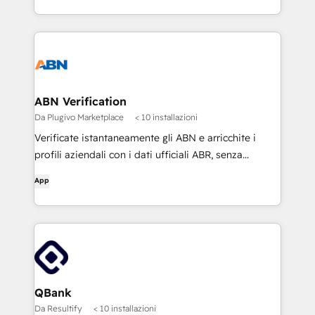
ABN Verification
Da Plugivo Marketplace
< 10 installazioni
Verificate istantaneamente gli ABN e arricchite i
profili aziendali con i dati ufficiali ABR, senza
ricaricare le pagine. Automatizzate la conformità,
App
eliminate le ricerche manuali e mantenete il vostro
CRM preciso al 100%.
QBank
Da Resultify
< 10 installazioni