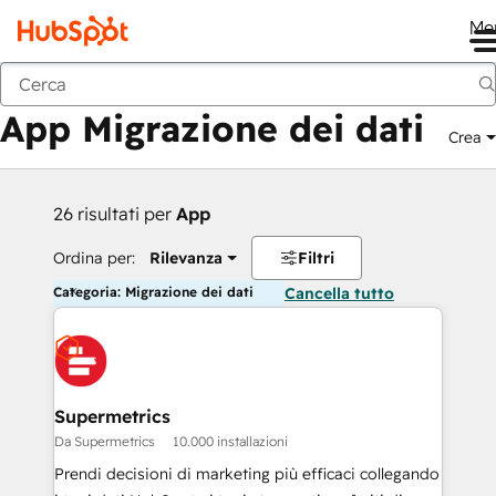
Me
Indietro
App Migrazione dei dati
Crea
26 risultati per
App
Ordina per:
Rilevanza
Filtri
Categoria: Migrazione dei dati
Cancella tutto
Supermetrics
Da Supermetrics
10.000 installazioni
Prendi decisioni di marketing più efficaci collegando