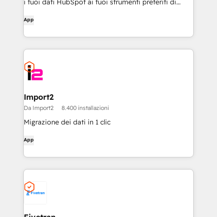
i tuoi dati HubSpot ai tuoi strumenti preferiti di
marketing e reporting tramite Supermetrics.
App
Trasforma immediatamente i dati di marketing in
chiari passi da compiere e sintesi esecutive.
Import2
Da Import2
8.400 installazioni
Migrazione dei dati in 1 clic
App