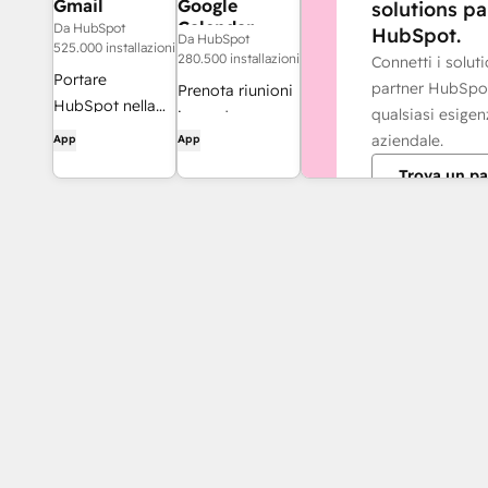
Gmail
Google
solutions pa
Calendar
Da HubSpot
HubSpot.
Da HubSpot
525.000 installazioni
280.500 installazioni
Connetti i solut
Portare
partner HubSpo
Prenota riunioni
HubSpot nella
qualsiasi esigen
in modo
casella di posta
aziendale.
App
App
semplice e
in arrivo con
rapido con
Trova un pa
l'integrazione
HubSpot e
per Gmail
Google Calendar.