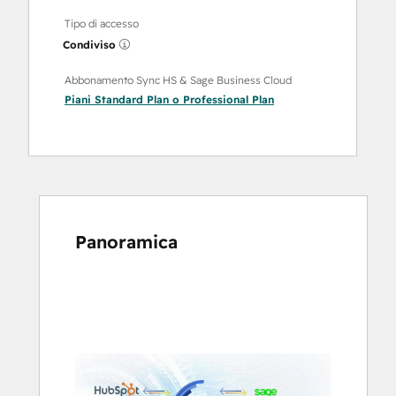
Tipo di accesso
Condiviso
Abbonamento Sync HS & Sage Business Cloud
Piani
Standard Plan
o
Professional Plan
Panoramica
usa
i
tasti
Freccia
per
vedere