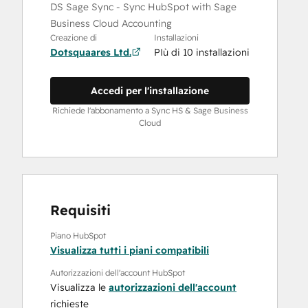
DS Sage Sync - Sync HubSpot with Sage
Business Cloud Accounting
Creazione di
Installazioni
Dotsquaares Ltd.
PIù di 10 installazioni
Accedi per l'installazione
Richiede l'abbonamento a Sync HS & Sage Business
Cloud
Requisiti
Piano HubSpot
Visualizza tutti i piani compatibili
Autorizzazioni dell'account HubSpot
Visualizza le
autorizzazioni dell'account
richieste