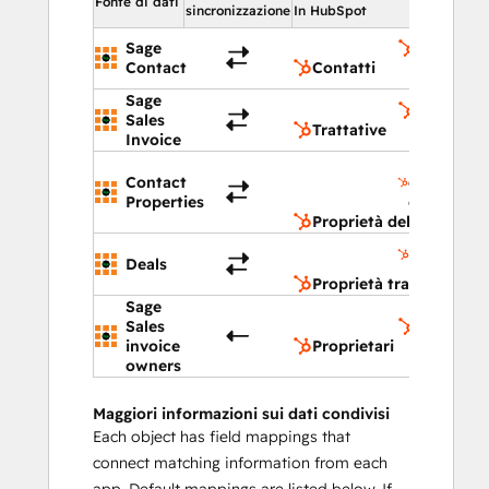
Fonte di dati
sincronizzazione
In HubSpot
Sage
Contatti
Contact
Contatti
Sage
Trattativ
Sales
Trattative
Invoice
Proprietà
Contact
del
Properties
contatto
Proprietà del contatto
Proprietà
Deals
trattativa
Proprietà trattativa
Sage
Sales
Proprieta
invoice
Proprietari
owners
Maggiori informazioni sui dati condivisi
Each object has field mappings that
connect matching information from each