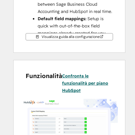
between Sage Business Cloud 
Accounting and HubSpot in real time.
Default field mappings:
 Setup is 
quick with out-of-the-box field 
mappings already created for you.
Visualizza guida alla configurazione
This integration syncs HubSpot with Sage 
Business Cloud Accounting, formerly known 
as Sage One (UK).
Note:
 This integration is not compatible 
with any other Sage versions (e.g., Intacct, 
Funzionalità
Confronta le
50, 100, 200, etc.). For other Sage versions, 
funzionalità per piano
please explore other integrations available 
HubSpot
on the HubSpot app marketplace or 
consult with solution partners.