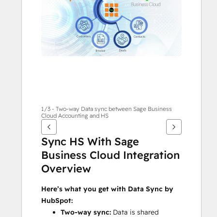
gli
altri
articoli
1/3 - Two-way Data sync between Sage Business
Cloud Accounting and HS
Sync HS With Sage 
Business Cloud Integration 
Overview
Here’s what you get with Data Sync by 
HubSpot:
Two-way sync:
 Data is shared 