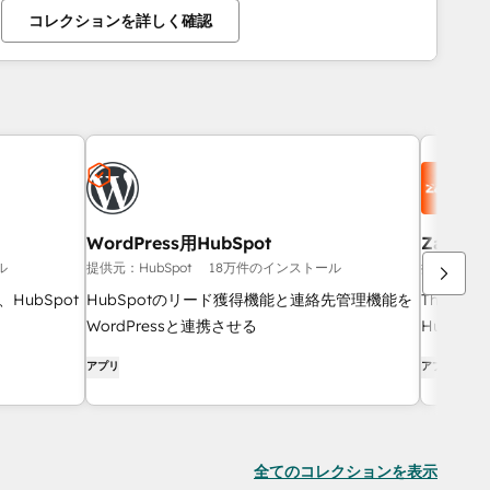
コレクションを詳しく確認
WordPress用HubSpot
Zapier
ル
提供元：HubSpot
18万件のインストール
提供元：Hub
、HubSpot
HubSpotのリード獲得機能と連絡先管理機能を
The easi
WordPressと連携させる
HubSpot 
アプリ
アプリ
全てのコレクションを表示