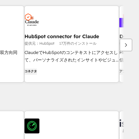
HubSpot connector for Claude
Docusi
提供元：HubSpot
17万件のインストール
提供元：Hub
的な双方向同
ClaudeでHubSpotのコンテキストにアクセスし
HubSp
て、パーソナライズされたインサイトやビジュ
信、追跡
アライゼーションを取得し、CRMレコードを作
コネクタ
アプリ
成・更新できます。