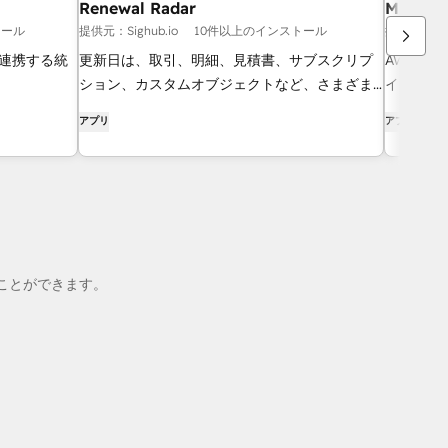
Renewal Radar
Mission
トール
提供元：Sighub.io
10件以上のインストール
提供元：App
ズに連携する統
更新日は、取引、明細、見積書、サブスクリプ
AWS、Az
ション、カスタムオブジェクトなど、さまざま
イスをHu
な場所に散在しています。Sighubの「Renewal
SaaS
アプリ
アプリ
Radar」は、それらをすべて特定し、実際に更
Missi
新作業を担当している担当者がいるかどうかを
追跡し、
確認した上で、真にリスクのある案件ごとに、
で、クラ
自動的に解決されるHubSpotタスクを1件ずつ作
販売を加
成します。
ることができます。