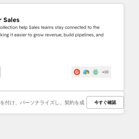
r Sales
collection help Sales teams stay connected to the
ing it easier to grow revenue, build pipelines, and
+10
順位を付け、パーソナライズし、契約を成
今すぐ確認