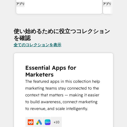
アプリ
アプリ
使い始めるために役立つコレクション
を確認
全てのコレクションを表示
Essential Apps for
Marketers
The featured apps in this collection help
marketing teams stay connected to the
context that matters — making it easier
to build awareness, connect marketing
to revenue, and scale intelligently.
+10