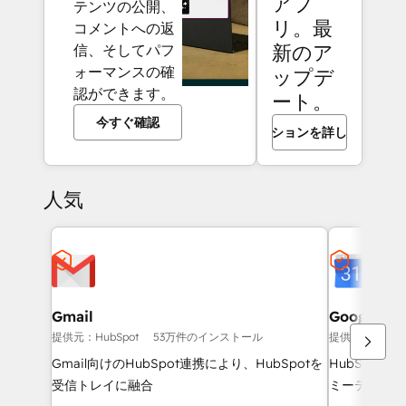
アプ
テンツの公開、
リ。最
コメントへの返
新のア
信、そしてパフ
ォーマンスの確
ップデ
認ができます。
ート。
今すぐ確認
コレクションを詳しく確認
人気
Gmail
Google Ca
提供元：HubSpot
53万件のインストール
提供元：HubSp
Gmail向けのHubSpot連携により、HubSpotを
HubSpot
受信トレイに融合
ミーティング