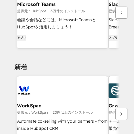
Microsoft Teams
Slack
提供元：HubSpot
6万件のインストール
提供元：HubSp
会議や会話などには、Microsoft Teamsと
Slackにい
HubSpotを活用しましょう！
Breezeに
イム通知の送
アプリ
アプリ
が可能です。
新着
WorkSpan
Grw
提供元：WorkSpan
20件以上のインストール
提供元：Grw AI 
Automate co-selling with your partners - from
チーム全員を
inside HubSpot CRM
販売できるよ