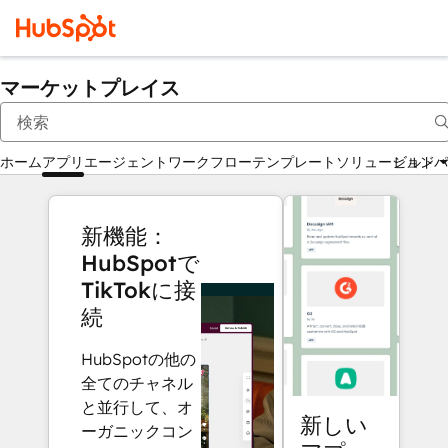
マーケットプレイス
ホーム
アプリ
エージェント
ワークフロー
テンプレート
ソリューションパ
ビルド
新機能：
HubSpotで
TikTokに接
続
HubSpotの他の
全てのチャネル
と並行して、オ
新しい
ーガニックコン