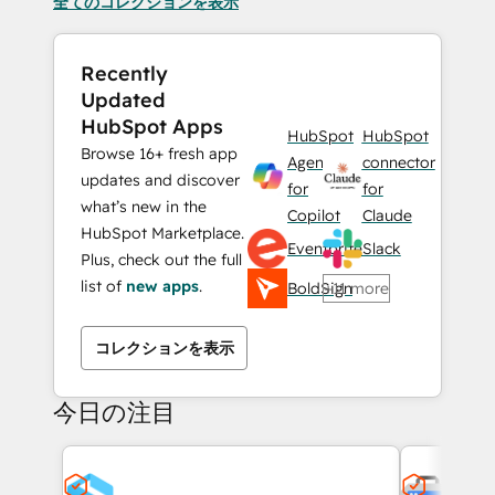
全てのコレクションを表示
Recently
Updated
HubSpot Apps
HubSpot
HubSpot
Browse 16+ fresh app
Agent
connector
updates and discover
for
for
what’s new in the
Copilot
Claude
HubSpot Marketplace.
Eventbrite
Slack
Plus, check out the full
list of
new apps
.
BoldSign
+11 more
コレクションを表示
今日の注目