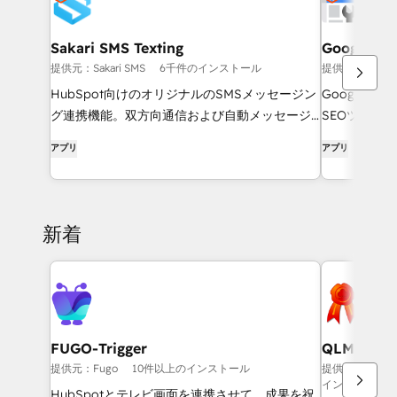
Sakari SMS Texting
Google Se
提供元：Sakari SMS
6千件のインストール
提供元：HubSp
HubSpot向けのオリジナルのSMSメッセージン
Google Se
グ連携機能。双方向通信および自動メッセージ
SEOツール
送信に対応しています。
アプリ
アプリ
新着
FUGO-Trigger
QLM CRM 
提供元：Fugo
10件以上のインストール
提供元：Soraco T
インストール数
HubSpotとテレビ画面を連携させて、成果を祝