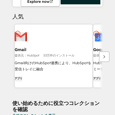
Explore now
人気
Gmail
Google Ca
提供元：HubSpot
53万件のインストール
提供元：HubSp
Gmail向けのHubSpot連携により、HubSpotを
HubSpot
受信トレイに融合
ミーティング
アプリ
アプリ
使い始めるために役立つコレクション
を確認