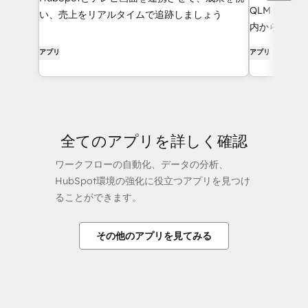
QLM HubS
い、売上をリアルタイムで追跡しましょう
内から直接、
られたライセ
アプリ
アプリ
ライセンスの
ポータル内の
とも可能です
全てのアプリを詳しく確認
ワークフローの自動化、データの分析、
HubSpot環境の強化に役立つアプリを見つけ
ることができます。
その他のアプリを見てみる