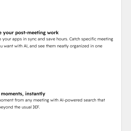
 your post-meeting work
p your apps in sync and save hours. Catch specific meeting
ou want with AI, and see them neatly organized in one
 moments, instantly
moment from any meeting with AI-powered search that
beyond the usual ⌘F.