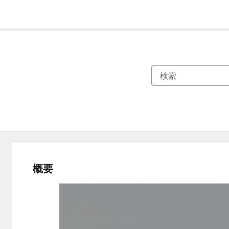
概要
他
の
項
目