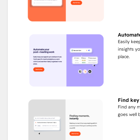
Automate
Easily kee
insights y
place.
Find key
Find any 
goes well 