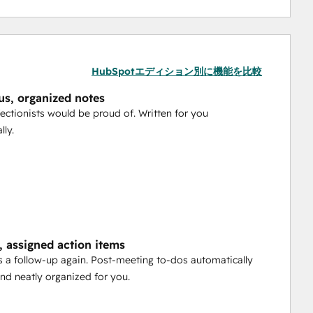
HubSpotエディション別に機能を比較
us, organized notes
ectionists would be proud of. Written for you
lly.
, assigned action items
 a follow-up again. Post-meeting to-dos automatically
nd neatly organized for you.