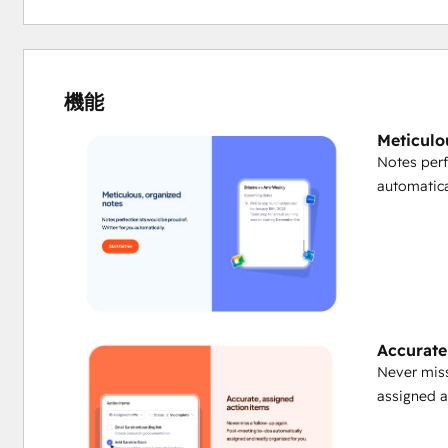
機能
Meticulo
Notes perf
automatica
Accurate
Never miss
assigned a