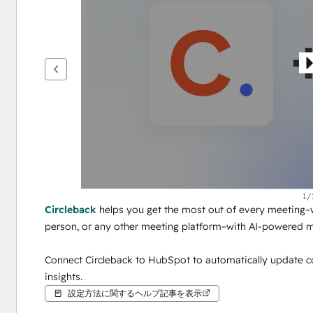
を
表
示
す
る
に
は
矢
印
キ
ー
を
1/
Circleback
 helps you get the most out of every meeting–
使
person, or any other meeting platform–with AI-powered 
用
し
Connect Circleback to HubSpot to automatically update co
ま
insights.
す
設定方法に関するヘルプ記事を表示