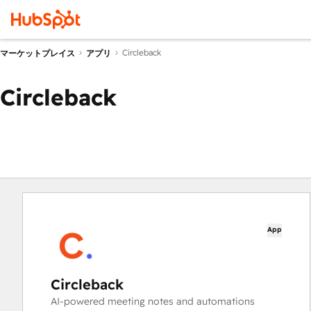
Circleback
マーケットプレイス
アプリ
Circleback
App
Circleback
AI-powered meeting notes and automations