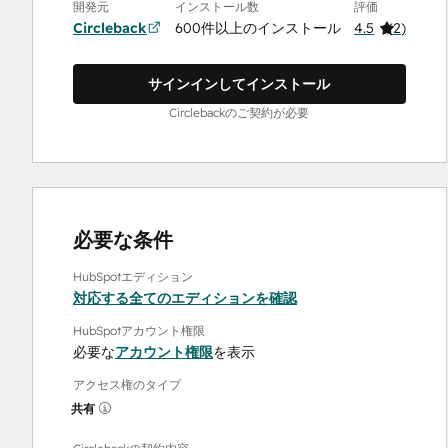
開発元
インストール数
評価
Circleback
600件以上のインストール
4.5
(
2
)
サインインしてインストール
Circlebackのご契約が必要
必要な条件
HubSpotエディション
対応する全てのエディションを確認
HubSpotアカウント権限
必要な
アカウント権限
を表示
アクセス権のタイプ
共有