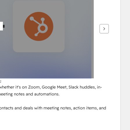
2
whether it's on Zoom, Google Meet, Slack huddles, in-
meeting notes and automations.
ntacts and deals with meeting notes, action items, and 