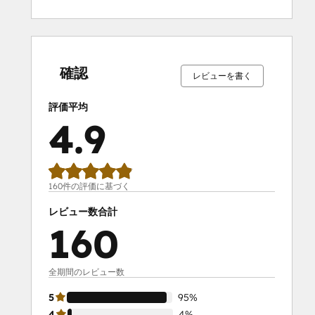
0%
0%
1%
4%
95%
0%
0%
1%
4%
95%
完
完
完
完
完
完
完
完
完
完
了
了
了
了
了
了
了
了
了
了
確認
レビューを書く
評価平均
4.9
160件の評価に基づく
レビュー数合計
160
全期間のレビュー数
5
95%
4
4%