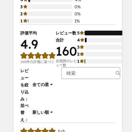
3
0%
2
0%
1
1%
評価平均
レビュー数
5
4.9
合計
4
160
3
2
全期間のレビ
1
160件の評価に基づく
ュー数
レビ
ュー
全ての星
を絞
り込
み：
並べ
新しい順
替
え：
5/5