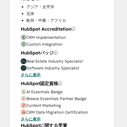
アジア・太平洋
北米
欧州・中東・アフリカ
HubSpot Accreditation
CRM Implementation
Custom Integration
HubSpotバッジ
Real Estate Industry Specialist
Software Industry Specialist
さらに表示
HubSpot認定資格
AI Essentials Badge
Breeze Essentials Partner Badge
Content Marketing
CRM Data Migration Certification
さらに表示
Data Integrations Certification
HubSpotに関する受賞
Digital Marketing