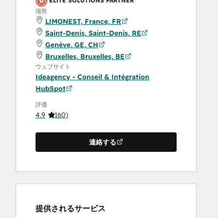
ELITE SOLUTIONS PARTNER
場所
LIMONEST, France, FR
Saint-Denis, Saint-Denis, RE
Genève, GE, CH
Bruxelles, Bruxelles, BE
ウェブサイト
Ideagency - Conseil & Intégration
HubSpot
評価
4.9
(
160
)
連絡する
提供されるサービス