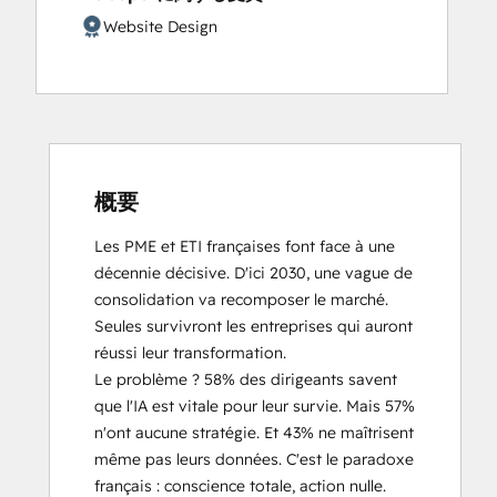
Guided Client Onboarding
Website Design
HubSpot CMS for Developers II
HubSpot Content Hub Software
HubSpot Implementation for Partners
HubSpot Marketing Hub Software
Certification
HubSpot Reporting
概要
HubSpot Sales Software
HubSpot Solutions Partner
Les PME et ETI françaises font face à une 
Inbound
décennie décisive. D'ici 2030, une vague de 
Inbound Marketing
consolidation va recomposer le marché. 
Inbound Sales
Seules survivront les entreprises qui auront 
Integrating With HubSpot I: Foundations
réussi leur transformation. 

Marketing Hub Implementation
Le problème ? 58% des dirigeants savent 
Objectives-Based Onboarding
que l'IA est vitale pour leur survie. Mais 57% 
Platform Consulting
n'ont aucune stratégie. Et 43% ne maîtrisent 
Revenue Operations
même pas leurs données. C'est le paradoxe 
Sales Enablement
français : conscience totale, action nulle. 
