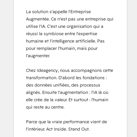
Sales Hub Demo
Sales Hub Implementation
La solution s'appelle l'Entreprise 
Salesforce Integration Certification
Augmentée. Ce n'est pas une entreprise qui 
SEO II
utilise l'IA. C'est une organisation qui a 
Service Hub Demo Certification
réussi la symbiose entre l'expertise 
Service Hub Software
humaine et l'intelligence artificielle. Pas 
Solutions Architecture Foundations
pour remplacer l'humain, mais pour 
l'augmenter. 

Chez Ideagency, nous accompagnons cette 
transformation. D'abord les fondations : 
des données unifiées, des processus 
alignés. Ensuite l'augmentation : l'IA là où 
elle crée de la valeur. Et surtout : l'humain 
qui reste au centre. 

Parce que la vraie performance vient de 
l'intérieur. Act Inside. Stand Out.