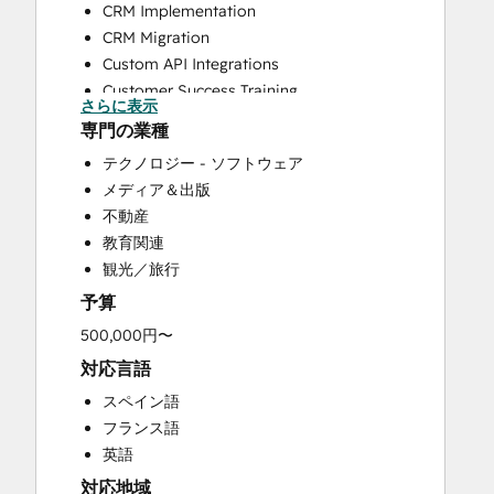
CRM Implementation
CRM Migration
Custom API Integrations
Customer Success Training
さらに表示
Customer Survey and Analysis
専門の業種
Help Desk Implementation
テクノロジー - ソフトウェア
HubSpot Onboarding
メディア＆出版
Knowledge Base Development
不動産
Programmable Automation
教育関連
Sales and Marketing Alignment
観光／旅行
Sales Enablement
予算
Website Design
Website Development
500,000円〜
Website Migration
対応言語
スペイン語
フランス語
英語
対応地域