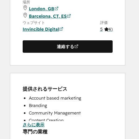
場所
London, GB
Barcelona, CT, ES
ウェブサイト
評価
Invincible Digital
5
(
4
)
連絡する
提供されるサービス
Account based marketing
Branding
Community Management
Content Creation
さらに表示
Conversational Marketing
専門の業種
CRM Implementation