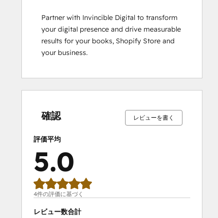
Partner with Invincible Digital to transform 
your digital presence and drive measurable 
results for your books, Shopify Store and 
your business.
0%
0%
0%
0%
100%
0%
0%
0%
0%
100%
完
完
完
完
完
完
完
完
完
完
了
了
了
了
了
了
了
了
了
了
確認
レビューを書く
評価平均
5.0
4件の評価に基づく
レビュー数合計