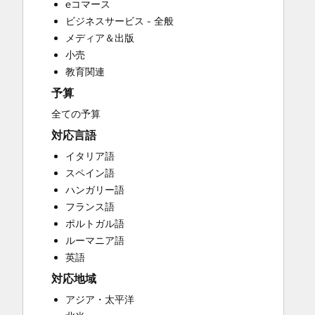
eコマース
CRM Migration
ビジネスサービス - 全般
Custom API Integrations
メディア＆出版
Customer Marketing
小売
Customer Success Training
教育関連
Customer Support Training
予算
Customer Survey and Analysis
Email Marketing
全ての予算
Full Inbound Marketing Services
対応言語
Help Desk Implementation
イタリア語
HubSpot Onboarding
スペイン語
Knowledge Base Development
ハンガリー語
Paid Advertising
フランス語
Programmable Automation
ポルトガル語
Sales and Marketing Alignment
ルーマニア語
Sales Coaching and Training
英語
Sales Enablement
対応地域
Search Engine Optimization
Social Media
アジア・太平洋
Video Production