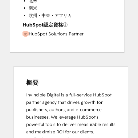
北米
南米
欧州・中東・アフリカ
HubSpot認定資格
HubSpot Solutions Partner
概要
Invincible Digital is a full-service HubSpot 
partner agency that drives growth for 
publishers, authors, and e-commerce 
businesses. We leverage HubSpot's 
powerful tools to deliver measurable results 
and maximize ROI for our clients.
