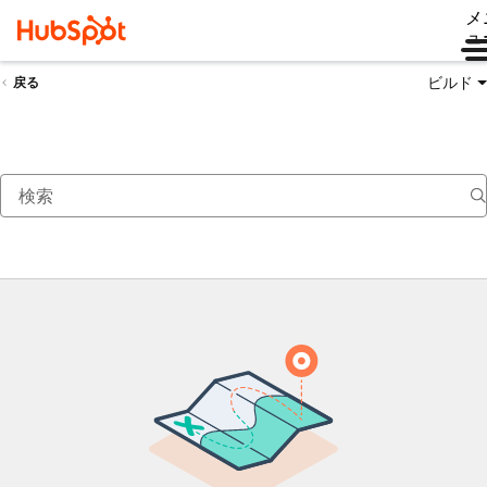
メ
ュ
ビルド
戻る