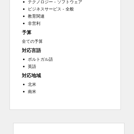
テクノロジー - ソフトウェア
Customer Survey and Analysis
ビジネスサービス - 全般
Email Marketing
教育関連
Full Inbound Marketing Services
非営利
Help Desk Implementation
予算
Knowledge Base Development
Paid Advertising
全ての予算
Sales and Marketing Alignment
対応言語
Sales Coaching and Training
ポルトガル語
Sales Enablement
英語
Search Engine Optimization
対応地域
Social Media
Website Design
北米
Website Development
南米
Website Migration