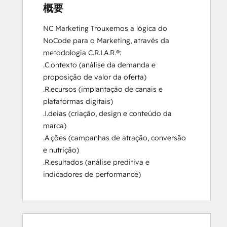
概要
NC Marketing Trouxemos a lógica do 
NoCode para o Marketing, através da 
metodologia C.R.I.A.R.®:

.C.ontexto (análise da demanda e 
proposição de valor da oferta)

.R.ecursos (implantação de canais e 
plataformas digitais)

.I.deias (criação, design e conteúdo da 
marca)

.A.ções (campanhas de atração, conversão 
e nutrição)

.R.esultados (análise preditiva e 
indicadores de performance)