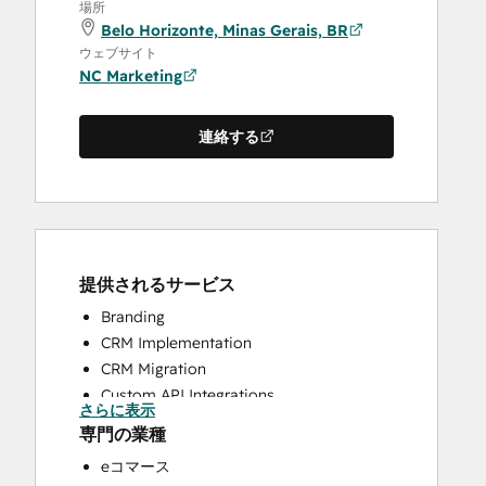
場所
Belo Horizonte, Minas Gerais, BR
ウェブサイト
NC Marketing
連絡する
提供されるサービス
Branding
CRM Implementation
CRM Migration
Custom API Integrations
さらに表示
Customer Marketing
専門の業種
Customer Success Training
eコマース
Customer Support Training