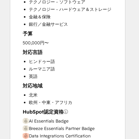
テクノロジー - ソフトウェア
Customer Survey and Analysis
テクノロジー - ハードウェア＆ストレージ
Email Marketing
金融＆保険
Full Inbound Marketing Services
銀行／金融サービス
Help Desk Implementation
予算
HubSpot Onboarding
Knowledge Base Development
500,000円〜
Marketing Hub Enterprise Onboarding
対応言語
Marketing Hub Professional Onboarding
ヒンドゥー語
Programmable Automation
ルーマニア語
Sales and Marketing Alignment
英語
Sales Coaching and Training
対応地域
Sales Enablement
Sales Hub Enterprise Onboarding
北米
Sales Hub Professional Onboarding
欧州・中東・アフリカ
Service Hub Enterprise Onboarding
HubSpot認定資格
Service Hub Professional Onboarding
AI Essentials Badge
Breeze Essentials Partner Badge
Data Integrations Certification