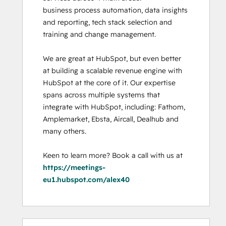
business process automation, data insights 
and reporting, tech stack selection and 
training and change management. 

We are great at HubSpot, but even better 
at building a scalable revenue engine with 
HubSpot at the core of it. Our expertise 
spans across multiple systems that 
integrate with HubSpot, including: Fathom, 
Amplemarket, Ebsta, Aircall, Dealhub and 
many others. 

Keen to learn more? Book a call with us at 
https://meetings-
eu1.hubspot.com/alex40
0%
0%
0%
0%
100%
0%
0%
0%
0%
100%