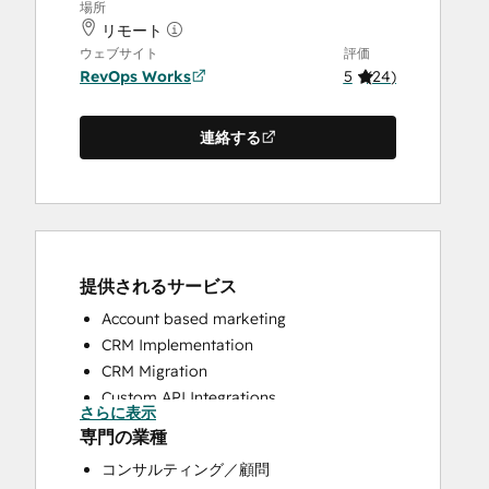
場所
リモート
ウェブサイト
評価
RevOps Works
5
(
24
)
連絡する
提供されるサービス
Account based marketing
CRM Implementation
CRM Migration
Custom API Integrations
さらに表示
Customer Marketing
専門の業種
Customer Success Training
コンサルティング／顧問
Customer Support Training