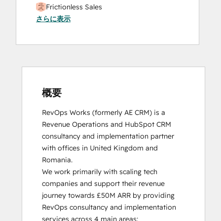
Frictionless Sales
さらに表示
HubSpot Sales Hub Software
Certification
HubSpot Solutions Partner
Inbound
Inbound Sales
Platform Consulting
Service Hub Software
概要
RevOps Works (formerly AE CRM) is a 
Revenue Operations and HubSpot CRM 
consultancy and implementation partner 
with offices in United Kingdom and 
Romania. 

We work primarily with scaling tech 
companies and support their revenue 
journey towards £50M ARR by providing 
RevOps consultancy and implementation 
services across 4 main areas:
