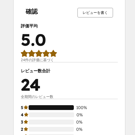
完
完
完
完
完
完
完
完
完
完
了
了
了
了
了
了
了
了
了
了
確認
レビューを書く
評価平均
5.0
24件の評価に基づく
レビュー数合計
24
全期間のレビュー数
5
100%
4
0%
3
0%
2
0%