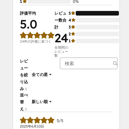
1
0%
評価平均
レビュ
5
10
5.0
ー数合
4
0%
計
3
0%
24
2
0%
1
0%
24件の評価に基づく
全期間の
レビュー
数
レビ
ュー
全ての星
を絞
り込
み：
並べ
新しい順
替
え：
5/5
2025年6月10日