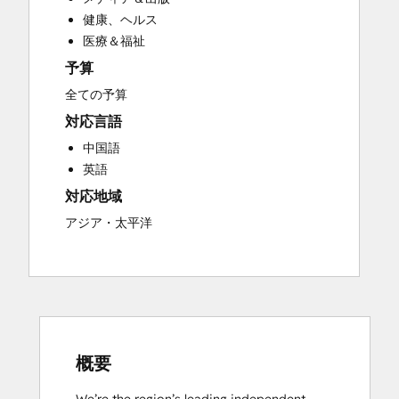
Customer Marketing
健康、ヘルス
Customer Success Training
医療＆福祉
Customer Support Training
予算
Customer Survey and Analysis
Email Marketing
全ての予算
Full Inbound Marketing Services
対応言語
Help Desk Implementation
中国語
HubSpot Onboarding
英語
Knowledge Base Development
対応地域
Paid Advertising
Programmable Automation
アジア・太平洋
Sales and Marketing Alignment
Sales Coaching and Training
Sales Enablement
Search Engine Optimization
Social Media
Video Production
概要
Website Design
Website Development
We’re the region’s leading independent 