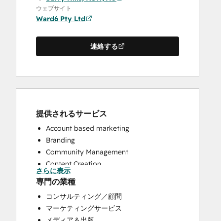
ウェブサイト
Ward6 Pty Ltd
連絡する
提供されるサービス
Account based marketing
Branding
Community Management
Content Creation
さらに表示
Conversational Marketing
専門の業種
CRM Implementation
コンサルティング／顧問
CRM Migration
マーケティングサービス
Custom API Integrations
メディア＆出版