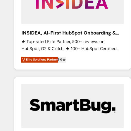
INSIDEA, AI-First HubSpot Onboarding &
RevOps
★ Top-rated Elite Partner, 500+ reviews on
HubSpot, G2 & Clutch. ★ 100+ HubSpot Certified
Experts & Trainers across the team ★ 1,500+
Elite Solutions Partner
5.0
implementations across five continents ★ AI-First,
RevOps-led, Onboarding obsessed ★ Company of
the Year 2024/25 INSIDEA helps growing companies
turn HubSpot into a revenue engine. We onboard
your team, migrate your data, and build AI-powered
workflows that drive adoption from week one, in
your time zone. What we do ➤ Onboarding: Live in
weeks, with workflows built around your business,
not a template. ➤ Migration: Move from any legacy
CRM. Zero downtime, full data integrity. ➤