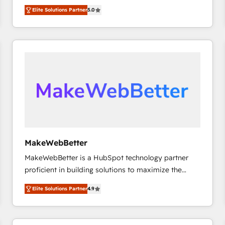
growth. As a triple-accredited HubSpot Solutions
HubSpot’s only Elite Partner with all 8 Accreditations
HubSpot大百科 出版 CRM・AI活用に関するご相談、現
Elite Solutions Partner
5.0
Partner, we specialize in both strategic RevOps
and a 3× Partner of the Year, New Breed turns
状整理の壁打ちなど、構想段階からお気軽にお問い合わ
planning and hands-on technical execution - building
HubSpot into your engine for measurable, durable
せください。
the operational foundation companies need to
growth.
thrive. Industries we specialize in: - Manufacturing -
Healthcare - Financial Services - Managed IT (MSP) -
Franchises - Professional Services - And more! How
we help: ✔️ Full HubSpot implementations and portal
optimization ✔️ Data migrations, CRM architecture,
and reporting foundations ✔️ Custom integrations
and workflow automation ✔️ User adoption
programs, training, and enablement Through project-
MakeWebBetter
based engagements and ongoing RevOps
MakeWebBetter is a HubSpot technology partner
partnerships, we guide organizations through the
proficient in building solutions to maximize the
revenue maturity model - delivering the right
operational efficiency of HubSpot. The fastest-
improvements at the right time so operations
Elite Solutions Partner
4.9
growing tech-enabler & facilitator, MakeWebBetter,
evolve strategically and sustainably as the business
hands you the blend of HubSpot expertise &
grows.
eminent solutions & integrations. Trust us to