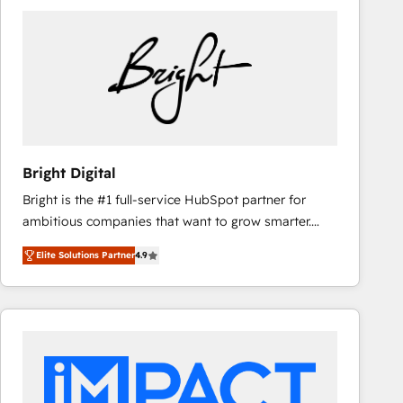
Bright Digital
Bright is the #1 full-service HubSpot partner for
ambitious companies that want to grow smarter.
From HubSpot onboarding, to training, from
Elite Solutions Partner
4.9
developing a new website to lead generation and
digital marketing; we do it all (and with great
results)! In short, our services include: - HubSpot
consultancy: onboarding, training, data migration -
HubSpot development: websites, custom modules,
integrations - Marketing & sales solutions: digital
marketing, advertising, campaigns, content and