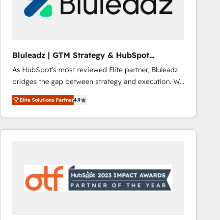
Bluleadz | GTM Strategy & HubSpot
Implementation
As HubSpot's most reviewed Elite partner, Bluleadz
bridges the gap between strategy and execution. We
don't just "set up tools" — we install the GTM
Elite Solutions Partner
4.9
Operating System (GTM OS) to align your leadership
and engineer a portal that drives predictable
revenue velocity. 🚀 GTM Strategy & Alignment
Workshops & Sprints: Identify "Valleys of Death"
stalling growth. Fix your ICP, Math, and Story to stop
"accelerating a mess." ⚙️ Elite Engineering & AI
Scalable Architecture: Zero-technical-debt setup
across all Hubs, validated by our 7 HubSpot
Accreditations. AI-Powered RevOps: Breeze AI,
custom AI agents, and high-integrity migrations for