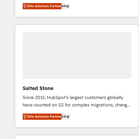
North America. Avec plus de 115 experts en
Elite Solutions Partner
4.9
marketing automation, Growth, Revops, CRM et
webdesign. Markentive is both a consulting firm, a
digital agency and an integrator. With over 115
experts in marketing automation, growth, revops,
CRM and webdesign (We focus on EMEA - USA
customers).
Salted Stone
Since 2012, HubSpot’s largest customers globally
have counted on S2 for complex migrations, change
management, systems integration, and creative
Elite Solutions Partner
5.0
solutions that deliver measurable impact and
transform brand experiences As one of the few full-
service creative agencies in the HubSpot