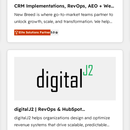
タ品質設計、グループ横断のCRM統合に対応します。
CRM Implementations, RevOps, AEO + Web,
2️⃣ AIエージェント組織構築 営業・マーケティング業務
Demand Gen
New Breed is where go-to-market teams partner to
の一部をAIが自律実行する組織への移行を設計・実装。
unlock growth, scale, and transformation. We help
Breeze・Claude等をHubSpotと連携させ、役割定義・
companies activate HubSpot’s AI-powered
運用ルール・成果指標まで含めて設計します。 3️⃣ 全社
Elite Solutions Partner
5.0
customer platform and operationalize HubSpot’s
DX × AI推進のPMO伴走支援 複数部門をまたぐDX×AI変
Loop Marketing framework through expert-led
革を、構想から実装・定着までPMOとして主導。「設
services, smart agents, and purpose-built apps,
定の代行ではなく、設計の責任」を引き受け、部門横断
tailored to your business. Together, we unlock
の統合・浸透・変革管理を実行します。 ▸ CMS戦略設
results, fast. ⚙️CRM & RevOps: Align all Hubs to your
計・構築：リード獲得・CVR・SEOを前提にした情報設
buyer journey for clean data, scalability, & reporting.
計・導線設計・テンプレート設計をContent Hubで一体
🎯Demand Gen & ABM: Drive pipeline with inbound,
提供。 ▸ 既存CRM・MAからの移行支援：Salesforce・
ABM, AEO, SEO, & paid media that fuel growth. 👩‍💻
Marketo・Pardot等からの移行、カスタム設計、履歴
Web Design: Build high-performing websites with
データ移行と活用設計まで。 ▸ AEO対応：ChatGPT・
UX, messaging, & conversion strategy that drive
Perplexity等のAI検索からの流入・引用を前提にコンテ
results. 🤖AI Strategy: Activate Breeze Agents,
ンツとサイト構造を最適化。 🏆 なぜ100incを選ぶの
digitalJ2 | RevOps & HubSpot
configure HubSpot AI, & maximize AEO with tailored
か？ ✓ HubSpot Eliteパートナー認定 ✓ HubSpotアワ
Implementations
digitalJ2 helps organizations design and optimize
AI services. 🧩Integrations: Extend HubSpot with
ード受賞・HUGリーダー ✓ ISO27001:2022 /
revenue systems that drive scalable, predictable
custom integrations, hosting, & maintenance. As
ISO9001:2015 取得 ✓ 400社以上の導入実績 ✓