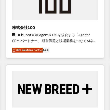
株式会社100
🏢 HubSpot × AI Agent × DX を統合する「Agentic
CRM パートナー」 経営課題と現場業務をつなぐAIネイ
ティブ・エージェンシーとして、HubSpot Eliteの実装
Elite Solutions Partner
4.9
力で顧客フロント業務を再設計します。 💡 100inc は何
をする会社か？ HubSpotを共通基盤に、AIエージェン
トを組み込んだ顧客フロント業務（マーケティング・営
業・CS）を組織全体で設計・実装する日本のAIネイテ
ィブ・エージェンシーです。事業部・グループ会社・部
門が分立する組織で、データと業務プロセスのサイロ化
を、CRMを軸とした全社共通基盤に再構築します。意
思決定者・PMO・現場担当者に並走します。 1️⃣
HubSpot導入・活用支援 顧客データの一元化から、
GTMの見える化・自動化まで。全Hub統合運用、デー