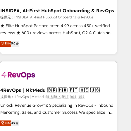
INSIDEA, AI-First HubSpot Onboarding & RevOps
提供元：INSIDEA, AI-First HubSpot Onboarding & RevOps
★ Elite HubSpot Partner, rated 4.99 across 450+ verified
reviews ★ 600+ reviews across HubSpot, G2 & Clutch ★
150+ in-house HubSpot-certified experts ★ 1,500+
Elite
5.0
implementations across 25+ countries ★ AI-first, RevOps-
led, onboarding-obsessed INSIDEA helps growing
companies turn HubSpot into a revenue engine. We
onboard your team, migrate your data, and build AI-
powered workflows that drive adoption from week one, in
your time zone. What we do: ➤ Onboarding: Live in weeks,
with workflows built around your business, not a template.
4RevOps | Mkt4edu 🇧🇷 🇲🇽 🇵🇹 🇦🇪 🇺🇸
➤ Migration: Move from any legacy CRM. Zero downtime,
提供元：4RevOps | Mkt4edu 🇧🇷 🇲🇽 🇵🇹 🇦🇪 🇺🇸
full data integrity. ➤ Implementation: Configure HubSpot to
Unlock Revenue Growth: Specializing in RevOps - Inbound
run your revenue process. Sales, marketing, and service
Marketing, Sales, and Customer Success We specialize in
wired together. ➤ AI and Integrations: Layer Breeze AI,
driving revenue growth for companies across industries
Elite
4.9
custom agents, and APIs to remove manual work. ➤
through tailored marketing, sales, and customer success