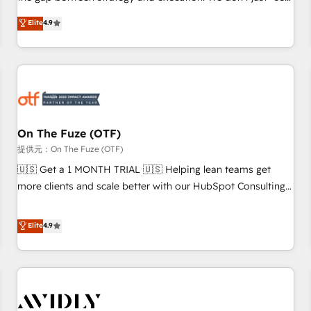
up tools" — we install the GTM Operating System (GTM OS)
Elite
4.9
to align your leadership and engineer a portal that drives
predictable revenue velocity. 🚀 GTM Strategy & Alignment
Workshops & Sprints: Identify "Valleys of Death" stalling
growth. Fix your ICP, Math, and Story to stop "accelerating a
mess." ⚙️ Elite Engineering & AI Scalable Architecture: Zero-
technical-debt setup across all Hubs, validated by our 7
HubSpot Accreditations. AI-Powered RevOps: Breeze AI,
On The Fuze (OTF)
custom AI agents, and high-integrity migrations for total
提供元：On The Fuze (OTF)
reporting clarity. Security & Compliance: SOC 2 Type II and
🇺🇸 Get a 1 MONTH TRIAL 🇺🇸 Helping lean teams get
HIPAA attested for enterprise-grade data security. 🏆 Why
more clients and scale better with our HubSpot Consulting
Bluleadz? GTM OS Partner | 16+ Years Experience | 1,000+
& 'Done For You' Services. 🚀 Who We Work With 🚀 We
Five-Star Reviews
help lean, growing companies: - Win more business -
Elite
4.9
Reduce no-shows - Improve lead & deal conversion rates -
Scale with less headcount ...by using HubSpot's full
capabilities. 🤓 What do you get? 🤓 Our client's are too
busy to learn the ins-and-outs of HubSpot. We give you a
Personal Consultant + Tech Team to handle the heavy lifting