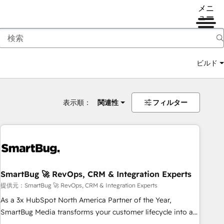
メニ
ュー
ビルド
表示順：
関連性
フィルター
SmartBug 🚀 RevOps, CRM & Integration Experts
提供元：SmartBug 🚀 RevOps, CRM & Integration Experts
As a 3x HubSpot North America Partner of the Year,
SmartBug Media transforms your customer lifecycle into a