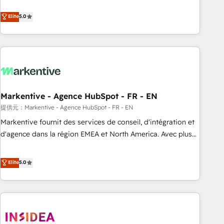
revenue engine. Our unified ecosystem includes specialized
divisions Globalia (AI & Software) and Point Success Media
Elite
5.0
(Paid Media), making this the official home for all three
brands. 🔄 Implementation & Integration - Seamless
migrations and system integrations powered by Globalia’s
technical development team. - 19 HubSpot-certified trainers
to drive platform adoption. 📈 Revenue Generation - Full-
funnel marketing and high-performance advertising via
Markentive - Agence HubSpot - FR - EN
Point Success Media. - Expert deployment of Breeze AI and
custom agents to automate growth. 🏆 Elite Excellence - 8
提供元：Markentive - Agence HubSpot - FR - EN
platform accreditations and deep HIPAA-compliance
Markentive fournit des services de conseil, d'intégration et
expertise. - A team of 250+ experts dedicated to your
d'agence dans la région EMEA et North America. Avec plus
resilient growth.
de 115 experts en marketing automation, Growth, Revops,
CRM et webdesign. Markentive is both a consulting firm, a
Elite
5.0
digital agency and an integrator. With over 115 experts in
marketing automation, growth, revops, CRM and webdesign
(We focus on EMEA - USA customers).