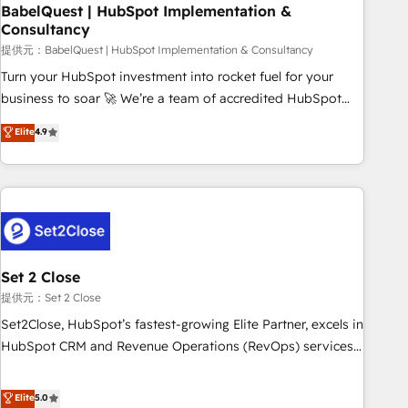
led companies across technology, professional services,
BabelQuest | HubSpot Implementation &
Consultancy
financial services and industrial sectors. Offices in
Johannesburg, Cape Town and London. 500+ HubSpot CRM
提供元：BabelQuest | HubSpot Implementation & Consultancy
implementations delivered. AI visibility coverage across
Turn your HubSpot investment into rocket fuel for your
ChatGPT, Claude, Perplexity, Gemini and Google AI
business to soar 🚀 We’re a team of accredited HubSpot
Overviews. HubSpot Impact Award - Customer First
experts ready to help you. We can implement the platform
Elite
4.9
HubSpot Impact Award - Integrations Innovation HubSpot
into complex business environments, optimise what you've
Impact Award - Platform Migration Excellence HubSpot
got and make sure you can actually use it, build your
Impact Award - Platform Excellence 35+ full-time HubSpot
website in HubSpot or create an inbound marketing
professionals.
strategy for you and execute it on HubSpot. We are on the
G-Cloud 14 CCS (Crown Commercial Service) framework,
meaning we've been accredited by HubSpot and vetted by
the CCS, which means we can support public sector
Set 2 Close
companies as well the other ones listed in our profile. Our
提供元：Set 2 Close
services: - HubSpot implementation - HubSpot CMS
Set2Close, HubSpot’s fastest-growing Elite Partner, excels in
website build We can do lots of things. But everything we
HubSpot CRM and Revenue Operations (RevOps) services
do is there for you to: - Grow revenue, and run your
to boost B2B sales and growth. As a top HubSpot Elite
business more efficiently - Build stronger relationships with
Partner, we specialize in custom HubSpot CRM solutions.
Elite
5.0
customers - Make better decisions with data - Find a new