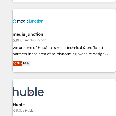
improvements at the right time so operations evolve
in the HubSpot ecosystem, we blend strategy, technology,
strategically and sustainably as the business grows.
& award-winning design to build scalable, globally
regionalized HubSpot websites, integrated marketing
campaigns, & RevOps frameworks that fuel long-term
success We connect the entire customer lifecycle through
seamless integrations, ensure long-term adoption with
media junction
change-management programs, and align marketing, sales,
提供元：media junction
and service to drive sustainable growth With 6 key
We are one of HubSpot's most technical & proficient
HubSpot accreditations and experience across hundreds of
partners in the area of re-platforming, website design &
organizations in dozens of industries, there’s a good chance
development. We specialize in multi-hub implementations
Elite
5.0
one of our globally integrated teams has worked with
for mid-market & enterprise companies. We are woman-
clients just like you Let’s explore whether S2 is the partner
owned, powered by coffee, and we ❤️ dogs. We produce
you’ve been looking for...and get your next big initiative
award-winning work for our clients. 🏆2023 Technical
moving!
Expertise Impact Award 🏆2022 Technical Expertise Impact
Award 🏆2022 Platform Migration Excellence Impact Award
🏆2020 Elite Solutions Partner 🏆2019 Integrations HubSpot
Impact Award 🏆2019 Marketing Enablement HubSpot
Huble
Impact Award 🏆2018 Website Design HubSpot Impact
提供元：Huble