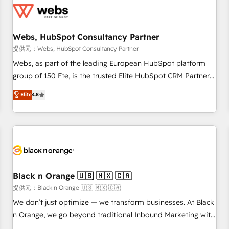
migrations and data cleanups • Custom APIs and third-party
integrations 📈 End-to-End Revenue Acceleration • Lifecycle
marketing and pipeline growth programs • Sales
Webs, HubSpot Consultancy Partner
enablement tools and CRM optimization • Retention
提供元：Webs, HubSpot Consultancy Partner
strategies with customer journey mapping 🏅 Elite-Level
Webs, as part of the leading European HubSpot platform
HubSpot Execution • 750+ onboardings and 2,000+
group of 150 Fte, is the trusted Elite HubSpot CRM Partner
implementations • Deep expertise across marketing, sales,
offering you a roadmap on maximizing EBITDA and
Elite
4.8
and service hubs • Built-in flexibility for startups to global
achieving Commercial Excellence. With our targeted
brands
processes, we strengthen your digital transformation and
minimize costs. As HubSpot's Advanced Accredited CRM
Implementation partner, we provide expertise to drive your
business forward. Since 2015 we are fully dedicated to
HubSpot and with an experienced team (50+), we work
with reputable companies in B2B sectors such as
Black n Orange 🇺🇸 🇲🇽 🇨🇦
manufacturing, SaaS and business services. We prepare a
提供元：Black n Orange 🇺🇸 🇲🇽 🇨🇦
customized business case that demonstrates the value and
We don’t just optimize — we transform businesses. At Black
impact of your digital transformation, including a detailed
n Orange, we go beyond traditional Inbound Marketing with
financial rationale with a focus on ROI and TCO. As a trusted
our exclusive methodologies: BOOMS and BOOST. Together,