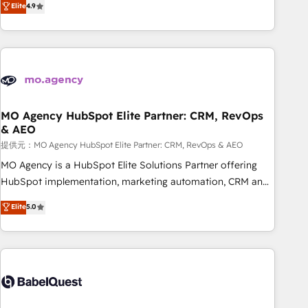
Elite
4.9
processes to generate growth. Our offer spans from
Strategy to Operations. We specialize in CRM onboarding
and implementation, web design, sales & marketing
automation, and digital marketing. With extensive
experience working with tech companies and
manufacturers since 2002, we are committed to
empowering our clients and developing their autonomy. Get
MO Agency HubSpot Elite Partner: CRM, RevOps
& AEO
to grips with HubSpot through guided implementation and
seamless integration of the CRM platform into your digital
提供元：MO Agency HubSpot Elite Partner: CRM, RevOps & AEO
ecosystem. Would you like support in deploying your
MO Agency is a HubSpot Elite Solutions Partner offering
inbound marketing strategy? We'll provide support tailored
HubSpot implementation, marketing automation, CRM and
to your needs and sales objectives. With 125+ certifications,
RevOps consulting, data architecture, sales enablement,
Elite
5.0
we are part of the most certified Canadian agencies, and we
lifecycle automation, lead scoring and revenue reporting.
both hold Onboarding Accreditations. Based in Canada
HubSpot, Salesforce and integrated enterprise stacks.
(coast to coast), our services are offered in both English &
Digital Marketing, Answer Engine Optimisation, and
French.
Generative Engine Optimisation (AI Search), HubSpot
Content Hub, WordPress development, B2B SEO, paid
media, and content. We work with enterprise and growth-