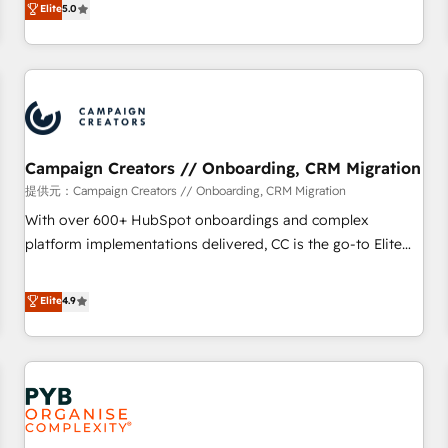
Elite
5.0
extension of your team, we believe in the power of
they form a powerful combination that has driven success
partnership. Together, we embark on a transformational
for over 800 businesses worldwide. As Elite HubSpot
journey that sets your business up for long-term success.
Partners, we specialize in crafting high-performance growth
Unlock your business. If not now, when?
strategies that integrate data-driven marketing, automation,
and revenue intelligence to help companies scale faster and
smarter. 🔹 BOOMS: Demand generation for all your buyers
With BOOMS, you invest in 100% of your buyers,
Campaign Creators // Onboarding, CRM Migration
accelerating your growth and positioning yourself as an
提供元：Campaign Creators // Onboarding, CRM Migration
undisputed leader. 🔹 BOOST: Optimize your digital
With over 600+ HubSpot onboardings and complex
transformation process A methodology designed to
platform implementations delivered, CC is the go-to Elite
implement HubSpot effectively and optimize your digital
Solutions Partner for businesses ready to migrate,
processes. 🔹 Trusted by Industry Leaders With an average
replatform, and scale smarter. We specialize in high-impact
Elite
4.9
rating of 4.9/5 and a proven track record of business
CRM and CMS migrations and onboarding from platforms
transformation, our growth-first approach has helped
like Salesforce, NetSuite, Zoho, Pardot, Marketo, Microsoft
brands dominate their markets.
Dynamics, Wix, WordPress and legacy CRMs, turning
fragmented systems into unified, growth-ready HubSpot
architectures that accelerate revenue operations and
performance. - Multi-object CRM migration, cleanup, and