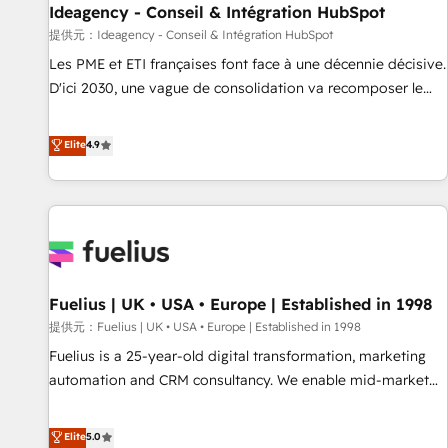
Ideagency - Conseil & Intégration HubSpot
have successfully supported over 500 organisations with
HubSpot implementation, optimisation, training, and
提供元：Ideagency - Conseil & Intégration HubSpot
adoption assurance. Our tried and tested Roadmap
Les PME et ETI françaises font face à une décennie décisive.
methodology will ensure that you receive the best
D'ici 2030, une vague de consolidation va recomposer le
deployment experience possible. Whether you are new to
marché. Seules survivront les entreprises qui auront réussi
HubSpot or seeking to turn around a poor install, our team
leur transformation. Le problème ? 58% des dirigeants
Elite
4.9
have the change management expertise to deliver the
savent que l'IA est vitale pour leur survie. Mais 57% n'ont
solutions you need.
aucune stratégie. Et 43% ne maîtrisent même pas leurs
données. C'est le paradoxe français : conscience totale,
action nulle. La solution s'appelle l'Entreprise Augmentée. Ce
n'est pas une entreprise qui utilise l'IA. C'est une
organisation qui a réussi la symbiose entre l'expertise
Fuelius | UK • USA • Europe | Established in 1998
humaine et l'intelligence artificielle. Pas pour remplacer
l'humain, mais pour l'augmenter. Chez Ideagency, nous
提供元：Fuelius | UK • USA • Europe | Established in 1998
accompagnons cette transformation. D'abord les
Fuelius is a 25-year-old digital transformation, marketing
fondations : des données unifiées, des processus alignés.
automation and CRM consultancy. We enable mid-market
Ensuite l'augmentation : l'IA là où elle crée de la valeur. Et
and enterprise clients to maximise their return from digital
surtout : l'humain qui reste au centre. Parce que la vraie
and fuel their growth. We modernise platforms, streamline
Elite
5.0