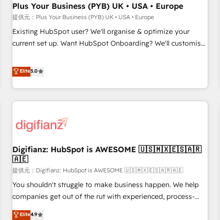
Plus Your Business (PYB) UK • USA • Europe
implementation. - Pre-built and custom integrations across
your full tech stack. - Custom object setup, CMS builds, and
提供元：Plus Your Business (PYB) UK • USA • Europe
full-funnel automation. - Dashboards, lifecycle campaigns,
Existing HubSpot user? We'll organise & optimize your
and lead nurturing sequences. - Cross-hub setup across
current set up. Want HubSpot Onboarding? We'll customise
Marketing, Sales, Operations, and Service Hubs. - Ongoing
your CRM & automate your business processes. Welcome
optimization, managed support, and scalable retainers.
to our Profile! We can help with... • CRM implementation,
Elite
5.0
Let’s make HubSpot your most powerful growth engine.
reports & workflows, and team training • CRM migration:
Built to convert, scale, and drive results.
Salesforce, Pipedrive, Dynamics etc • Technical projects inc.
Custom API integrations & ERP systems inc. SAP and
Netsuite A little about us... • Boutique 'Elite' Team (12 super
skilled members) • 150+ Clients for Sales Hub, Marketing
Hub, Service Hub, Data Hub and Website (CMS) • ISO/IEC
Digifianz: HubSpot is AWESOME 🇺🇸🇲🇽🇪🇸🇦🇷
27001:2022, ISO 9001:2015 and now... ISO 42001: 2023
🇦🇪
certified • Exclusive AI 'GuardHub' governance framework,
提供元：Digifianz: HubSpot is AWESOME 🇺🇸🇲🇽🇪🇸🇦🇷🇦🇪
based on ISO 42001 - helping you 'organise complexity'
𝗥𝗲𝗮𝗱𝘆 𝗳𝗼𝗿 𝘁𝗵𝗲 𝗻𝗲𝘅𝘁 𝘀𝘁𝗲𝗽? Click the 👈 '𝗖𝗼𝗻𝘁𝗮𝗰𝘁
You shouldn't struggle to make business happen. We help
𝗯𝘂𝘀𝗶𝗻𝗲𝘀𝘀' button to get in touch (𝘸𝘦'𝘳𝘦 𝘴𝘶𝘱𝘦𝘳 𝘳𝘦𝘴𝘱𝘰𝘯𝘴𝘪𝘷𝘦)
companies get out of the rut with experienced, process-
oriented teams implementing HubSpot Marketing, Sales,
Elite
4.9