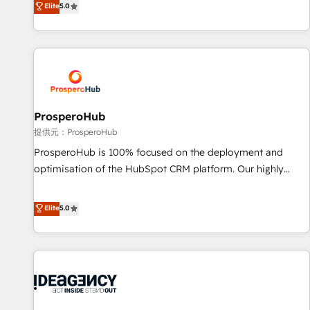
Elite
5.0
the HubSpot ecosystem as a reliable partner capable of
ready Website Design With over 15 years of experience, we
delivering remarkable experiences for our most
help companies bridge the gap between marketing, sales,
sophisticated clients.” - Brian Garvey, VP, Solutions Partner
and customer success through smart automation, data
Program, HubSpot.
hygiene, and tailored HubSpot solutions. Our clients choose
us because we blend the expertise of a global consultancy
with the care and agility of a boutique firm. At Triario, we’re
big enough to deliver but small enough to listen. Our
ProsperoHub
Services: HubSpot implementations & data migration
提供元：ProsperoHub
Custom AI agents Revenue Operations API integrations AI-
ProsperoHub is 100% focused on the deployment and
ready Website design Let’s turn your CRM into your growth
optimisation of the HubSpot CRM platform. Our highly
engine!
experienced team of solutions experts will ensure that you
achieve maximum adoption and ROI from your HubSpot
Elite
5.0
investment. Use our extensive HubSpot, sales, marketing,
service and integrations expertise to lead your team on
their HubSpot journey, design and implement your
processes and skilfully bring your revenue infrastructure to
life. Our collaborative approach keeps you in control whilst
we plan and support the route to your revenue goals. We