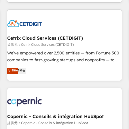
complex and build a better experience for your team and
customers.
Cetrix Cloud Services (CETDIGIT)
提供元：Cetrix Cloud Services (CETDIGIT)
We’ve empowered over 2,500 entities — from Fortune 500
companies to fast-growing startups and nonprofits — to
streamline operations, scale revenue, and unlock the full
Elite
5.0
potential of HubSpot. With deep technical and industry
expertise, we fuse automation, integration, and AI
innovation to deliver lasting impact. We specialize in: •
Turnkey and end-to-end HubSpot implementations •
Onboarding for Sales, Service, Marketing & Content Hubs •
AI voice and chat agents, predictive automation, and smart
workflows • Salesforce + HubSpot integration • Website
Copernic - Conseils & intégration HubSpot
design and CMS development • ERP integration: SAP,
提供元：Copernic - Conseils & intégration HubSpot