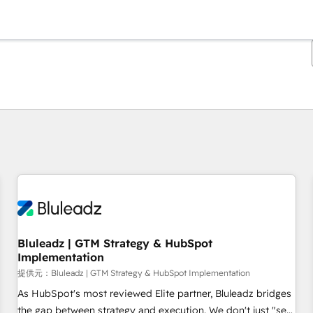
現在の場所
ページ
ページ
ページ
ページ
ページ
ページ
ページ
ページ
ページ
ページ
ページ
Bluleadz | GTM Strategy & HubSpot
Implementation
提供元：Bluleadz | GTM Strategy & HubSpot Implementation
As HubSpot's most reviewed Elite partner, Bluleadz bridges
the gap between strategy and execution. We don't just "set