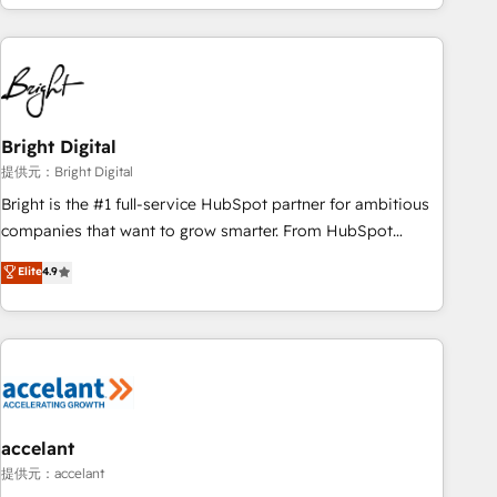
Ongoing Management: Monthly tune-ups, feature rollouts,
strategies, utilizing RevOps methodologies. As Latin
adoption coaching. Buying HubSpot, switching to it, or
America's largest HubSpot partner and a global leader in
reviving a stale portal? We are built for the work.
education market, we offer unparalleled insights. Operating
in five countries—Brazil, UAE (Abu Dhabi/Dubai/Sharjah),
Mexico, USA, and Portugal—we've executed over a hundred
successful operations. Our approach, rooted in RevOps
Bright Digital
principles, integrates analysis, training, planning, and
提供元：Bright Digital
qualification. Leveraging technology, data analytics, CRM
Bright is the #1 full-service HubSpot partner for ambitious
optimization, and inbound marketing tactics, we focus on
companies that want to grow smarter. From HubSpot
understanding, nurturing, and converting leads. Partner with
onboarding, to training, from developing a new website to
Elite
4.9
us to unlock your business's full potential and achieve
lead generation and digital marketing; we do it all (and with
sustained growth in today's competitive market.
great results)! In short, our services include: - HubSpot
consultancy: onboarding, training, data migration - HubSpot
development: websites, custom modules, integrations -
Marketing & sales solutions: digital marketing, advertising,
campaigns, content and design We connect people, data
and technology to improve customer experiences. With our
accelant
bright people, exciting ideas and can-do mentality, we
提供元：accelant