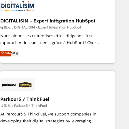
HubSpot set-up for better results 🌐 Website design and
build using HubSpot 🔌 Integrating HubSpot with other
systems 🎓 Training your teams to be HubSpot pros 📊
DIGITALISIM - Expert Intégration HubSpot
Lead generation services using HubSpot Why us? - SIX
HubSpot Accreditations - awarded by HubSpot after a
提供元：DIGITALISIM - Expert Intégration HubSpot
rigorous process for CRM, Solutions Architecture,
Nous aidons les entreprises et les dirigeants à se
Onboarding , Data Migration, Custom Integration & Platform
rapprocher de leurs clients grâce à HubSpot ! Chez
Enablement -Onboarded over 500 businesses to HubSpot -
DIGITALISIM, nous avons l'intime conviction que la réussite
Elite
5.0
Top 1% of partners worldwide -In-house team of 25+
des entreprises passe par l’innovation web, le marketing
experts Contact us today to help you get more from your
digital, et la relation client ! C'est pourquoi, nos experts sont
investment in HubSpot. www.bbdboom.com
à la fois capables de gérer votre projet de création de site
internet, votre référencement, votre stratégie digitale et le
pilotage et l'intégration d'HubSpot ! Les grandes phases
d'un projet HubSpot avec DIGITALISIM : 🧽 Nettoyage,
migration et intégration des bases de données. 🚀
Parkour3 / ThinkFuel
Développement des interfaces avec vos logiciels métiers ⚙️
提供元：Parkour3 / ThinkFuel
Configuration de la plateforme HubSpot 📈 Configuration
At Parkour3 & ThinkFuel, we support companies in
de rapports et tableaux de bord 🤝 Book Process &
developing their digital strategies by leveraging
Guidelines utilisateurs 🎓 Formations des utilisateurs
technologies and automating their marketing and sales