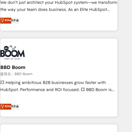
ensure revenue growth on a daily basis. So tell us your
We don’t just architect your HubSpot system—we transform
challenge; our passionate and growth driven team of 100+
the way your team does business. As an Elite HubSpot
experts is ready for you! Driving digital growth |
Solutions Partner, we specialize in creating tailored, end-to-
Elite
5.0
www.brightdigital.com
end CRM solutions that accelerate growth, improve
operational efficiency, and ensure faster time to value on
HubSpot. What sets us apart? Our people-centric approach.
From day one, our team takes the time to deeply
understand your unique needs, crafting custom strategies
that deliver impactful results. Our mission is to empower
you to unlock HubSpot’s full potential—faster. Through
BBD Boom
expert training, unmatched responsiveness, and ongoing
提供元：BBD Boom
support, we equip your team to adopt new systems with
💥 Helping ambitious B2B businesses grow faster with
confidence and achieve a unified, data-driven approach to
HubSpot. Performance and ROI focused. 💥 BBD Boom is
customer engagement.
the HubSpot partner that can help you to HubSpot Better.
We work with your teams to solve all your HubSpot
Elite
5.0
challenges and improve user adoption, sales process and
marketing results. Services 📚 Onboarding your team to
HubSpot for the first time 🔧 Designing and optimising your