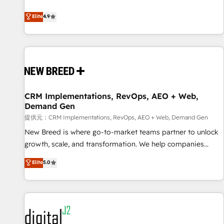
ンシーとして、HubSpot Eliteの実装力で顧客フロント業務を
再設計します。 💡 100inc は何をする会社か？ HubSpotを共
Elite
4.9
通基盤に、AIエージェントを組み込んだ顧客フロント業務（マ
ーケティング・営業・CS）を組織全体で設計・実装する日本の
AIネイティブ・エージェンシーです。事業部・グループ会社・
部門が分立する組織で、データと業務プロセスのサイロ化を、
CRMを軸とした全社共通基盤に再構築します。意思決定者・
PMO・現場担当者に並走します。 1️⃣ HubSpot導入・活用支援
CRM Implementations, RevOps, AEO + Web,
顧客データの一元化から、GTMの見える化・自動化まで。全
Demand Gen
Hub統合運用、データ品質設計、グループ横断のCRM統合に対
提供元：CRM Implementations, RevOps, AEO + Web, Demand Gen
応します。 2️⃣ AIエージェント組織構築 営業・マーケティング
業務の一部をAIが自律実行する組織への移行を設計・実装。
New Breed is where go-to-market teams partner to unlock
Breeze・Claude等をHubSpotと連携させ、役割定義・運用ル
growth, scale, and transformation. We help companies
ール・成果指標まで含めて設計します。 3️⃣ 全社DX × AI推進の
activate HubSpot’s AI-powered customer platform and
Elite
5.0
PMO伴走支援 複数部門をまたぐDX×AI変革を、構想から実装・
operationalize HubSpot’s Loop Marketing framework
定着までPMOとして主導。「設定の代行ではなく、設計の責
through expert-led services, smart agents, and purpose-
任」を引き受け、部門横断の統合・浸透・変革管理を実行しま
built apps, tailored to your business. Together, we unlock
す。 ▸ CMS戦略設計・構築：リード獲得・CVR・SEOを前提に
results, fast. ⚙️CRM & RevOps: Align all Hubs to your buyer
した情報設計・導線設計・テンプレート設計をContent Hubで
journey for clean data, scalability, & reporting. 🎯Demand