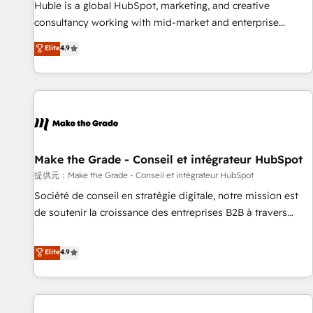
Award 🏆2017 Website Design HubSpot Impact Award 🏆
Huble is a global HubSpot, marketing, and creative
2016 Growth-Driven Design Agency of the Year 🏆2016
consultancy working with mid-market and enterprise
Sales Enablement HubSpot Impact Award 🏆2015 Growth-
businesses. We go beyond implementation, shaping the
Elite
4.9
Driven Design Agency of the Year 🏆2015 Became the 5th
strategy, processes, and teams that turn HubSpot into a
Agency to reach Diamond 🏆2014 HubSpot COS
genuine growth engine. Named HubSpot's Global Partner of
Performance Award 🏆2014 HubSpot COS Design Award 🏆
the Year in 2024, consistently ranked among their top 5
2013 HubSpot Marketplace Provider of the Year 🏆2011
partners worldwide, and with over 15 years in the
Became a HubSpot Partner 📆Founded in 1997
ecosystem, Huble has built a track record that speaks for
itself. One company, one operating model, delivering across
offices and consulting teams in the UK, USA, Canada,
Make the Grade - Conseil et intégrateur HubSpot
Germany, France, Belgium, Singapore, and South Africa.
提供元：Make the Grade - Conseil et intégrateur HubSpot
Certified compliant with ISO/IEC 27001:2022 and ISO
Société de conseil en stratégie digitale, notre mission est
9001:2015 across all seven international offices and 175+
de soutenir la croissance des entreprises B2B à travers
employees.
l’acquisition de nouveaux clients, l'intégration CRM et le
développement des revenus auprès de vos comptes
Elite
4.9
existants. En France et à l'international, nous travaillons
avec des ETI ambitieuses, des grands groupes voulant aller
au-delà d’une simple transformation digitale et des startups