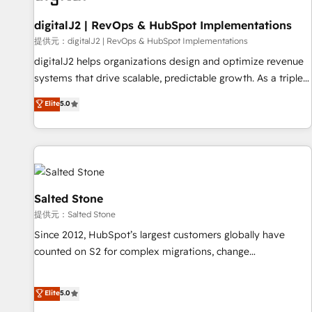
一体提供。 ▸ 既存CRM・MAからの移行支援：Salesforce・
Gen & ABM: Drive pipeline with inbound, ABM, AEO, SEO, &
Marketo・Pardot等からの移行、カスタム設計、履歴データ移
paid media. 👩‍💻Web Design: Build high-performing
digitalJ2 | RevOps & HubSpot Implementations
行と活用設計まで。 ▸ AEO対応：ChatGPT・Perplexity等のAI
websites with UX, messaging, & conversion strategy that
提供元：digitalJ2 | RevOps & HubSpot Implementations
検索からの流入・引用を前提にコンテンツとサイト構造を最適
drive results. 🤖AI Strategy: Activate Breeze Agents,
digitalJ2 helps organizations design and optimize revenue
化。 🏆 なぜ100incを選ぶのか？ ✓ HubSpot Eliteパートナー
configure HubSpot AI, & maximize AEO with tailored AI
systems that drive scalable, predictable growth. As a triple-
認定 ✓ HubSpotアワード受賞・HUGリーダー ✓
services. 🧩Integrations: Extend HubSpot with custom
accredited HubSpot Solutions Partner, we specialize in both
Elite
5.0
ISO27001:2022 / ISO9001:2015 取得 ✓ 400社以上の導入実績
integrations, hosting, & maintenance.
strategic RevOps planning and hands-on technical
✓ HubSpot大百科 出版 CRM・AI活用に関するご相談、現状整
execution - building the operational foundation companies
理の壁打ちなど、構想段階からお気軽にお問い合わせくださ
need to thrive. Industries we specialize in: - Manufacturing -
い。
Healthcare - Financial Services - Managed IT (MSP) -
Franchises - Professional Services - And more! How we
help: ✔️ Full HubSpot implementations and portal
Salted Stone
optimization ✔️ Data migrations, CRM architecture, and
提供元：Salted Stone
reporting foundations ✔️ Custom integrations and workflow
Since 2012, HubSpot’s largest customers globally have
automation ✔️ User adoption programs, training, and
counted on S2 for complex migrations, change
enablement Through project-based engagements and
management, systems integration, and creative solutions
ongoing RevOps partnerships, we guide organizations
that deliver measurable impact and transform brand
Elite
5.0
through the revenue maturity model - delivering the right
experiences As one of the few full-service creative agencies