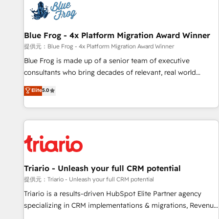
florissantes. Nos 3 grandes expertises sont : ➤ L’intégration
de CRM et de méthodologie RevOps pour aligner les
équipes marketing, commerciales et support client (data
Blue Frog - 4x Platform Migration Award Winner
migration, synchronisation API, audit et maintenance) ➤ La
création de sites internet de conversion qui transforment
提供元：Blue Frog - 4x Platform Migration Award Winner
les visiteurs en opportunités d'affaires ➤ La mise en place
Blue Frog is made up of a senior team of executive
de stratégies d'acquisition marketing (SEO, SEA, inbound,
consultants who bring decades of relevant, real world
automatisation marketing, ABM, IA, emailing) Informations
experience to our client engagements. "Blue Frog is a top,
Elite
5.0
clés : - 10 ans d'expérience - 100+ intégrations CRM
trusted partner in HubSpot's ecosystem for a reason. Their
HubSpot réussies - 40 experts conseil - 150 certifications
team brings over a decade of experience to the table, along
HubSpot cumulées
with deep knowledge of the HubSpot platform and
strategies for driving growth. They are committed to
helping our customers grow and finding solutions that fit
their unique business needs. We are thrilled to have Blue
Frog in the HubSpot ecosystem leading the way for
Triario - Unleash your full CRM potential
customers!" - Yamini Rangan, CEO of HubSpot “Our
提供元：Triario - Unleash your full CRM potential
experience with the team at Blue Frog has been nothing
Triario is a results-driven HubSpot Elite Partner agency
short of extraordinary. Their years of experience and quality
specializing in CRM implementations & migrations, Revenue
of skilled staff has earned them a trusted reputation within
Operations, Custom Integrations, Custom AI agents and AI-