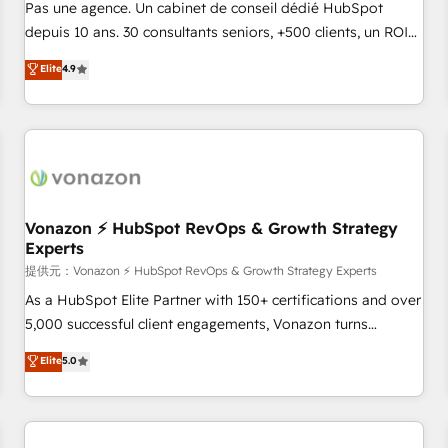
NetSuite, Microsoft Dynamics, … • Data cleansing and CRM
Pas une agence. Un cabinet de conseil dédié HubSpot
migration from any platform • Client/member portals built
depuis 10 ans. 30 consultants seniors, +500 clients, un ROI
on HubSpot • CaterSuite for the catering industry • Custom
mesurable. Notre mission : faire de HubSpot un vrai levier
Elite
4.9
and complex integrations: SAM.gov, GovWin, QuickBooks,
de performance pour votre organisation. Cela passe par la
PandaDoc, ClickUp, Shopify, Mapsly, WooCommerce,
compréhension de vos processus, la fiabilisation de vos
BuilderTrend, and more Experience the difference — reach
données et l'alignement de vos équipes — avant même
out to see how AI + HubSpot can transform your business.
d'ouvrir la plateforme. Nos domaines d'intervention : -
Intégration & paramétrage HubSpot - Migration CRM &
reprise de données - Stratégie RevOps & alignement
Marketing / Sales - Data, reporting & tableaux de bord -
Vonazon ⚡ HubSpot RevOps & Growth Strategy
Experts
Onboarding, audit & optimisation - Intégrations métiers
(ERP, téléphonie, e-commerce) - Formation &
提供元：Vonazon ⚡ HubSpot RevOps & Growth Strategy Experts
accompagnement au changement Nous intervenons auprès
As a HubSpot Elite Partner with 150+ certifications and over
des PME, ETI et grandes entreprises en France et à
5,000 successful client engagements, Vonazon turns
l'international, dans des secteurs variés : SaaS, immobilier,
marketing complexity into measurable, scalable growth.
Elite
5.0
industrie, éducation, banque & assurance, transport &
From onboarding to enterprise-grade campaigns, our in-
logistique.
house team builds scalable strategies that drive long-term
revenue. ⚙️ HubSpot Integration & Optimization • Seamless
CRM, CMS, and automation setup • Complex platform