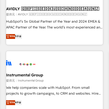
of mapping out AND building your ideal system. + Get best
AVIDLY 🇬🇧🇫🇮🇸🇪🇩🇰🇺🇸🇨🇦🇳🇴🇩🇪🇦🇺🇳🇿
practices and 'don't know what you don't know'
recommendations to maximize conversions! OTF is an Elite
提供元：AVIDLY 🇬🇧🇫🇮🇸🇪🇩🇰🇺🇸🇨🇦🇳🇴🇩🇪🇦🇺🇳🇿
Partner (top 1% of 6,500+ Partners) and was named 2023
HubSpot’s 5x Global Partner of the Year and 2024 EMEA &
HubSpot Partner of the Year 💥 Trusted by 2,500+
APAC Partner of the Year. The world’s most experienced and
companies to help them scale and close more business, by
fully accredited HubSpot Solutions Partner. 🚀 With 2,750+
Elite
5.0
using HubSpot (the right way). ⭐️ Here's more info:
HubSpot projects delivered and 370+ specialists across
www.onthefuze.com/hubspot-admin Contact us to learn
EMEA, APAC and NAM, we de-risk complex CRM
more!
programmes and accelerate ROI across every HubSpot
Hub. 🧭 From multi-region migrations to AI-powered
automation, we turn complexity into clarity, human at global
scale. 🏆 HubSpot’s CEO called us “the partner of the
future.” Others agree it is proof of trust built through
Instrumental Group
measurable impact.
提供元：Instrumental Group
We help companies scale with HubSpot. From small
projects to growth campaigns, to CRM and websites. Hire
an agency that's experienced in every inch of HubSpot and
Elite
4.9
willing to work hand-in-hand with your team to simplify the