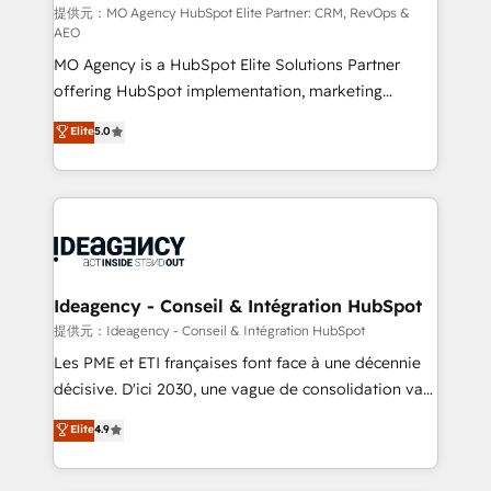
and implementation. - Pre-built and custom
提供元：MO Agency HubSpot Elite Partner: CRM, RevOps &
AEO
integrations across your full tech stack. - Custom
MO Agency is a HubSpot Elite Solutions Partner
object setup, CMS builds, and full-funnel automation.
offering HubSpot implementation, marketing
- Dashboards, lifecycle campaigns, and lead
automation, CRM and RevOps consulting, data
nurturing sequences. - Cross-hub setup across
Elite
5.0
architecture, sales enablement, lifecycle automation,
Marketing, Sales, Operations, and Service Hubs. -
lead scoring and revenue reporting. HubSpot,
Ongoing optimization, managed support, and
Salesforce and integrated enterprise stacks. Digital
scalable retainers. Let’s make HubSpot your most
Marketing, Answer Engine Optimisation, and
powerful growth engine. Built to convert, scale, and
Generative Engine Optimisation (AI Search),
drive results.
HubSpot Content Hub, WordPress development,
B2B SEO, paid media, and content. We work with
Ideagency - Conseil & Intégration HubSpot
enterprise and growth-led companies across
提供元：Ideagency - Conseil & Intégration HubSpot
technology, professional services, financial services
Les PME et ETI françaises font face à une décennie
and industrial sectors. Offices in Johannesburg, Cape
décisive. D'ici 2030, une vague de consolidation va
Town and London. 500+ HubSpot CRM
recomposer le marché. Seules survivront les
Elite
4.9
implementations delivered. AI visibility coverage
entreprises qui auront réussi leur transformation. Le
across ChatGPT, Claude, Perplexity, Gemini and
problème ? 58% des dirigeants savent que l'IA est
Google AI Overviews. HubSpot Impact Award -