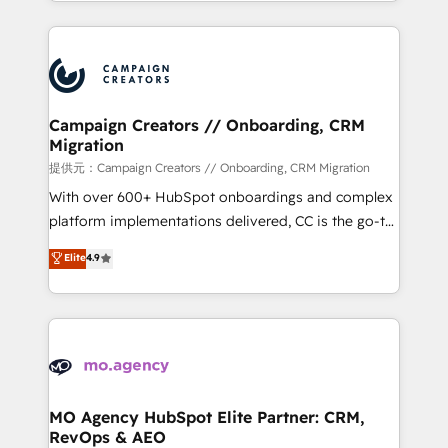
ROI from your HubSpot investment. Use our
certifications, we are part of the most certified
extensive HubSpot, sales, marketing, service and
Canadian agencies, and we both hold Onboarding
integrations expertise to lead your team on their
Accreditations. Based in Canada (coast to coast), our
HubSpot journey, design and implement your
services are offered in both English & French.
processes and skilfully bring your revenue
infrastructure to life. Our collaborative approach
Campaign Creators // Onboarding, CRM
Migration
keeps you in control whilst we plan and support the
route to your revenue goals. We have successfully
提供元：Campaign Creators // Onboarding, CRM Migration
supported over 500 organisations with HubSpot
With over 600+ HubSpot onboardings and complex
implementation, optimisation, training, and
platform implementations delivered, CC is the go-to
adoption assurance. Our tried and tested Roadmap
Elite Solutions Partner for businesses ready to
Elite
4.9
methodology will ensure that you receive the best
migrate, replatform, and scale smarter. We specialize
deployment experience possible. Whether you are
in high-impact CRM and CMS migrations and
new to HubSpot or seeking to turn around a poor
onboarding from platforms like Salesforce, NetSuite,
install, our team have the change management
Zoho, Pardot, Marketo, Microsoft Dynamics, Wix,
expertise to deliver the solutions you need.
WordPress and legacy CRMs, turning fragmented
systems into unified, growth-ready HubSpot
architectures that accelerate revenue operations and
MO Agency HubSpot Elite Partner: CRM,
RevOps & AEO
performance. - Multi-object CRM migration, cleanup,