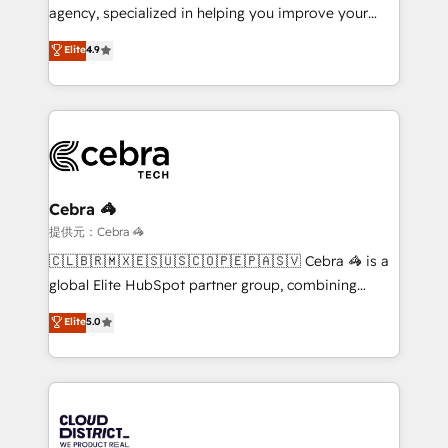
infrastructure—let’s talk.
agency, specialized in helping you improve your
online processes. This means we help you with: -
Elite
4.9
Implementing HubSpot (CRM, Marketing, Sales,
Service and Operations) - Developing fast, good-
looking websites in the HubSpot CMS - Building
(custom) integrations between HubSpot and other
systems you use You need a clear method to reach
your goals. Therefore, we take a critical look at your
current processes together, from which we create a
Cebra 🦓
focused action plan. By implementing these steps in
提供元：Cebra 🦓
your day-to-day business, you will start to see
🇨🇱🇧🇷🇲🇽🇪🇸🇺🇸🇨🇴🇵🇪🇵🇦🇸🇻 Cebra 🦓 is a
results fast. This creates space for growth! Want to
global Elite HubSpot partner group, combining
know how we can help? Contact us to set up a
technology, marketing and media expertise across
Elite
5.0
meeting!
Latin America and Southern Europe, with teams
across 9 countries. Born in Chile, we combine local
insight with international reach to help businesses
grow. For over 12 years, we’ve delivered 500+
HubSpot implementations, building end-to-end