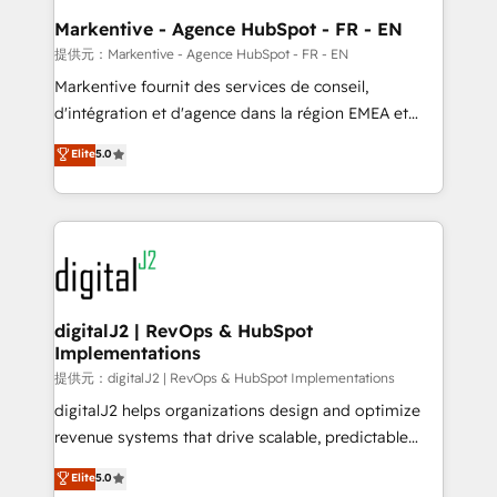
Personal Consultant + Tech Team to handle the
Markentive - Agence HubSpot - FR - EN
heavy lifting of mapping out AND building your ideal
提供元：Markentive - Agence HubSpot - FR - EN
system. + Get best practices and 'don't know what
Markentive fournit des services de conseil,
you don't know' recommendations to maximize
d'intégration et d'agence dans la région EMEA et
conversions! OTF is an Elite Partner (top 1% of
North America. Avec plus de 115 experts en
Elite
5.0
6,500+ Partners) and was named 2023 HubSpot
marketing automation, Growth, Revops, CRM et
Partner of the Year 💥 Trusted by 2,500+ companies
webdesign. Markentive is both a consulting firm, a
to help them scale and close more business, by
digital agency and an integrator. With over 115
using HubSpot (the right way). ⭐️ Here's more info:
experts in marketing automation, growth, revops,
www.onthefuze.com/hubspot-admin Contact us to
CRM and webdesign (We focus on EMEA - USA
learn more!
customers).
digitalJ2 | RevOps & HubSpot
Implementations
提供元：digitalJ2 | RevOps & HubSpot Implementations
digitalJ2 helps organizations design and optimize
revenue systems that drive scalable, predictable
growth. As a triple-accredited HubSpot Solutions
Elite
5.0
Partner, we specialize in both strategic RevOps