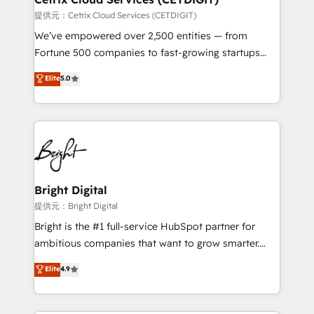
Integrations HubSpot Impact Award 🏆2019
提供元：Cetrix Cloud Services (CETDIGIT)
Marketing Enablement HubSpot Impact Award 🏆
We’ve empowered over 2,500 entities — from
2018 Website Design HubSpot Impact Award 🏆2017
Fortune 500 companies to fast-growing startups
Website Design HubSpot Impact Award 🏆2016
and nonprofits — to streamline operations, scale
Elite
5.0
Growth-Driven Design Agency of the Year 🏆2016
revenue, and unlock the full potential of HubSpot.
Sales Enablement HubSpot Impact Award 🏆2015
With deep technical and industry expertise, we fuse
Growth-Driven Design Agency of the Year 🏆2015
automation, integration, and AI innovation to deliver
Became the 5th Agency to reach Diamond 🏆2014
lasting impact. We specialize in: • Turnkey and end-
HubSpot COS Performance Award 🏆2014 HubSpot
to-end HubSpot implementations • Onboarding for
COS Design Award 🏆2013 HubSpot Marketplace
Sales, Service, Marketing & Content Hubs • AI voice
Provider of the Year 🏆2011 Became a HubSpot
and chat agents, predictive automation, and smart
Bright Digital
Partner 📆Founded in 1997
workflows • Salesforce + HubSpot integration •
提供元：Bright Digital
Website design and CMS development • ERP
Bright is the #1 full-service HubSpot partner for
integration: SAP, NetSuite, Microsoft Dynamics, … •
ambitious companies that want to grow smarter.
Data cleansing and CRM migration from any
From HubSpot onboarding, to training, from
Elite
4.9
platform • Client/member portals built on HubSpot •
developing a new website to lead generation and
CaterSuite for the catering industry • Custom and
digital marketing; we do it all (and with great
complex integrations: SAM.gov, GovWin,
results)! In short, our services include: - HubSpot