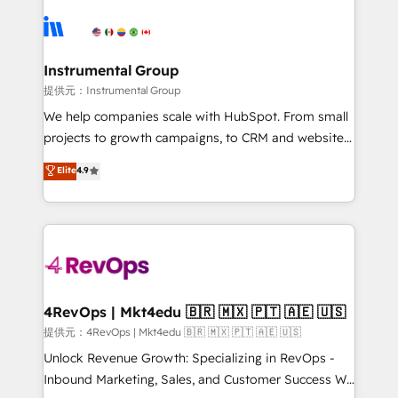
ecosystem, we blend strategy, technology, & award-
Ongoing Management: Monthly tune-ups, feature
winning design to build scalable, globally
rollouts, adoption coaching. Buying HubSpot,
regionalized HubSpot websites, integrated
switching to it, or reviving a stale portal? We are
marketing campaigns, & RevOps frameworks that
Instrumental Group
built for the work.
fuel long-term success We connect the entire
提供元：Instrumental Group
customer lifecycle through seamless integrations,
We help companies scale with HubSpot. From small
ensure long-term adoption with change-
projects to growth campaigns, to CRM and websites.
management programs, and align marketing, sales,
Hire an agency that's experienced in every inch of
Elite
4.9
and service to drive sustainable growth With 6 key
HubSpot and willing to work hand-in-hand with your
HubSpot accreditations and experience across
team to simplify the complex and build a better
hundreds of organizations in dozens of industries,
experience for your team and customers.
there’s a good chance one of our globally integrated
teams has worked with clients just like you Let’s
explore whether S2 is the partner you’ve been
looking for...and get your next big initiative moving!
4RevOps | Mkt4edu 🇧🇷 🇲🇽 🇵🇹 🇦🇪 🇺🇸
提供元：4RevOps | Mkt4edu 🇧🇷 🇲🇽 🇵🇹 🇦🇪 🇺🇸
Unlock Revenue Growth: Specializing in RevOps -
Inbound Marketing, Sales, and Customer Success We