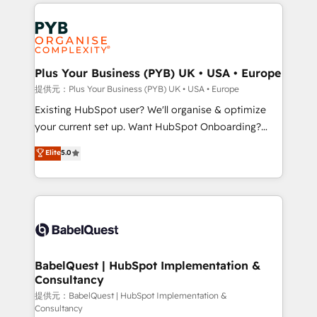
vitale pour leur survie. Mais 57% n'ont aucune
Customer First HubSpot Impact Award - Integrations
stratégie. Et 43% ne maîtrisent même pas leurs
Innovation HubSpot Impact Award - Platform
données. C'est le paradoxe français : conscience
Migration Excellence HubSpot Impact Award -
totale, action nulle. La solution s'appelle l'Entreprise
Platform Excellence 35+ full-time HubSpot
Augmentée. Ce n'est pas une entreprise qui utilise
Plus Your Business (PYB) UK • USA • Europe
professionals.
l'IA. C'est une organisation qui a réussi la symbiose
提供元：Plus Your Business (PYB) UK • USA • Europe
entre l'expertise humaine et l'intelligence artificielle.
Existing HubSpot user? We'll organise & optimize
Pas pour remplacer l'humain, mais pour l'augmenter.
your current set up. Want HubSpot Onboarding?
Chez Ideagency, nous accompagnons cette
We'll customise your CRM & automate your business
Elite
5.0
transformation. D'abord les fondations : des
processes. Welcome to our Profile! We can help
données unifiées, des processus alignés. Ensuite
with... • CRM implementation, reports & workflows,
l'augmentation : l'IA là où elle crée de la valeur. Et
and team training • CRM migration: Salesforce,
surtout : l'humain qui reste au centre. Parce que la
Pipedrive, Dynamics etc • Technical projects inc.
vraie performance vient de l'intérieur. Act Inside.
Custom API integrations & ERP systems inc. SAP and
Stand Out.
Netsuite A little about us... • Boutique 'Elite' Team (12
super skilled members) • 150+ Clients for Sales Hub,
BabelQuest | HubSpot Implementation &
Consultancy
Marketing Hub, Service Hub, Data Hub and Website
(CMS) • ISO/IEC 27001:2022, ISO 9001:2015 and
提供元：BabelQuest | HubSpot Implementation &
Consultancy
now... ISO 42001: 2023 certified • Exclusive AI