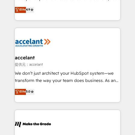
27001:2022 and ISO 9001:2015 across all seven
clients, un ROI mesurable. Notre mission : faire de
Elite
4.9
international offices and 175+ employees.
HubSpot un vrai levier de performance pour votre
organisation. Cela passe par la compréhension de
vos processus, la fiabilisation de vos données et
l'alignement de vos équipes — avant même d'ouvrir
la plateforme. Nos domaines d'intervention : -
Intégration & paramétrage HubSpot - Migration CRM
& reprise de données - Stratégie RevOps &
accelant
alignement Marketing / Sales - Data, reporting &
提供元：accelant
tableaux de bord - Onboarding, audit &
We don’t just architect your HubSpot system—we
optimisation - Intégrations métiers (ERP, téléphonie,
transform the way your team does business. As an
e-commerce) - Formation & accompagnement au
Elite HubSpot Solutions Partner, we specialize in
Elite
5.0
changement Nous intervenons auprès des PME, ETI
creating tailored, end-to-end CRM solutions that
et grandes entreprises en France et à l'international,
accelerate growth, improve operational efficiency,
dans des secteurs variés : SaaS, immobilier,
and ensure faster time to value on HubSpot. What
industrie, éducation, banque & assurance, transport
sets us apart? Our people-centric approach. From
& logistique.
day one, our team takes the time to deeply
understand your unique needs, crafting custom