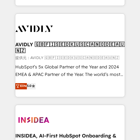
planning and hands-on technical execution - building
the operational foundation companies need to
thrive. Industries we specialize in: - Manufacturing -
Healthcare - Financial Services - Managed IT (MSP) -
Franchises - Professional Services - And more! How
we help: ✔️ Full HubSpot implementations and portal
AVIDLY 🇬🇧🇫🇮🇸🇪🇩🇰🇺🇸🇨🇦🇳🇴🇩🇪🇦🇺
🇳🇿
optimization ✔️ Data migrations, CRM architecture,
and reporting foundations ✔️ Custom integrations
提供元：AVIDLY 🇬🇧🇫🇮🇸🇪🇩🇰🇺🇸🇨🇦🇳🇴🇩🇪🇦🇺🇳🇿
and workflow automation ✔️ User adoption
HubSpot’s 5x Global Partner of the Year and 2024
programs, training, and enablement Through project-
EMEA & APAC Partner of the Year. The world’s most
based engagements and ongoing RevOps
experienced and fully accredited HubSpot Solutions
Elite
5.0
partnerships, we guide organizations through the
Partner. 🚀 With 2,750+ HubSpot projects delivered
revenue maturity model - delivering the right
and 370+ specialists across EMEA, APAC and NAM,
improvements at the right time so operations
we de-risk complex CRM programmes and
evolve strategically and sustainably as the business
accelerate ROI across every HubSpot Hub. 🧭 From
grows.
multi-region migrations to AI-powered automation,
we turn complexity into clarity, human at global
scale. 🏆 HubSpot’s CEO called us “the partner of the
INSIDEA, AI-First HubSpot Onboarding &