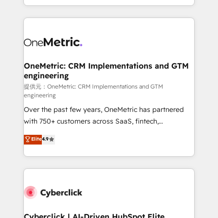
we blend strategy, creativity, and technology to help
to its fullest capacity, improve your current HubSpot
organisations scale smarter and grow stronger.
website, or build your new one.
OneMetric: CRM Implementations and GTM
engineering
提供元：OneMetric: CRM Implementations and GTM
engineering
Over the past few years, OneMetric has partnered
with 750+ customers across SaaS, fintech,
healthcare, real estate, and other industries. With
Elite
4.9
150+ HubSpot-certified experts, we deliver scalable
solutions to complex GTM and RevOps challenges.
Our Expertise 🔹 Onboarding & Implementation:
Accredited HubSpot Partner, ensuring smooth setup
tailored to your GTM motion. 🔹 Migrations:
Accredited HubSpot Partner, ensuring migration
from other CRMs to HubSpot without data loss or
Cyberclick | AI-Driven HubSpot Elite