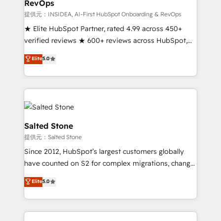
RevOps
future.” Others agree it is proof of trust built through
measurable impact.
提供元：INSIDEA, AI-First HubSpot Onboarding & RevOps
★ Elite HubSpot Partner, rated 4.99 across 450+
verified reviews ★ 600+ reviews across HubSpot,
G2 & Clutch ★ 150+ in-house HubSpot-certified
Elite
5.0
experts ★ 1,500+ implementations across 25+
countries ★ AI-first, RevOps-led, onboarding-
obsessed INSIDEA helps growing companies turn
HubSpot into a revenue engine. We onboard your
team, migrate your data, and build AI-powered
workflows that drive adoption from week one, in
Salted Stone
your time zone. What we do: ➤ Onboarding: Live in
提供元：Salted Stone
weeks, with workflows built around your business,
Since 2012, HubSpot’s largest customers globally
not a template. ➤ Migration: Move from any legacy
have counted on S2 for complex migrations, change
CRM. Zero downtime, full data integrity. ➤
management, systems integration, and creative
Implementation: Configure HubSpot to run your
Elite
5.0
solutions that deliver measurable impact and
revenue process. Sales, marketing, and service wired
transform brand experiences As one of the few full-
together. ➤ AI and Integrations: Layer Breeze AI,
service creative agencies in the HubSpot
custom agents, and APIs to remove manual work. ➤