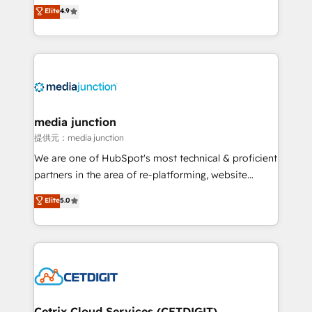
specialize in driving revenue growth for companies
Elite
4.9
across industries through tailored marketing, sales,
and customer success strategies, utilizing RevOps
methodologies. As Latin America's largest HubSpot
partner and a global leader in education market, we
offer unparalleled insights. Operating in five
countries—Brazil, UAE (Abu Dhabi/Dubai/Sharjah),
Mexico, USA, and Portugal—we've executed over a
media junction
hundred successful operations. Our approach,
提供元：media junction
rooted in RevOps principles, integrates analysis,
We are one of HubSpot's most technical & proficient
training, planning, and qualification. Leveraging
partners in the area of re-platforming, website
technology, data analytics, CRM optimization, and
design & development. We specialize in multi-hub
Elite
5.0
inbound marketing tactics, we focus on
implementations for mid-market & enterprise
understanding, nurturing, and converting leads.
companies. We are woman-owned, powered by
Partner with us to unlock your business's full
coffee, and we ❤️ dogs. We produce award-winning
potential and achieve sustained growth in today's
work for our clients. 🏆2023 Technical Expertise
competitive market.
Impact Award 🏆2022 Technical Expertise Impact
Award 🏆2022 Platform Migration Excellence Impact
Award 🏆2020 Elite Solutions Partner 🏆2019
Cetrix Cloud Services (CETDIGIT)