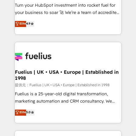
Turn your HubSpot investment into rocket fuel for
'GuardHub' governance framework, based on ISO
your business to soar 🚀 We’re a team of accredited
42001 - helping you 'organise complexity' 𝗥𝗲𝗮𝗱𝘆
HubSpot experts ready to help you. We can
𝗳𝗼𝗿 𝘁𝗵𝗲 𝗻𝗲𝘅𝘁 𝘀𝘁𝗲𝗽? Click the 👈 '𝗖𝗼𝗻𝘁𝗮𝗰𝘁
Elite
4.9
implement the platform into complex business
𝗯𝘂𝘀𝗶𝗻𝗲𝘀𝘀' button to get in touch (𝘸𝘦'𝘳𝘦 𝘴𝘶𝘱𝘦𝘳
environments, optimise what you've got and make
𝘳𝘦𝘴𝘱𝘰𝘯𝘴𝘪𝘷𝘦)
sure you can actually use it, build your website in
HubSpot or create an inbound marketing strategy
for you and execute it on HubSpot. We are on the
G-Cloud 14 CCS (Crown Commercial Service)
framework, meaning we've been accredited by
Fuelius | UK • USA • Europe | Established in
1998
HubSpot and vetted by the CCS, which means we
can support public sector companies as well the
提供元：Fuelius | UK • USA • Europe | Established in 1998
other ones listed in our profile. Our services: -
Fuelius is a 25-year-old digital transformation,
HubSpot implementation - HubSpot CMS website
marketing automation and CRM consultancy. We
build We can do lots of things. But everything we do
enable mid-market and enterprise clients to
Elite
5.0
is there for you to: - Grow revenue, and run your
maximise their return from digital and fuel their
business more efficiently - Build stronger
growth. We modernise platforms, streamline
relationships with customers - Make better
operations that are causing inefficiencies, improve