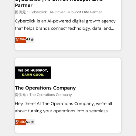
Partner
downtime. 🔹 RevOps Strategy: Align teams,
processes, and data to drive revenue efficiency. 🔹
提供元：Cyberclick | AI-Driven HubSpot Elite Partner
Integrations: Connect HubSpot with your tech stack
Cyberclick is an AI-powered digital growth agency
for better adoption. 🔹 Custom Solutions: Build
that helps brands connect technology, data, and
tailored apps, workflows, and configurations. We are
creativity to achieve measurable results. Founded in
Elite
4.9
SOC 2 Type II and ISO 27001 certified, reinforcing
Barcelona and operating across Spain, LATAM, and
our commitment to data security and compliance. At
the UK, we support global companies in building
OneMetric, we help revenue teams focus on the
smarter marketing, sales, and customer success
OneMetric that matters most: revenue.
strategies. As the only HubSpot Elite Partner in
Iberia (Spain & Portugal), we combine human insight
with intelligent automation to drive sustainable
growth. Our multidisciplinary team designs solutions
The Operations Company
that simplify complexity, boost performance, and
提供元：The Operations Company
turn innovation into real impact. 🌍 Highlights •
Hey there! At The Operations Company, we’re all
HubSpot Partner since 2012 • 2022 EMEA Impact
about turning your operations into a seamless
Award: Best Integration • 150+ successful HubSpot
experience that powers real results. We specialize in
Elite
5.0
projects • Clients in 30+ industries • Proprietary
transforming complex systems into efficient,
technology for integrations • Multilingual team:
scalable solutions that work across your entire