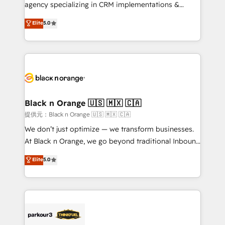
métiers ⚙️ Configuration de la plateforme HubSpot
agency specializing in CRM implementations &
📈 Configuration de rapports et tableaux de bord 🤝
migrations, Revenue Operations, Custom
Elite
5.0
Book Process & Guidelines utilisateurs 🎓
Integrations, Custom AI agents and AI-ready Website
Formations des utilisateurs
Design With over 15 years of experience, we help
companies bridge the gap between marketing, sales,
and customer success through smart automation,
data hygiene, and tailored HubSpot solutions. Our
clients choose us because we blend the expertise of
a global consultancy with the care and agility of a
Black n Orange 🇺🇸 🇲🇽 🇨🇦
boutique firm. At Triario, we’re big enough to deliver
提供元：Black n Orange 🇺🇸 🇲🇽 🇨🇦
but small enough to listen. Our Services: HubSpot
We don’t just optimize — we transform businesses.
implementations & data migration Custom AI agents
At Black n Orange, we go beyond traditional Inbound
Revenue Operations API integrations AI-ready
Marketing with our exclusive methodologies:
Elite
5.0
Website design Let’s turn your CRM into your growth
BOOMS and BOOST. Together, they form a powerful
engine!
combination that has driven success for over 800
businesses worldwide. As Elite HubSpot Partners, we
specialize in crafting high-performance growth
strategies that integrate data-driven marketing,