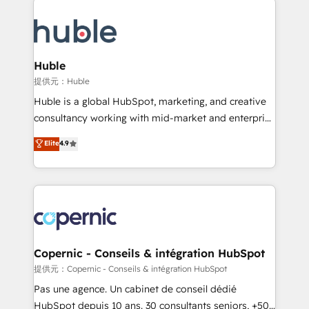
QuickBooks, PandaDoc, ClickUp, Shopify, Mapsly,
consultancy: onboarding, training, data migration -
WooCommerce, BuilderTrend, and more Experience
HubSpot development: websites, custom modules,
the difference — reach out to see how AI + HubSpot
integrations - Marketing & sales solutions: digital
can transform your business.
marketing, advertising, campaigns, content and
Huble
design We connect people, data and technology to
提供元：Huble
improve customer experiences. With our bright
Huble is a global HubSpot, marketing, and creative
people, exciting ideas and can-do mentality, we
consultancy working with mid-market and enterprise
ensure revenue growth on a daily basis. So tell us
businesses. We go beyond implementation, shaping
Elite
4.9
your challenge; our passionate and growth driven
the strategy, processes, and teams that turn
team of 100+ experts is ready for you! Driving digital
HubSpot into a genuine growth engine. Named
growth | www.brightdigital.com
HubSpot's Global Partner of the Year in 2024,
consistently ranked among their top 5 partners
worldwide, and with over 15 years in the ecosystem,
Huble has built a track record that speaks for itself.
One company, one operating model, delivering
Copernic - Conseils & intégration HubSpot
across offices and consulting teams in the UK, USA,
提供元：Copernic - Conseils & intégration HubSpot
Canada, Germany, France, Belgium, Singapore, and
Pas une agence. Un cabinet de conseil dédié
South Africa. Certified compliant with ISO/IEC
HubSpot depuis 10 ans. 30 consultants seniors, +500