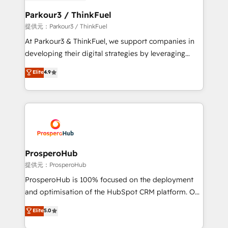
automation, and revenue intelligence to help
companies scale faster and smarter. 🔹 BOOMS:
Parkour3 / ThinkFuel
Demand generation for all your buyers With BOOMS,
提供元：Parkour3 / ThinkFuel
you invest in 100% of your buyers, accelerating your
At Parkour3 & ThinkFuel, we support companies in
growth and positioning yourself as an undisputed
developing their digital strategies by leveraging
leader. 🔹 BOOST: Optimize your digital
technologies and automating their marketing and
Elite
4.9
transformation process A methodology designed to
sales processes to generate growth. Our offer spans
implement HubSpot effectively and optimize your
from Strategy to Operations. We specialize in CRM
digital processes. 🔹 Trusted by Industry Leaders
onboarding and implementation, web design, sales
With an average rating of 4.9/5 and a proven track
& marketing automation, and digital marketing. With
record of business transformation, our growth-first
extensive experience working with tech companies
approach has helped brands dominate their
and manufacturers since 2002, we are committed to
markets.
empowering our clients and developing their
ProsperoHub
autonomy. Get to grips with HubSpot through
提供元：ProsperoHub
guided implementation and seamless integration of
ProsperoHub is 100% focused on the deployment
the CRM platform into your digital ecosystem. Would
and optimisation of the HubSpot CRM platform. Our
you like support in deploying your inbound
highly experienced team of solutions experts will
Elite
5.0
marketing strategy? We'll provide support tailored
ensure that you achieve maximum adoption and
to your needs and sales objectives. With 125+