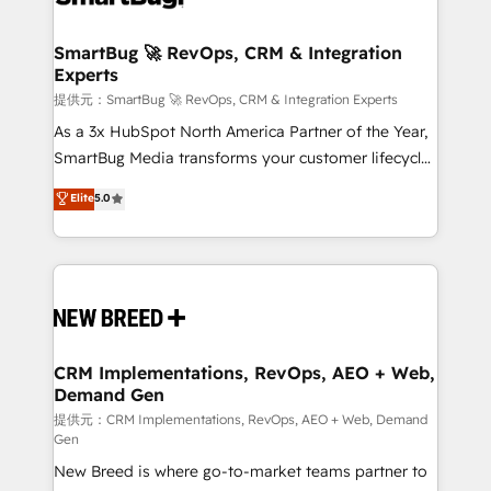
定の代行ではなく、設計の責任」を引き受け、部門横断
"accelerating a mess." ⚙️ Elite Engineering & AI
の統合・浸透・変革管理を実行します。 ▸ CMS戦略設
Scalable Architecture: Zero-technical-debt setup
SmartBug 🚀 RevOps, CRM & Integration
計・構築：リード獲得・CVR・SEOを前提にした情報設
Experts
across all Hubs, validated by our 7 HubSpot
計・導線設計・テンプレート設計をContent Hubで一体
Accreditations. AI-Powered RevOps: Breeze AI,
提供元：SmartBug 🚀 RevOps, CRM & Integration Experts
提供。 ▸ 既存CRM・MAからの移行支援：Salesforce・
custom AI agents, and high-integrity migrations for
As a 3x HubSpot North America Partner of the Year,
Marketo・Pardot等からの移行、カスタム設計、履歴
total reporting clarity. Security & Compliance: SOC 2
SmartBug Media transforms your customer lifecycle
データ移行と活用設計まで。 ▸ AEO対応：ChatGPT・
Type II and HIPAA attested for enterprise-grade data
into a revenue engine. Our unified ecosystem
Elite
5.0
Perplexity等のAI検索からの流入・引用を前提にコンテ
security. 🏆 Why Bluleadz? GTM OS Partner | 16+
includes specialized divisions Globalia (AI &
ンツとサイト構造を最適化。 🏆 なぜ100incを選ぶの
Years Experience | 1,000+ Five-Star Reviews
Software) and Point Success Media (Paid Media),
か？ ✓ HubSpot Eliteパートナー認定 ✓ HubSpotアワ
making this the official home for all three brands. 🔄
ード受賞・HUGリーダー ✓ ISO27001:2022 /
Implementation & Integration - Seamless migrations
ISO9001:2015 取得 ✓ 400社以上の導入実績 ✓
and system integrations powered by Globalia’s
HubSpot大百科 出版 CRM・AI活用に関するご相談、現
technical development team. - 19 HubSpot-certified
状整理の壁打ちなど、構想段階からお気軽にお問い合わ
trainers to drive platform adoption. 📈 Revenue
CRM Implementations, RevOps, AEO + Web,
せください。
Demand Gen
Generation - Full-funnel marketing and high-
performance advertising via Point Success Media. -
提供元：CRM Implementations, RevOps, AEO + Web, Demand
Gen
Expert deployment of Breeze AI and custom agents
New Breed is where go-to-market teams partner to
to automate growth. 🏆 Elite Excellence - 8 platform