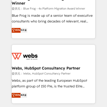
Winner
with other systems 🎓 Training your teams to be
HubSpot pros 📊 Lead generation services using
提供元：Blue Frog - 4x Platform Migration Award Winner
HubSpot Why us? - SIX HubSpot Accreditations -
Blue Frog is made up of a senior team of executive
awarded by HubSpot after a rigorous process for
consultants who bring decades of relevant, real
CRM, Solutions Architecture, Onboarding , Data
world experience to our client engagements. "Blue
Elite
5.0
Migration, Custom Integration & Platform
Frog is a top, trusted partner in HubSpot's
Enablement -Onboarded over 500 businesses to
ecosystem for a reason. Their team brings over a
HubSpot -Top 1% of partners worldwide -In-house
decade of experience to the table, along with deep
team of 25+ experts Contact us today to help you
knowledge of the HubSpot platform and strategies
get more from your investment in HubSpot.
for driving growth. They are committed to helping
www.bbdboom.com
our customers grow and finding solutions that fit
their unique business needs. We are thrilled to have
Webs, HubSpot Consultancy Partner
Blue Frog in the HubSpot ecosystem leading the
提供元：Webs, HubSpot Consultancy Partner
way for customers!" - Yamini Rangan, CEO of
Webs, as part of the leading European HubSpot
HubSpot “Our experience with the team at Blue Frog
platform group of 150 Fte, is the trusted Elite
has been nothing short of extraordinary. Their years
HubSpot CRM Partner offering you a roadmap on
Elite
4.8
of experience and quality of skilled staff has earned
maximizing EBITDA and achieving Commercial
them a trusted reputation within the HubSpot
Excellence. With our targeted processes, we