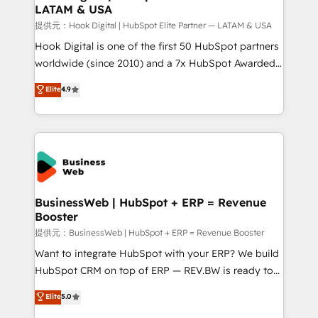
LATAM & USA
Migration Why 1406 We become part of your team.
Your team learns while we build. We fix what others
提供元：Hook Digital | HubSpot Elite Partner — LATAM & USA
broke. Built for mid-market reality—practical
Hook Digital is one of the first 50 HubSpot partners
solutions that work with your actual headcount and
worldwide (since 2010) and a 7x HubSpot Awarded
constraints. By the Numbers 🏆 Top 1% of all
Elite Partner. With 500+ projects across the U.S.,
Elite
4.9
HubSpot partners 🔄 Top 5% globally in client
Brazil, and LATAM, we combine global expertise with
retention 📅 10+ years of consistent results Who We
regional experience. Today, we are Brazil’s largest
Serve Revenue teams, marketing leaders, and sales
HubSpot Elite Partner—trusted by companies across
ops at mid-market companies ready to move
the Americas to scale smarter. ⚙️ CRM
beyond spreadsheets into unified systems that
Implementation & Migration Onboarding across all
drive real business results.
Hubs, plus migrations from Salesforce, Pipedrive, RD
Station, Freshdesk, Intercom, and more. Custom
BusinessWeb | HubSpot + ERP = Revenue
Booster
objects, automations, and integrations built for
growth. 🚀 AI-Driven GTM Orchestration Unify
提供元：BusinessWeb | HubSpot + ERP = Revenue Booster
HubSpot with LinkedIn, WhatsApp, email, paid
Want to integrate HubSpot with your ERP? We build
media, and AI voice to drive pipeline. 🤖 AI Custom
HubSpot CRM on top of ERP — REV.BW is ready to
Agent Development Deploy AI agents for
use business model that you can for fast CRM start
Elite
5.0
prospecting, follow-ups, service triage, and
in your organization. It's not brands that solve