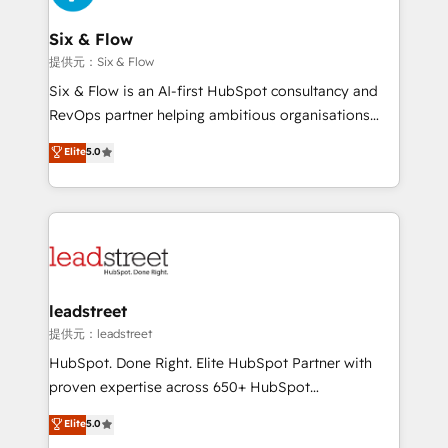
debajo. Te acompañamos a ordenar tu operación
paso a paso, sin frenarla, con la adopción que todos
Six & Flow
buscan y pocos logran. Así HubSpot por fin rinde. Y
提供元：Six & Flow
hay algo más: cada proceso que ordenás construye
Six & Flow is an AI-first HubSpot consultancy and
el contexto real de cómo opera tu empresa —lo
RevOps partner helping ambitious organisations
único que no se compra ni se copia—. En un mundo
grow with clarity, confidence, and intelligence.
Elite
5.0
donde todos tendrán la misma IA, va a ganar quien
Operating across the UK, Netherlands, Ireland, and
tenga el mejor contexto para alimentarla. Sin
Canada, we’ve delivered thousands of successful
contexto, la IA improvisa. Con el tuyo, se vuelve una
HubSpot projects for mid-market and enterprise
ventaja que nadie más tiene. No es teoría: somos
clients worldwide, with over 10 years experience. We
Partner Elite con +700 implementaciones en LATAM.
combine HubSpot, data, and AI to design connected
go-to-market systems that align people, process,
and technology for predictable, scalable revenue
leadstreet
growth. Our expertise spans RevOps, CRM and data
提供元：leadstreet
architecture, AI enablement, and strategic marketing,
HubSpot. Done Right. Elite HubSpot Partner with
delivered through our proprietary FLAIR framework
proven expertise across 650+ HubSpot
for responsible AI adoption. As a HubSpot Elite
implementations. With 12+ years of HubSpot
Elite
5.0
Partner and ISO 27001:2022 certified consultancy,
experience, we help you use the HubSpot platform