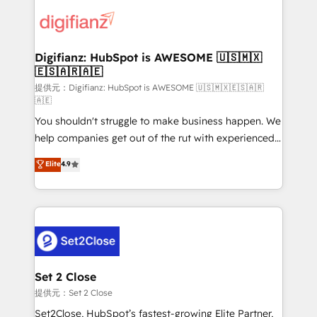
decisions with data - Find a new voice and reach
customer experiences, integrate systems, and
more people - Get the most out of your HubSpot
supercharge revenue operations Key services: • CRM
investment
Implementation • Systems Integration • Digital
Transformation / Web Development • RevOps &
Digifianz: HubSpot is AWESOME 🇺🇸🇲🇽
🇪🇸🇦🇷🇦🇪
Sales Consulting • Marketing Automation What
makes us different? 🚀 Top 0.5% of global HubSpot
提供元：Digifianz: HubSpot is AWESOME 🇺🇸🇲🇽🇪🇸🇦🇷
🇦🇪
agencies ⚙️ The strongest technical ability and
You shouldn't struggle to make business happen. We
integration capabilities 💼 Consultative, long-term
help companies get out of the rut with experienced,
partners who will embed ourselves into your
process-oriented teams implementing HubSpot
business, processes and systems 🏢 We specialise in
Elite
4.9
Marketing, Sales, Service, CMS and Operations Hub,
working with mid-market and enterprise
so selling and actually engaging with your customers
organisations, global organisations and those with
feels easy and pain-free. We are a top ranked
complex use cases 🏆 CRM Implementation,
HubSpot Elite Partner, winner of Rookie of the Year
Platform Enablement, Custom Integration and
and Customer First Awards, 4.9/5 rating in HubSpot
Onboarding Accredited 🔐 ISO27001 & ISO9001
Reviews and 4.9/5 rating in Clutch Reviews. Digifianz
Certified
helps the following industries: logistics & 3PL, home
Set 2 Close
improvement & construction, branding and
提供元：Set 2 Close
commercialization, real estate, health, education,
Set2Close, HubSpot’s fastest-growing Elite Partner,