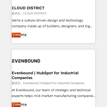
solutions that integrate CRM, AI automation, inbound
and loop marketing, content, and digital creativity.
CLOUD DISTRICT
Our multicultural team works in Spanish, Portuguese,
提供元：CLOUD DISTRICT
and English to design scalable strategies that drive
We’re a culture-driven design and technology
measurable growth. 🌎 Highlights: • 10+ years as a
company made up of builders, designers, and big
HubSpot partner. • 2023 Impact Awards: Platform
thinkers. We blend strategy, design, and
Elite
4.9
Migration Excellence. • Top 3 Partner of the Year
development—always fueled by curiosity—to turn
LATAM 2022, 2023, 2024, 2025. • Partner of the Year
ideas, opportunities, and challenges into meaningful
2024. • Organizer of Aliados.ai (AI, marketing & tech
experiences. To us, technology is more than just
global congress). 👉 Ready to scale your business
code; it’s about creating things that are useful, cool,
with HubSpot? Let Cebra’s experts help you grow
and—most importantly—simple. That’s why we lean
faster, smarter, and with impact.
into bold ideas and shape them into thoughtful
products and strategies that actually make a
Evenbound | HubSpot for Industrial
Companies
difference.
提供元：Evenbound | HubSpot for Industrial Companies
At Evenbound, our team of strategic and technical
experts helps mid-market manufacturing companies
achieve real growth. We specialize in delivering
Elite
5.0