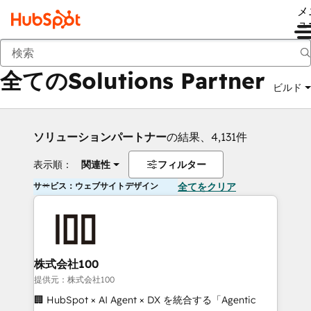
メ
ュ
戻る
全てのSolutions Partner
ビルド
ソリューションパートナー
の結果、4,131件
表示順：
関連性
フィルター
サービス：ウェブサイトデザイン
全てをクリア
株式会社100
提供元：株式会社100
🏢 HubSpot × AI Agent × DX を統合する「Agentic