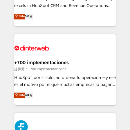
SaaS, Software Dev & IT and consulting, make the
excels in HubSpot CRM and Revenue Operations
most out of their HubSpot experience operating in
(RevOps) services to boost B2B sales and growth.
Elite
5.0
the United States, EU, UAE, Mexico and Latin
As a top HubSpot Elite Partner, we specialize in
America. From casual user to super fan: make
custom HubSpot CRM solutions. Our experts design,
HubSpot an experience you LOVE!
implement, and optimize systems to enhance user
experience, functionality, and adoption across sales,
marketing, and service teams. From setup to
refinement, we streamline workflows, improve lead
management, and speed up deal closures. With 500+
+700 implementaciones
projects completed, our Agile approach ensures your
提供元：+700 implementaciones
HubSpot CRM drives measurable results. Our
HubSpot, por sí solo, no ordena tu operación —y ese
RevOps services align your sales, marketing, and
es el motivo por el que muchas empresas lo pagan y
customer success teams for peak performance. We
aun así no crecen. Suele ser un círculo: procesos que
Elite
4.8
optimize the revenue lifecycle—lead generation to
no generan datos confiables, datos que no permiten
retention—by refining processes and eliminating
decidir bien, y decisiones que no logran mejorar los
inefficiencies. Using HubSpot tools and data-driven
procesos. Y así, vuelta tras vuelta, el negocio gira sin
strategies, we create scalable solutions that
avanzar —un problema que tiene menos que ver con
maximize profitability and adapt to your goals.
el CRM y más con cómo opera la empresa por