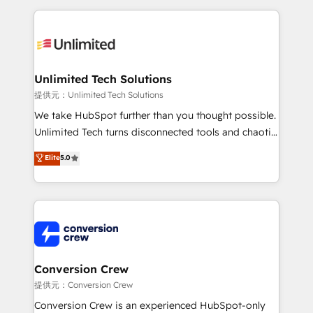
English, Spanish, Portuguese & Italian 👉 Grow
organization. We’re a unique blend of deep HubSpot
smarter with AI and HubSpot.
expertise, strategic thinking, and hands-on
operational know-how. We know that no two
businesses are alike, so we don’t do cookie-cutter
solutions. Instead, we dive in to understand your
Unlimited Tech Solutions
needs, goals, and challenges to deliver solutions that
提供元：Unlimited Tech Solutions
fit like a glove. We’re committed to being both
We take HubSpot further than you thought possible.
highly effective and fun to work with. We believe in
Unlimited Tech turns disconnected tools and chaotic
efficient processes, as well as building great
processes into a seamless, high-performing revenue
Elite
5.0
relationships. Your success is our success, and we’re
engine. We combine RevOps strategy with deep
all in this together! From startup to enterprise, we’ll
technical execution to help teams scale faster—with
make sure your HubSpot setup becomes a
cleaner data, smarter automation, and more
powerhouse of productivity, so you can focus on
predictable revenue. Specialties: · HubSpot
what matters most: growing your business and
Implementation & Migration · Native & Custom
wowing your customers. Let’s make HubSpot work
Integrations · Custom Development · CPQ & FSM ·
smarter for you!
Reporting & Analytics · GTM Architecture · Sales &
Conversion Crew
Marketing Enablement If you’re ready to elevate
提供元：Conversion Crew
HubSpot from “just your CRM” to your growth
Conversion Crew is an experienced HubSpot-only