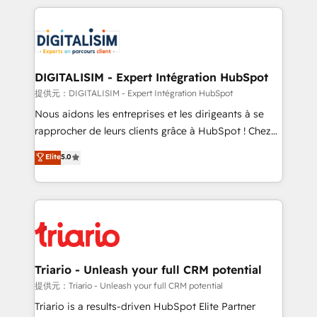
ecosystem as a reliable partner capable of delivering
strengthen your digital transformation and minimize
remarkable experiences for our most sophisticated
costs. As HubSpot's Advanced Accredited CRM
clients.” - Brian Garvey, VP, Solutions Partner
Implementation partner, we provide expertise to
Program, HubSpot.
drive your business forward. Since 2015 we are fully
dedicated to HubSpot and with an experienced
DIGITALISIM - Expert Intégration HubSpot
team (50+), we work with reputable companies in
提供元：DIGITALISIM - Expert Intégration HubSpot
B2B sectors such as manufacturing, SaaS and
Nous aidons les entreprises et les dirigeants à se
business services. We prepare a customized
rapprocher de leurs clients grâce à HubSpot ! Chez
business case that demonstrates the value and
DIGITALISIM, nous avons l'intime conviction que la
Elite
5.0
impact of your digital transformation, including a
réussite des entreprises passe par l’innovation web,
detailed financial rationale with a focus on ROI and
le marketing digital, et la relation client ! C'est
TCO. As a trusted extension of your team, we
pourquoi, nos experts sont à la fois capables de
believe in the power of partnership. Together, we
gérer votre projet de création de site internet, votre
embark on a transformational journey that sets your
référencement, votre stratégie digitale et le pilotage
business up for long-term success. Unlock your
et l'intégration d'HubSpot ! Les grandes phases d'un
business. If not now, when?
projet HubSpot avec DIGITALISIM : 🧽 Nettoyage,
Triario - Unleash your full CRM potential
migration et intégration des bases de données. 🚀
提供元：Triario - Unleash your full CRM potential
Développement des interfaces avec vos logiciels
Triario is a results-driven HubSpot Elite Partner