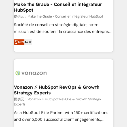
strategies that deliver impactful results. Our mission
Make the Grade - Conseil et intégrateur
HubSpot
is to empower you to unlock HubSpot’s full potential
—faster. Through expert training, unmatched
提供元：Make the Grade - Conseil et intégrateur HubSpot
responsiveness, and ongoing support, we equip
Société de conseil en stratégie digitale, notre
your team to adopt new systems with confidence
mission est de soutenir la croissance des entreprises
and achieve a unified, data-driven approach to
B2B à travers l’acquisition de nouveaux clients,
Elite
4.9
customer engagement.
l'intégration CRM et le développement des revenus
auprès de vos comptes existants. En France et à
l'international, nous travaillons avec des ETI
ambitieuses, des grands groupes voulant aller au-
delà d’une simple transformation digitale et des
startups florissantes. Nos 3 grandes expertises sont :
➤ L’intégration de CRM et de méthodologie RevOps
Vonazon ⚡ HubSpot RevOps & Growth
Strategy Experts
pour aligner les équipes marketing, commerciales et
support client (data migration, synchronisation API,
提供元：Vonazon ⚡ HubSpot RevOps & Growth Strategy
Experts
audit et maintenance) ➤ La création de sites internet
As a HubSpot Elite Partner with 150+ certifications
de conversion qui transforment les visiteurs en
and over 5,000 successful client engagements,
opportunités d'affaires ➤ La mise en place de
Vonazon turns marketing complexity into
stratégies d'acquisition marketing (SEO, SEA,