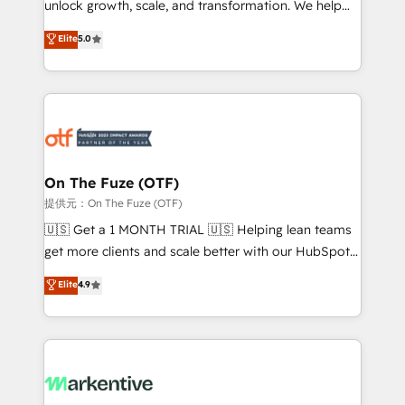
unlock growth, scale, and transformation. We help
accreditations and deep HIPAA-compliance
companies activate HubSpot’s AI-powered
expertise. - A team of 250+ experts dedicated to
Elite
5.0
customer platform and operationalize HubSpot’s
your resilient growth.
Loop Marketing framework through expert-led
services, smart agents, and purpose-built apps,
tailored to your business. Together, we unlock
results, fast. ⚙️CRM & RevOps: Align all Hubs to your
buyer journey for clean data, scalability, & reporting.
🎯Demand Gen & ABM: Drive pipeline with inbound,
On The Fuze (OTF)
ABM, AEO, SEO, & paid media. 👩‍💻Web Design:
提供元：On The Fuze (OTF)
Build high-performing websites with UX, messaging,
🇺🇸 Get a 1 MONTH TRIAL 🇺🇸 Helping lean teams
& conversion strategy that drive results. 🤖AI
get more clients and scale better with our HubSpot
Strategy: Activate Breeze Agents, configure HubSpot
Consulting & 'Done For You' Services. 🚀 Who We
Elite
4.9
AI, & maximize AEO with tailored AI services. 🧩
Work With 🚀 We help lean, growing companies: -
Integrations: Extend HubSpot with custom
Win more business - Reduce no-shows - Improve
integrations, hosting, & maintenance.
lead & deal conversion rates - Scale with less
headcount ...by using HubSpot's full capabilities. 🤓
What do you get? 🤓 Our client's are too busy to
learn the ins-and-outs of HubSpot. We give you a