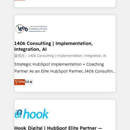
tailored solutions that drive results by leveraging
HubSpot’s platform and data to fuel success.
Technical Solutions: - HubSpot Technical Consulting -
HubSpot CRM Implementation - HubSpot
Onboarding - Data Migration & Integrations -
Technical Audit & Optimization Strategic Solutions: -
Revenue Operations - Inbound Marketing -
1406 Consulting | Implementation,
Integration, AI
Outbound Marketing - HubSpot CMS Website
Design & Development We empower our clients to
提供元：1406 Consulting | Implementation, Integration, AI
reach their full potential by providing transparent,
Strategic HubSpot Implementation + Coaching
relationship-driven support. With over 300 HubSpot
Partner As an Elite HubSpot Partner, 1406 Consulting
certifications and accreditations, we deliver both the
helps mid-market revenue teams transform how
Elite
5.0
technical know-how and strategic guidance you
they sell, market, and serve. We don't just build your
need to succeed.
HubSpot—we teach your team to own it, then stay
to help you keep winning. What We Do ⚙️ CRM
Implementations across Marketing, Sales, Service,
Data & Content 📈 Sales & Marketing Alignment +
Revenue Team Enablement 🤖 Breeze AI & Custom
Agent Creation 🔄 Custom Integrations & Data
Hook Digital | HubSpot Elite Partner —