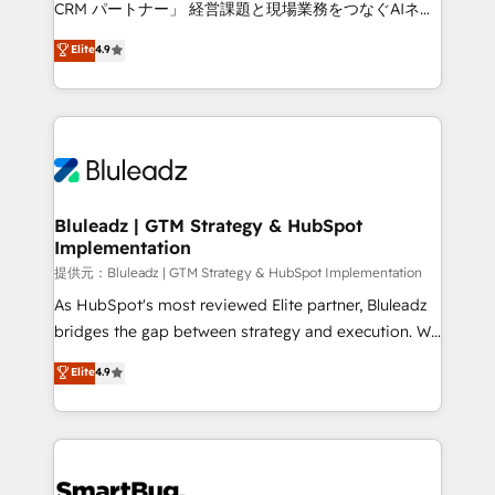
CRM パートナー」 経営課題と現場業務をつなぐAIネイ
ティブ・エージェンシーとして、HubSpot Eliteの実装
Elite
4.9
力で顧客フロント業務を再設計します。 💡 100inc は何
をする会社か？ HubSpotを共通基盤に、AIエージェン
トを組み込んだ顧客フロント業務（マーケティング・営
業・CS）を組織全体で設計・実装する日本のAIネイテ
ィブ・エージェンシーです。事業部・グループ会社・部
門が分立する組織で、データと業務プロセスのサイロ化
を、CRMを軸とした全社共通基盤に再構築します。意
Bluleadz | GTM Strategy & HubSpot
Implementation
思決定者・PMO・現場担当者に並走します。 1️⃣
HubSpot導入・活用支援 顧客データの一元化から、
提供元：Bluleadz | GTM Strategy & HubSpot Implementation
GTMの見える化・自動化まで。全Hub統合運用、デー
As HubSpot's most reviewed Elite partner, Bluleadz
タ品質設計、グループ横断のCRM統合に対応します。
bridges the gap between strategy and execution. We
2️⃣ AIエージェント組織構築 営業・マーケティング業務
don't just "set up tools" — we install the GTM
Elite
4.9
の一部をAIが自律実行する組織への移行を設計・実装。
Operating System (GTM OS) to align your leadership
Breeze・Claude等をHubSpotと連携させ、役割定義・
and engineer a portal that drives predictable
運用ルール・成果指標まで含めて設計します。 3️⃣ 全社
revenue velocity. 🚀 GTM Strategy & Alignment
DX × AI推進のPMO伴走支援 複数部門をまたぐDX×AI変
Workshops & Sprints: Identify "Valleys of Death"
革を、構想から実装・定着までPMOとして主導。「設
stalling growth. Fix your ICP, Math, and Story to stop