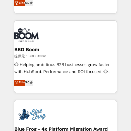
Elite
5.0
measurable, scalable growth. From onboarding to
inbound, automatisation marketing, ABM, IA,
enterprise-grade campaigns, our in-house team
emailing) Informations clés : - 10 ans d'expérience -
builds scalable strategies that drive long-term
100+ intégrations CRM HubSpot réussies - 40
revenue. ⚙️ HubSpot Integration & Optimization •
experts conseil - 150 certifications HubSpot
Seamless CRM, CMS, and automation setup •
cumulées
Complex platform migrations and data cleanups •
Custom APIs and third-party integrations 📈 End-to-
BBD Boom
End Revenue Acceleration • Lifecycle marketing and
提供元：BBD Boom
pipeline growth programs • Sales enablement tools
💥 Helping ambitious B2B businesses grow faster
and CRM optimization • Retention strategies with
with HubSpot. Performance and ROI focused. 💥
customer journey mapping 🏅 Elite-Level HubSpot
BBD Boom is the HubSpot partner that can help you
Elite
5.0
Execution • 750+ onboardings and 2,000+
to HubSpot Better. We work with your teams to
implementations • Deep expertise across marketing,
solve all your HubSpot challenges and improve user
sales, and service hubs • Built-in flexibility for
adoption, sales process and marketing results.
startups to global brands
Services 📚 Onboarding your team to HubSpot for
the first time 🔧 Designing and optimising your
HubSpot set-up for better results 🌐 Website design
and build using HubSpot 🔌 Integrating HubSpot
Blue Frog - 4x Platform Migration Award