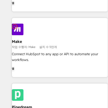
앱
Make
작업 수행자: Make
설치 수 5만개
Connect HubSpot to any app or API to automate your
workflows.
앱
Pipedream