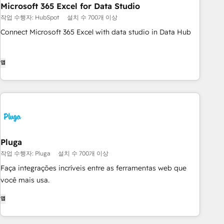
Microsoft 365 Excel for Data Studio
작업 수행자: HubSpot
설치 수 700개 이상
Connect Microsoft 365 Excel with data studio in Data Hub
앱
Pluga
작업 수행자: Pluga
설치 수 700개 이상
Faça integrações incríveis entre as ferramentas web que
você mais usa.
앱