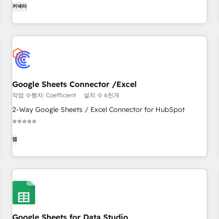
커넥터
Google Sheets Connector /Excel
작업 수행자: Coefficient
설치 수 6천개
2-Way Google Sheets / Excel Connector for HubSpot
⭐⭐⭐⭐⭐
앱
Google Sheets for Data Studio