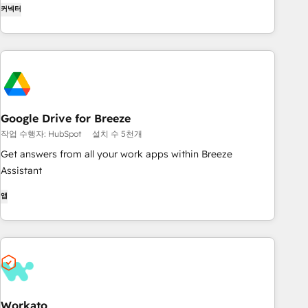
daily tasks to doctorate-level research, right in ChatGPT. No
커넥터
coding required.
Google Drive for Breeze
작업 수행자: HubSpot
설치 수 5천개
Get answers from all your work apps within Breeze
Assistant
앱
Workato