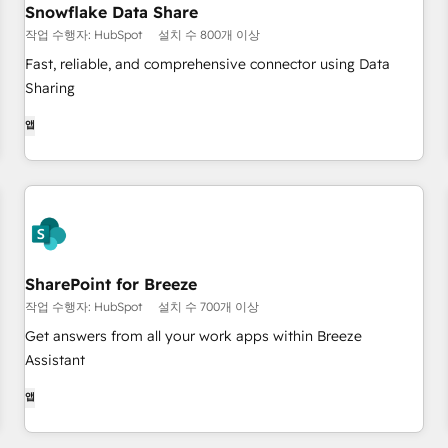
Snowflake Data Share
작업 수행자: HubSpot
설치 수 800개 이상
Fast, reliable, and comprehensive connector using Data
Sharing
앱
SharePoint for Breeze
작업 수행자: HubSpot
설치 수 700개 이상
Get answers from all your work apps within Breeze
Assistant
앱