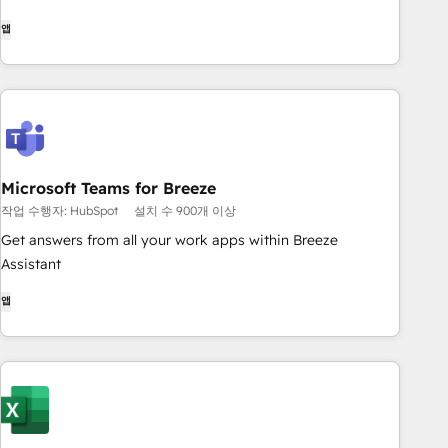
앱
Microsoft Teams for Breeze
작업 수행자: HubSpot
설치 수 900개 이상
Get answers from all your work apps within Breeze
Assistant
앱