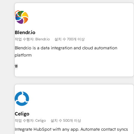
Blendr.io
작업 수행자: Blendr.io
설치 수 700개 이상
Blendr.io is a data integration and cloud automation
platform
앱
Celigo
작업 수행자: Celigo
설치 수 500개 이상
Integrate HubSpot with any app. Automate contact syncs