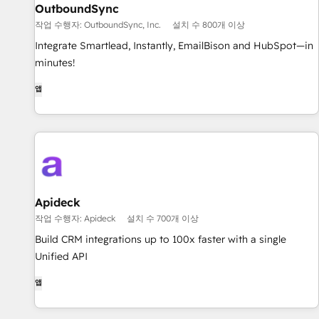
OutboundSync
작업 수행자: OutboundSync, Inc.
설치 수 800개 이상
Integrate Smartlead, Instantly, EmailBison and HubSpot—in
minutes!
앱
Apideck
작업 수행자: Apideck
설치 수 700개 이상
Build CRM integrations up to 100x faster with a single
Unified API
앱