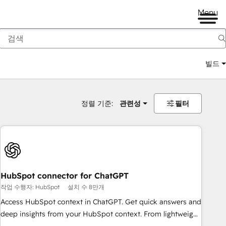
Menu
빌드
정렬 기준:
관련성
필터
HubSpot connector for ChatGPT
작업 수행자: HubSpot
설치 수 8만개
Access HubSpot context in ChatGPT. Get quick answers and
deep insights from your HubSpot context. From lightweight