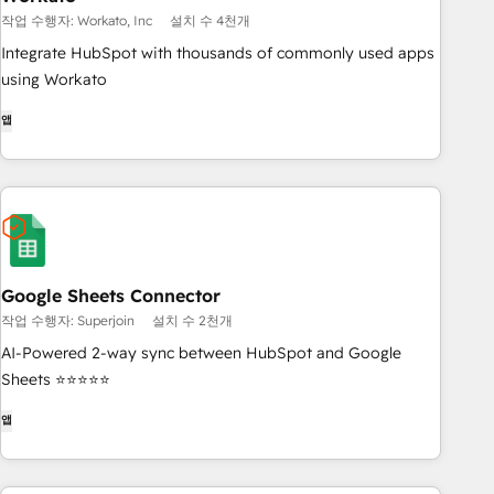
작업 수행자: Workato, Inc
설치 수 4천개
Integrate HubSpot with thousands of commonly used apps
using Workato
앱
Google Sheets Connector
작업 수행자: Superjoin
설치 수 2천개
AI-Powered 2-way sync between HubSpot and Google
Sheets ⭐⭐⭐⭐⭐
앱