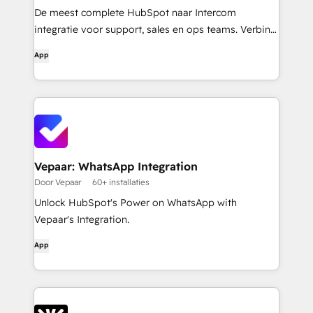
De meest complete HubSpot naar Intercom
integratie voor support, sales en ops teams. Verbind
Intercom en HubSpot met betrouwbare
App
gespreksvastlegging, slimme contactmatching en
automatische ticketsynchronisatie zodat elk team
het volledige klantverhaal ziet.
Vepaar: WhatsApp Integration
Door Vepaar
60+ installaties
Unlock HubSpot's Power on WhatsApp with
Vepaar's Integration.
App