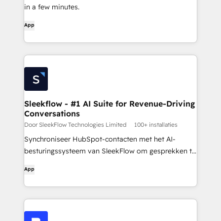
in a few minutes.
App
Sleekflow - #1 AI Suite for Revenue-Driving
Conversations
Door SleekFlow Technologies Limited
100+ installaties
Synchroniseer HubSpot-contacten met het AI-
besturingssysteem van SleekFlow om gesprekken te
beheren via WhatsApp, Instagram, sms, e-mail en
App
meer - alles op één plek. Laat AI-agenten elke
interactie sturen in de richting van inkomsten.