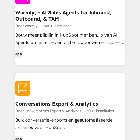
Warmly, - AI Sales Agents for Inbound,
Outbound, & TAM
Door Warmly,
600+ installaties
Bouw meer pijplijn in HubSpot met behulp van AI
Agents om je te helpen bij het opbouwen en scoren
van je TAM, stuur gerichte Outbound (via e-mail, Ads,
App
Linkedin) en sluit vervolgens de warme leads op je
site met de #1 Inbound Prospecting Agent.
Conversations Export & Analytics
Door Conversations Export & Analytics
500+ installaties
Bulk conversatie-exports en geautomatiseerde
analyses voor HubSpot.
App