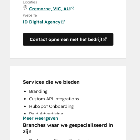
Locaties
Cremorne, VIC, AU
Website
ID Digital Agency
Contact opnemen met het bedrijf
Services die we bieden
Branding
Custom API Integrations
HubSpot Onboarding
Paid Advertising
Meer weergeven
Search Engine Optimization
Branches waar we gespecialiseerd in
Social Media
zijn
Website Design