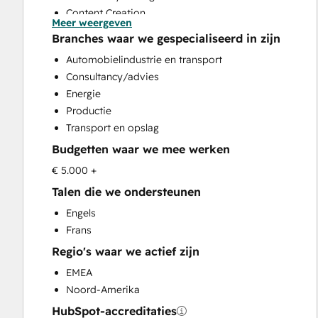
Content Creation
Meer weergeven
Conversational Marketing
Branches waar we gespecialiseerd in zijn
CRM Implementation
Automobielindustrie en transport
CRM Migration
Consultancy/advies
Custom API Integrations
Energie
Customer Marketing
Productie
Customer Success Training
Transport en opslag
Customer Support Training
Budgetten waar we mee werken
Customer Survey and Analysis
Email Marketing
€ 5.000 +
Full Inbound Marketing Services
Talen die we ondersteunen
Help Desk Implementation
Engels
Knowledge Base Development
Frans
Paid Advertising
Regio's waar we actief zijn
Programmable Automation
Sales and Marketing Alignment
EMEA
Sales Coaching and Training
Noord-Amerika
Sales Enablement
HubSpot-accreditaties