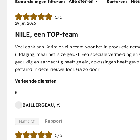
Alle sterren
Nie
Beoordelingen filteren:
Sorteren:
5/5
29 jan. 2026
NILE, een TOP-team
Veel dank aan Karim en zijn team voor het in productie n
uitdaging, maar het is ze gelukt. Een speciale vermelding en
geduldig en aandachtig heeft geleid, oplossingen heeft gev
getraind in deze nieuwe tool. Ga zo door!
Verleende diensten
5
BAILLERGEAU, Y.
Rapport
Nuttig (0)
5/5