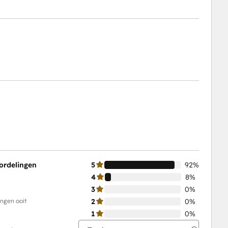
ordelingen
5
92%
4
8%
3
0%
ingen ooit
2
0%
1
0%