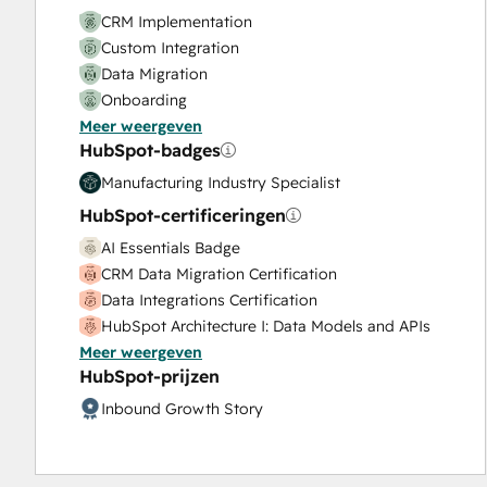
Search Engine Optimization
CRM Implementation
Social Media
Custom Integration
Website Design
Data Migration
Website Development
Onboarding
Website Migration
Meer weergeven
Platform Enablement
HubSpot-badges
Solutions Architecture Design
Manufacturing Industry Specialist
HubSpot-certificeringen
AI Essentials Badge
CRM Data Migration Certification
Data Integrations Certification
HubSpot Architecture I: Data Models and APIs
Meer weergeven
HubSpot Architecture II: Content and
HubSpot-prijzen
Messaging Tools
HubSpot CMS for Developers II
Inbound Growth Story
HubSpot Content Hub Software
HubSpot Implementation for Partners
HubSpot Marketing Hub Software Certification