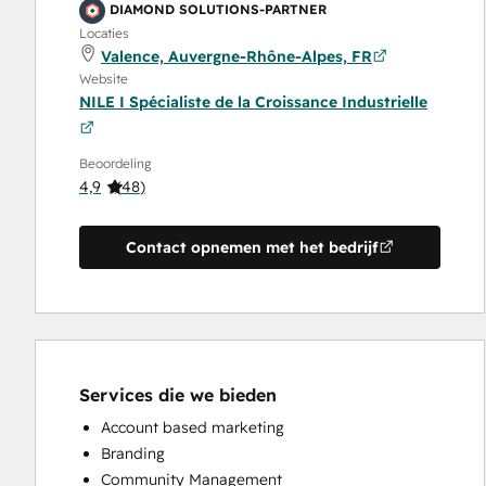
DIAMOND SOLUTIONS-PARTNER
Locaties
Valence, Auvergne-Rhône-Alpes, FR
Website
NILE I Spécialiste de la Croissance Industrielle
Beoordeling
4,9
(
48
)
Contact opnemen met het bedrijf
Services die we bieden
Account based marketing
Branding
Community Management