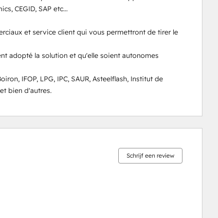
s, CEGID, SAP etc...

iaux et service client qui vous permettront de tirer le 
nt adopté la solution et qu'elle soient autonomes

iron, IFOP, LPG, IPC, SAUR, Asteelflash, Institut de 
t bien d'autres.
0%
0%
0%
8%
92%
voltooid
voltooid
voltooid
voltooid
voltooid
Schrijf een review