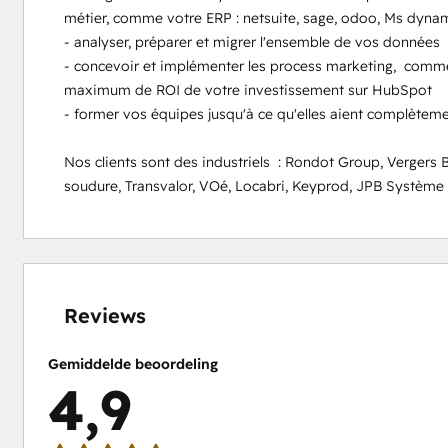
métier, comme votre ERP : netsuite, sage, odoo, Ms dynamic
- analyser, préparer et migrer l'ensemble de vos données 

- concevoir et implémenter les process marketing,  commerc
maximum de ROI de votre investissement sur HubSpot

- former vos équipes jusqu'à ce qu'elles aient complèteme
Nos clients sont des industriels  : Rondot Group, Vergers Bo
soudure, Transvalor, VOé, Locabri, Keyprod, JPB Système e
0%
0%
0%
8%
92%
voltooid
voltooid
voltooid
voltooid
voltooid
Reviews
Gemiddelde beoordeling
4,9