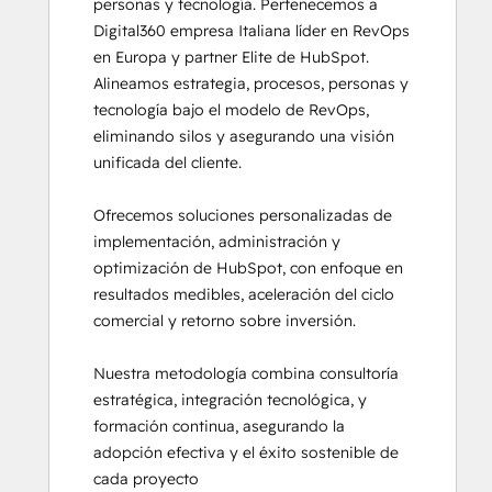
personas y tecnología. Pertenecemos a 
Salesforce Integration Certification
Digital360 empresa Italiana líder en RevOps 
SEO
en Europa y partner Elite de HubSpot.

Service Hub Software
Alineamos estrategia, procesos, personas y 
Social Media Marketing Certification
tecnología bajo el modelo de RevOps, 
Course
eliminando silos y asegurando una visión 
unificada del cliente.

Ofrecemos soluciones personalizadas de 
implementación, administración y 
optimización de HubSpot, con enfoque en 
resultados medibles, aceleración del ciclo 
comercial y retorno sobre inversión.

Nuestra metodología combina consultoría 
estratégica, integración tecnológica, y 
formación continua, asegurando la 
adopción efectiva y el éxito sostenible de 
cada proyecto