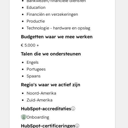
Bankwezen/financiële diensten
Customer Marketing
Education
Customer Success Training
Financiën en verzekeringen
Customer Support Training
Productie
Customer Survey and Analysis
Technologie - hardware en opslag
Email Marketing
Budgetten waar we mee werken
Full Inbound Marketing Services
Help Desk Implementation
€ 5.000 +
Knowledge Base Development
Talen die we ondersteunen
Paid Advertising
Engels
Sales and Marketing Alignment
Portugees
Sales Coaching and Training
Spaans
Sales Enablement
Regio's waar we actief zijn
Search Engine Optimization
Social Media
Noord-Amerika
Video Production
Zuid-Amerika
Website Design
HubSpot-accreditaties
Website Development
Onboarding
Website Migration
HubSpot-certificeringen