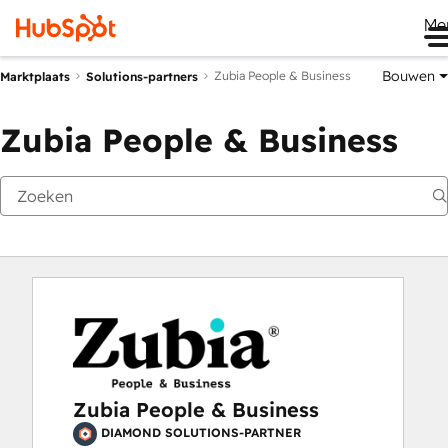
Me
Bouwen
Zubia People & Business
Marktplaats
Solutions-partners
Zubia People & Business
Zubia People & Business
DIAMOND SOLUTIONS-PARTNER