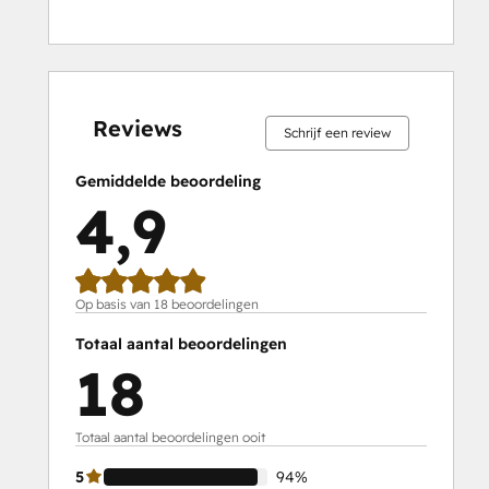
0%
0%
0%
6%
94%
0%
0%
0%
6%
94%
voltooid
voltooid
voltooid
voltooid
voltooid
voltooid
voltooid
voltooid
voltooid
voltooid
Reviews
Schrijf een review
Gemiddelde beoordeling
4,9
Op basis van 18 beoordelingen
Totaal aantal beoordelingen
18
Totaal aantal beoordelingen ooit
5
94%