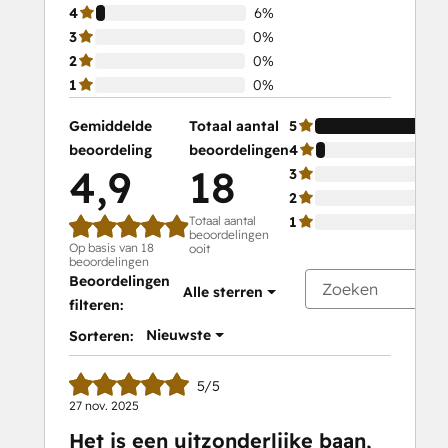
4
6%
3
0%
2
0%
1
0%
Gemiddelde
Totaal aantal
5
beoordeling
beoordelingen
4
4,9
18
3
2
Totaal aantal
1
beoordelingen
Op basis van 18
ooit
beoordelingen
Beoordelingen
Alle sterren
filteren:
Nieuwste
Sorteren:
5/5
27 nov. 2025
Het is een uitzonderlijke baan,