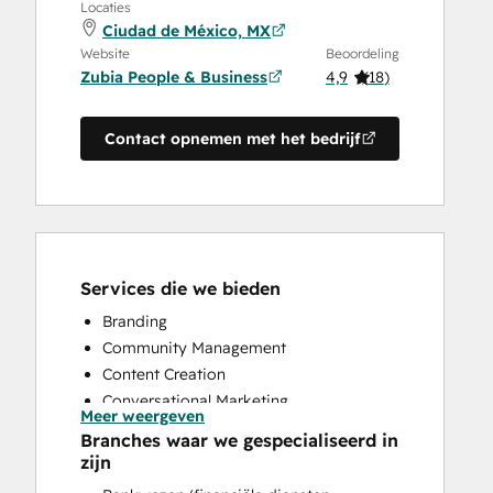
Locaties
Ciudad de México, MX
Website
Beoordeling
Zubia People & Business
4,9
(
18
)
Contact opnemen met het bedrijf
Services die we bieden
Branding
Community Management
Content Creation
Conversational Marketing
Meer weergeven
CRM Implementation
Branches waar we gespecialiseerd in
CRM Migration
zijn
Custom API Integrations