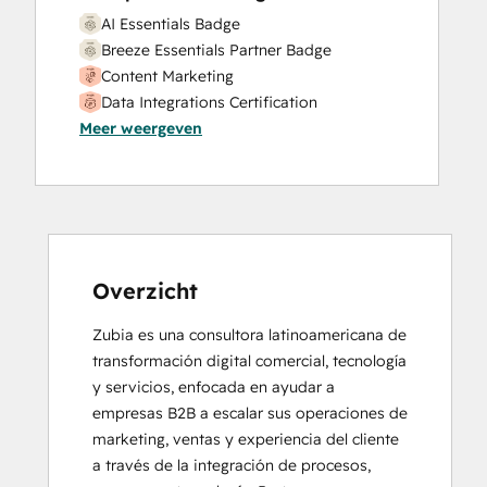
AI Essentials Badge
Breeze Essentials Partner Badge
Content Marketing
Data Integrations Certification
Meer weergeven
Digital Marketing
Email Marketing Certification
Frictionless Sales
HubSpot Marketing Software
HubSpot Reporting
HubSpot Sales Software
HubSpot Solutions Partner
Overzicht
Inbound
Zubia es una consultora latinoamericana de 
Inbound Marketing
transformación digital comercial, tecnología 
Inbound Marketing
y servicios, enfocada en ayudar a 
Inbound Sales
empresas B2B a escalar sus operaciones de 
Platform Consulting
marketing, ventas y experiencia del cliente 
Revenue Operations
a través de la integración de procesos, 
Sales Enablement