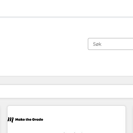
Du er for øyeblikket på
Side
Side
Side
Side
Side
Side
Side
Side
Side
Side
Side