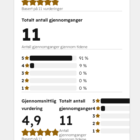
Basert på 11 vurderinger
Totalt antall gjennomganger
11
Antall gjennomganger gjennom tidene
5
91 %
4
9 %
3
0 %
2
0 %
1
0 %
Gjennomsnittlig
Totalt antall
5
vurdering
gjennomganger
4
4,9
11
3
2
Antall
1
gjennomganger
Basert på 11
gjennom tidene