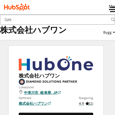
Me
株式会社ハブワン
Markedsted
Løsningspartnere
株式会社ハブワン
Bygg
株式会社ハブワン
DIAMOND SOLUTIONS PARTNER
Lokasjoner
中津川市, 岐阜県, JP
Nettsted
Rangering
株式会社ハブワン
4,9
(
11
)