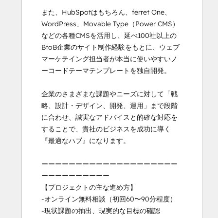
また、HubSpotはもちろん、ferret One、
WordPress、Movable Type（Power CMS）
などの各種CMSを活用し、延べ100社以上の
BtoB企業のサイト制作経験をもとに、ウェブ
マーケテイング担当者が本当に使いやすいノ
ーコードテーマテンプレートを独自開発。

企業のさまざまな課題やニーズに対して「戦
略、設計・デザイン、開発、運用」まで段階
に合わせ、誠実なアドバイスと的確な対応を
することで、貴社のビジネスを成功に導く
『最適なハブ』になります。

ーーーーーーーーーーーーーーーーーーーー
ーーーーーーーーーー

【プロジェクトの主な進め方】

-オンライン無料相談（初回60〜90分程度）

-現状課題の抽出、現実的な目標の確認
