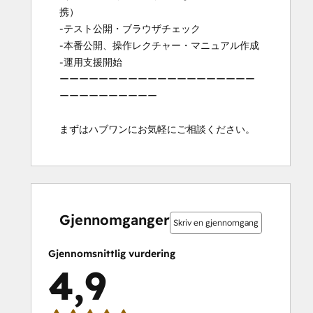
携）

-テスト公開・ブラウザチェック

-本番公開、操作レクチャー・マニュアル作成

-運用支援開始

ーーーーーーーーーーーーーーーーーーーー
ーーーーーーーーーー

まずはハブワンにお気軽にご相談ください。
0 %
0 %
0 %
9 %
91 %
0 %
0 %
0 %
9 %
91 %
fullført
fullført
fullført
fullført
fullført
fullført
fullført
fullført
fullført
fullført
Gjennomganger
Skriv en gjennomgang
Gjennomsnittlig vurdering
4,9