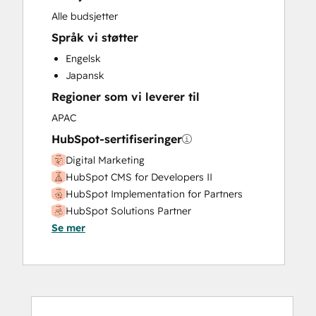
Knowledge Base Development
Alle budsjetter
Paid Advertising
Språk vi støtter
Programmable Automation
Engelsk
Sales and Marketing Alignment
Japansk
Sales Enablement
Regioner som vi leverer til
Search Engine Optimization
Video Production
APAC
Website Design
HubSpot-sertifiseringer
Website Development
Digital Marketing
Website Migration
HubSpot CMS for Developers II
HubSpot Implementation for Partners
HubSpot Solutions Partner
Se mer
Inbound
Inbound Marketing
Inbound Sales
Social Media Marketing Certification
Course