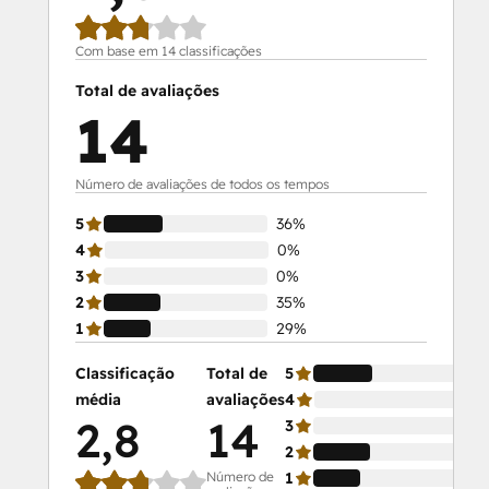
Com base em 14 classificações
Total de avaliações
14
Número de avaliações de todos os tempos
5
36%
4
0%
3
0%
2
35%
1
29%
Classificação
Total de
5
média
avaliações
4
2,8
14
3
2
Número de
1