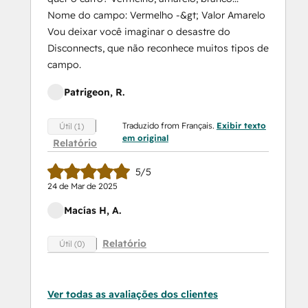
Nome do campo: Vermelho -&gt; Valor Amarelo
Vou deixar você imaginar o desastre do
Disconnects, que não reconhece muitos tipos de
campo.
Patrigeon, R.
Traduzido from Français.
Exibir texto
Útil (1)
em original
Relatório
5/5
24 de Mar de 2025
Macías H, A.
Relatório
Útil (0)
Ver todas as avaliações dos clientes