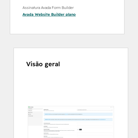
Assinatura Avada Form Builder
Avada Website Builder
plano
Visão geral
Use
as
setas
para
ver
outros
itens