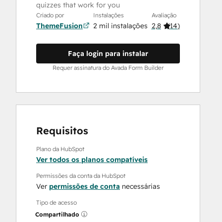
quizzes that work for you
Criado por
Instalações
Avaliação
ThemeFusion
2 mil instalações
2,8
(
14
)
Faça login para instalar
Requer assinatura do Avada Form Builder
Requisitos
Plano da HubSpot
Ver todos os planos compatíveis
Permissões da conta da HubSpot
Ver
permissões de conta
necessárias
Tipo de acesso
Compartilhado