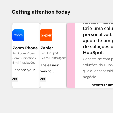
Getting attention today
PRECISA DE MAIS 
Crie uma sol
personalizad
ajuda de um 
de soluções 
Zoom Phone
Zapier
HubSpot.
for HubSpot
Por HubSpot
Por Zoom Video
176 mil instalações
Communications
Conecte-se com p
5 mil instalações
soluções da HubS
The easiest
Enhance your
qualquer necessi
way to
HubSpot
negócio.
automate and
App
App
experience and
connect
Encontrar um
streamline your
HubSpot to
workflows.
8,000+ apps