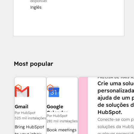
disponível
Inglês
Most popular
PRECISA DE MAIS 
Crie uma sol
personalizad
ajuda de um 
de soluções 
Gmail
Google
HubSpot.
Calendar
Por HubSpot
Por HubSpot
525 mil instalações
Conecte-se com p
281 mil instalações
soluções da HubS
Bring HubSpot
Book meetings
qualquer necessi
to your inbox