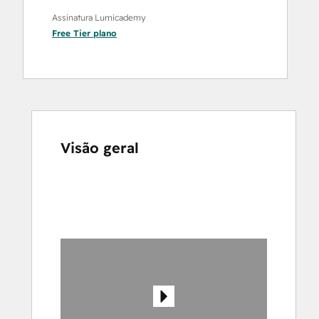
Assinatura Lumicademy
Free Tier
plano
Visão geral
Use
as
setas
para
ver
outros
itens