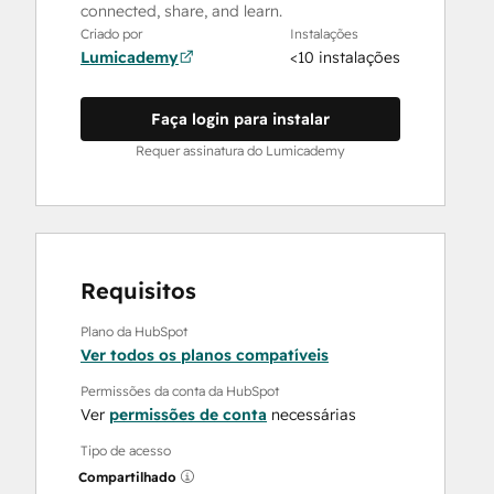
connected, share, and learn.
Criado por
Instalações
Lumicademy
<10 instalações
Faça login para instalar
Requer assinatura do Lumicademy
Requisitos
Plano da HubSpot
Ver todos os planos compatíveis
Permissões da conta da HubSpot
Ver
permissões de conta
necessárias
Tipo de acesso
Compartilhado