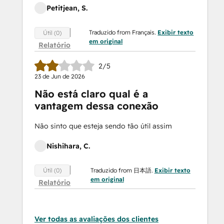
Petitjean, S.
Traduzido from Français.
Exibir texto
Útil (0)
em original
Relatório
2/5
23 de Jun de 2026
Não está claro qual é a
vantagem dessa conexão
Não sinto que esteja sendo tão útil assim
Nishihara, C.
Traduzido from 日本語.
Exibir texto
Útil (0)
em original
Relatório
Ver todas as avaliações dos clientes