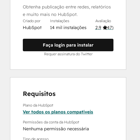
Obtenha publicação entre redes, relatórios
e muito mais no HubSpot.
Criado por
Instalações
Avaliação
HubSpot
14 mil instalações
2,9
(
47
)
Faça login para instalar
Requer assinatura do Twitter
Requisitos
Plano da HubSpot
Ver todos os planos compatíveis
Permissões da conta da HubSpot
Nenhuma permissão necessária
Tipo de acesso