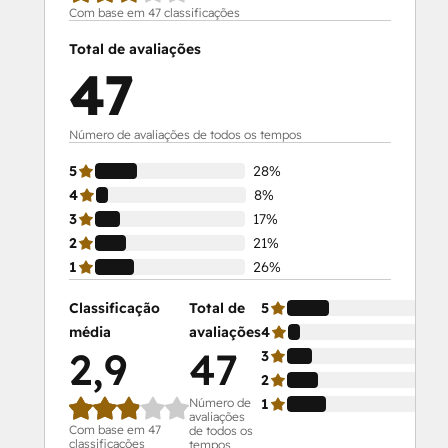
Com base em 47 classificações
Total de avaliações
47
Número de avaliações de todos os tempos
5
28%
4
8%
3
17%
2
21%
1
26%
Classificação
Total de
5
média
avaliações
4
2,9
47
3
2
Número de
1
avaliações
Com base em 47
de todos os
classificações
tempos