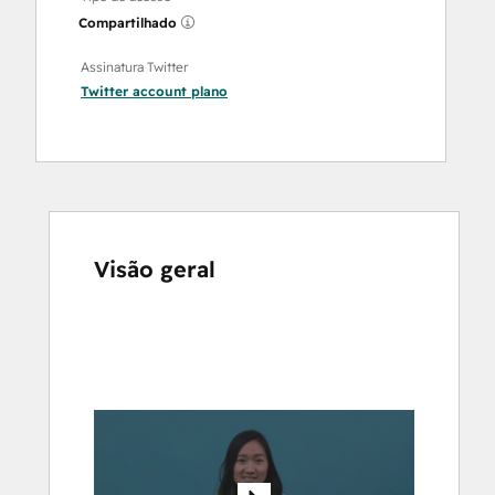
Compartilhado
Assinatura Twitter
Twitter account
plano
Visão geral
Use
as
setas
para
ver
outros
itens