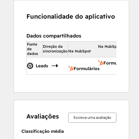
Funcionalidade do aplicativo
Dados compartilhados
Fonte
Direção da
Na HubSpot
de
sincronização
Na HubSpot
dados
Formulários
Leads
Formulários
6%
11%
17%
22%
44%
6%
11%
17%
22%
44%
concluído
concluído
concluído
concluído
concluído
concluído
concluído
concluído
concluído
concluído
Avaliações
Escreva uma avaliação
Classificação média