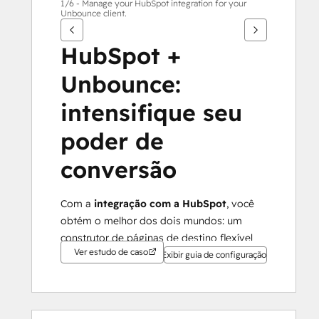
1/6 - Manage your HubSpot integration for your
Unbounce client.
HubSpot + 
Unbounce:
intensifique seu 
poder de 
conversão
Com a 
integração com a HubSpot
, você 
obtém o melhor dos dois mundos: um 
construtor de páginas de destino flexível 
Ver estudo de caso
que permite otimizar cada elemento e 
Exibir guia de configuração
enviar mais leads para uma formidável 
pilha de crescimento para nutrição.