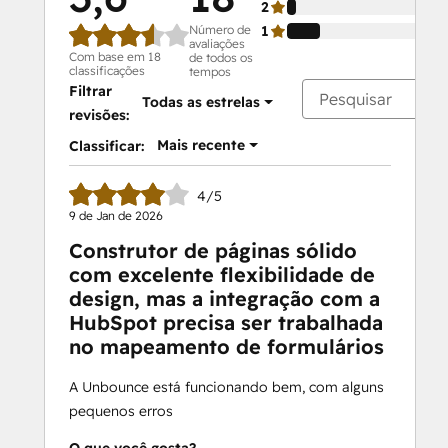
2
Número de
1
avaliações
Com base em 18
de todos os
classificações
tempos
Filtrar
Todas as estrelas
revisões:
Mais recente
Classificar:
4/5
9 de Jan de 2026
Construtor de páginas sólido
com excelente flexibilidade de
design, mas a integração com a
HubSpot precisa ser trabalhada
no mapeamento de formulários
A Unbounce está funcionando bem, com alguns
pequenos erros