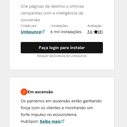
Crie páginas de destino e otimize
campanhas com a inteligência de
conversão
Criado por
Instalações
Avaliação
Unbounce
6 mil instalações
3,6
(
18
)
Faça login para instalar
Requer assinatura do Unbounce
Em ascensão
Os parceiros em ascensão estão ganhando
força com os clientes e mostrando um
forte impulso no ecossistema
HubSpot.
Saiba mais