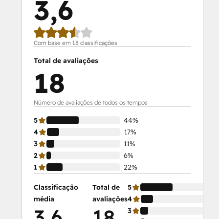
3,6
Com base em 18 classificações
Total de avaliações
18
Número de avaliações de todos os tempos
5
44%
4
17%
3
11%
2
6%
1
22%
Classificação
Total de
5
média
avaliações
4
3,6
18
3