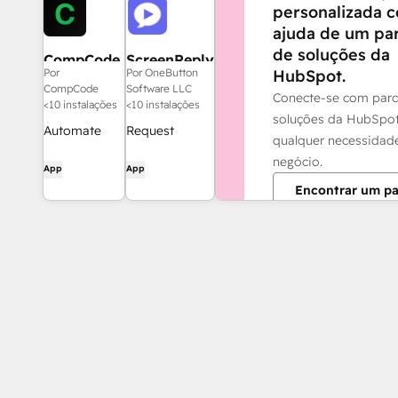
personalizada 
ajuda de um pa
de soluções da
CompCode
ScreenReply
HubSpot.
Por
Por OneButton
CompCode
Software LLC
Conecte-se com parc
<10 instalações
<10 instalações
soluções da HubSpot
Automate
Request
qualquer necessidad
sales
instant screen
negócio.
App
App
commissions
recordings in
Encontrar um pa
with API-first
one click.
plan
ScreenReply is
configuration.
a seamless
Calculate,
platform that
track, and
makes
pay
requesting
commissions
screen
from
recordings
HubSpot
effortless for
deals
both your