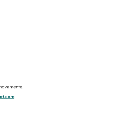
e novamente.
pot.com
.