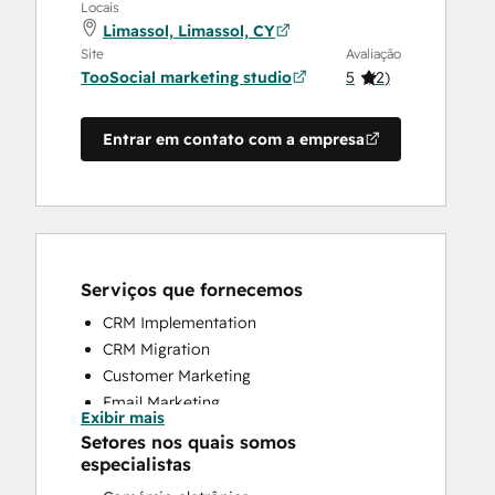
Locais
Limassol, Limassol, CY
Site
Avaliação
TooSocial marketing studio
5
(
2
)
Entrar em contato com a empresa
Serviços que fornecemos
CRM Implementation
CRM Migration
Customer Marketing
Email Marketing
Exibir mais
Full Inbound Marketing Services
Setores nos quais somos
Help Desk Implementation
especialistas
HubSpot Onboarding