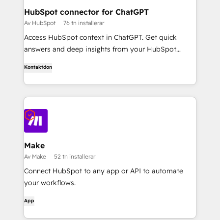
HubSpot connector for ChatGPT
Av HubSpot
76 tn installerar
Access HubSpot context in ChatGPT. Get quick
answers and deep insights from your HubSpot
context. From lightweight daily tasks to doctorate-
Kontaktdon
level research, right in ChatGPT. No coding required.
Make
Av Make
52 tn installerar
Connect HubSpot to any app or API to automate
your workflows.
App