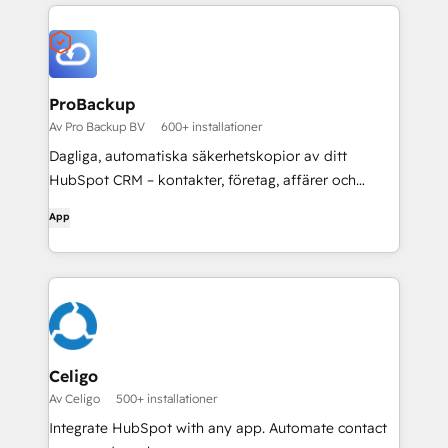
ProBackup
Av Pro Backup BV
600+ installationer
Dagliga, automatiska säkerhetskopior av ditt
HubSpot CRM – kontakter, företag, affärer och
bilagor. Detaljerad återställning med ett enda klick av
App
exakt det du har förlorat, från valfritt tidigare datum.
Oberoende skydd mot oavsiktlig radering, felaktiga
importer och automatiseringar som inte fungerat
som de ska.
Celigo
Av Celigo
500+ installationer
Integrate HubSpot with any app. Automate contact