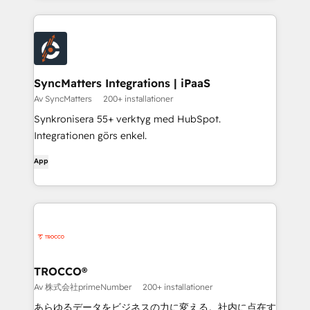
SyncMatters Integrations | iPaaS
Av SyncMatters
200+ installationer
Synkronisera 55+ verktyg med HubSpot.
Integrationen görs enkel.
App
TROCCO®
Av 株式会社primeNumber
200+ installationer
あらゆるデータをビジネスの力に変える。社内に点在す