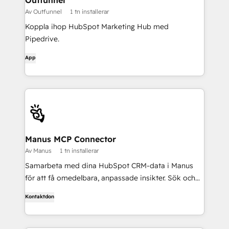
Outfunnel
Av Outfunnel
1 tn installerar
Koppla ihop HubSpot Marketing Hub med
Pipedrive.
App
Manus MCP Connector
Av Manus
1 tn installerar
Samarbeta med dina HubSpot CRM-data i Manus
för att få omedelbara, anpassade insikter. Sök och
hämta information om kontakter, erbjudanden,
Kontaktdon
företag och biljetter på ett enkelt sätt.