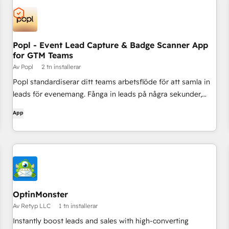
Popl - Event Lead Capture & Badge Scanner App
for GTM Teams
Av Popl
2 tn installerar
Popl standardiserar ditt teams arbetsflöde för att samla in
leads för evenemang. Fånga in leads på några sekunder,
berika kontaktdata automatiskt och synkronisera direkt
App
med HubSpot - inga badges går förlorade, ingen manuell
datainmatning och inget kaos i kalkylbladet.
OptinMonster
Av Retyp LLC
1 tn installerar
Instantly boost leads and sales with high-converting