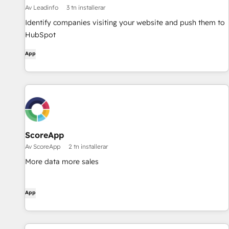
Av Leadinfo
3 tn installerar
Identify companies visiting your website and push them to
HubSpot
App
ScoreApp
Av ScoreApp
2 tn installerar
More data more sales
App