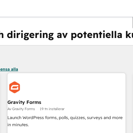
 dirigering av potentiella 
Du är för närvarande på
Sida
Sida
Sida
ensa alla
Gravity Forms
Av Gravity Forms
19 tn installerar
Launch WordPress forms, polls, quizzes, surveys and more
in minutes.