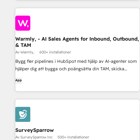
Warmly, - AI Sales Agents for Inbound, Outbound,
& TAM
Av Warmly,
600+ installationer
Bygg fler pipelines i HubSpot med hjälp av AI-agenter som
hjälper dig att bygga och poängsätta din TAM, skicka
riktade utskick (via e-post, annonser, Linkedin) och sedan
App
stänga de varma leads på din webbplats med #1 Inbound
Prospecting Agent.
SurveySparrow
Av SurveySparrow Inc
500+ installationer