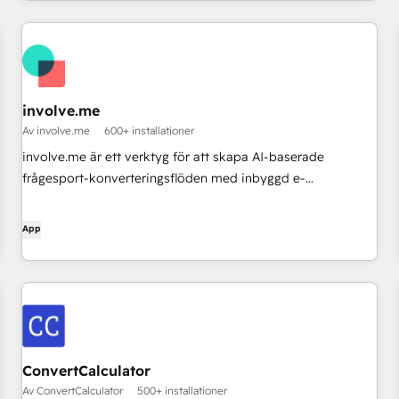
involve.me
Av involve.me
600+ installationer
involve.me är ett verktyg för att skapa AI-baserade
frågesport-konverteringsflöden med inbyggd e-
postautomatisering
App
ConvertCalculator
Av ConvertCalculator
500+ installationer