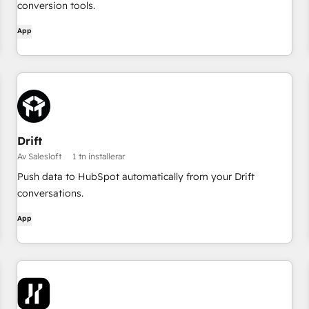
conversion tools.
App
Drift
Av Salesloft
1 tn installerar
Push data to HubSpot automatically from your Drift
conversations.
App