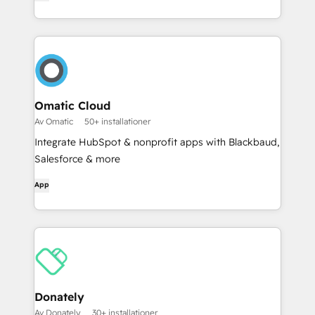
till livstidsförespråkare med smart, enkel integration.
Omatic Cloud
Av Omatic
50+ installationer
Integrate HubSpot & nonprofit apps with Blackbaud,
Salesforce & more
App
Donately
Av Donately
30+ installationer