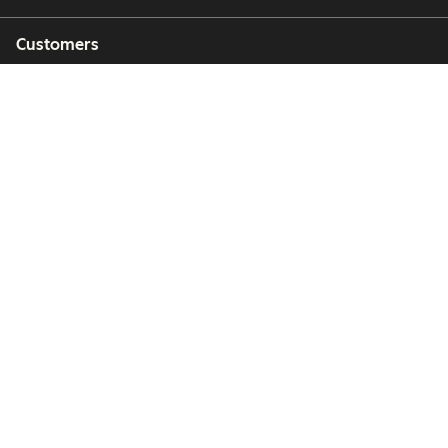
Customers
Partners
Copyright © 2026 HubSpot, Inc.
Legal Center
Privacy Policy
Security
Website Accessibility
Hantera cookies