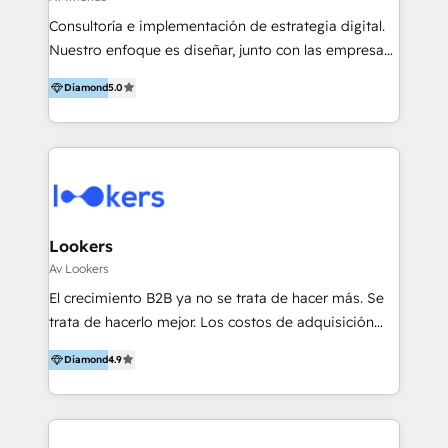
Consultoría e implementación de estrategia digital.
Nuestro enfoque es diseñar, junto con las empresas,
la mejor forma de conectar con su mercado meta,
Diamond
5.0
ayudándolas a utilizar la tecnología disponible para
hacer rentables sus procesos comerciales.
Lookers
Av Lookers
El crecimiento B2B ya no se trata de hacer más. Se
trata de hacerlo mejor. Los costos de adquisición
suben, el retorno no escala, y los equipos están
Diamond
4.9
saturados de herramientas, procesos y presión por
resultados. Seguir creciendo sin datos claros, sin
alineación y sin estrategia es como acelerar con los
ojos cerrados. Bienvenido a Revenue Operation &