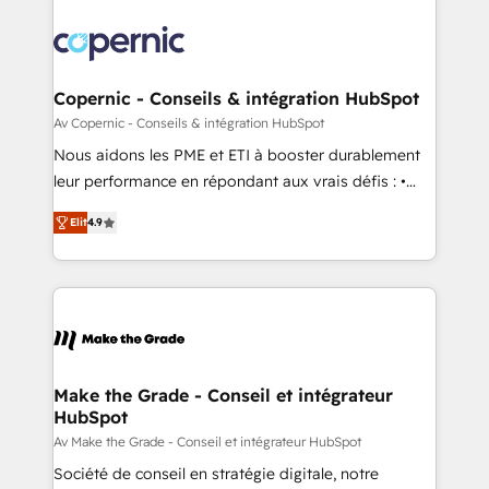
Copernic - Conseils & intégration HubSpot
Av Copernic - Conseils & intégration HubSpot
Nous aidons les PME et ETI à booster durablement
leur performance en répondant aux vrais défis : •
Intégration de HubSpot avec d’autres outils (ERP,
Elit
4.9
téléphonie, etc.) • Alignement des équipes grâce à un
outil et des données partagées • Amélioration de la
collecte et de l’analyse des données pour des
décisions éclairées • Optimisation de l’efficacité et
de la productivité des équipes Notre équipe de 30
consultants certifiés HubSpot aborde chaque projet
avec un engagement total, alignant processus
Make the Grade - Conseil et intégrateur
HubSpot
métiers et technologie, et guidant vos équipes à
travers le changement, tout en centrant vos objectifs
Av Make the Grade - Conseil et intégrateur HubSpot
d’entreprise. Grâce à une méthodologie éprouvée
Société de conseil en stratégie digitale, notre