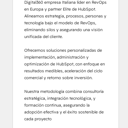
Digital360 empresa Italiana líder en RevOps 
Service Hub Software
en Europa y partner Elite de HubSpot.

Social Media Marketing Certification
Alineamos estrategia, procesos, personas y 
Course
tecnología bajo el modelo de RevOps, 
eliminando silos y asegurando una visión 
unificada del cliente.

Ofrecemos soluciones personalizadas de 
implementación, administración y 
optimización de HubSpot, con enfoque en 
resultados medibles, aceleración del ciclo 
comercial y retorno sobre inversión.

Nuestra metodología combina consultoría 
estratégica, integración tecnológica, y 
formación continua, asegurando la 
adopción efectiva y el éxito sostenible de 
cada proyecto