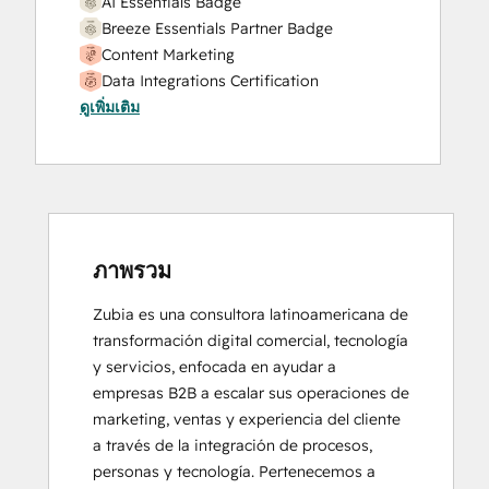
AI Essentials Badge
Breeze Essentials Partner Badge
Content Marketing
Data Integrations Certification
ดูเพิ่มเติม
Digital Marketing
Email Marketing Certification
Frictionless Sales
HubSpot Marketing Software
HubSpot Reporting
HubSpot Sales Software
HubSpot Solutions Partner
ภาพรวม
Inbound
Zubia es una consultora latinoamericana de 
Inbound Marketing
transformación digital comercial, tecnología 
Inbound Marketing
y servicios, enfocada en ayudar a 
Inbound Sales
empresas B2B a escalar sus operaciones de 
Platform Consulting
marketing, ventas y experiencia del cliente 
Revenue Operations
a través de la integración de procesos, 
Sales Enablement
personas y tecnología. Pertenecemos a 
Salesforce Integration Certification