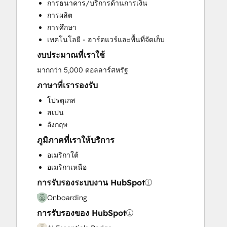
การธนาคาร/บริการด้านการเงิน
Customer Marketing
การผลิต
Customer Success Training
การศึกษา
Customer Support Training
เทคโนโลยี - ฮาร์ดแวร์และพื้นที่จัดเก็บ
Customer Survey and Analysis
งบประมาณที่เราใช้
Email Marketing
Full Inbound Marketing Services
มากกว่า 5,000 ดอลลาร์สหรัฐ
Help Desk Implementation
ภาษาที่เรารองรับ
Knowledge Base Development
โปรตุเกส
Paid Advertising
สเปน
Sales and Marketing Alignment
อังกฤษ
Sales Coaching and Training
ภูมิภาคที่เราให้บริการ
Sales Enablement
Search Engine Optimization
อเมริกาใต้
Social Media
อเมริกาเหนือ
Video Production
การรับรองระบบงาน HubSpot
Website Design
Onboarding
Website Development
การรับรองของ HubSpot
Website Migration