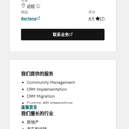
位置
远程
网站
评分
Awtana
4.9
(
17
)
联系业务
我们提供的服务
Community Management
CRM Implementation
CRM Migration
Custom API Integrations
查看更多
Customer Marketing
我们擅长的行业
Customer Success Training
房地产
Customer Support Training