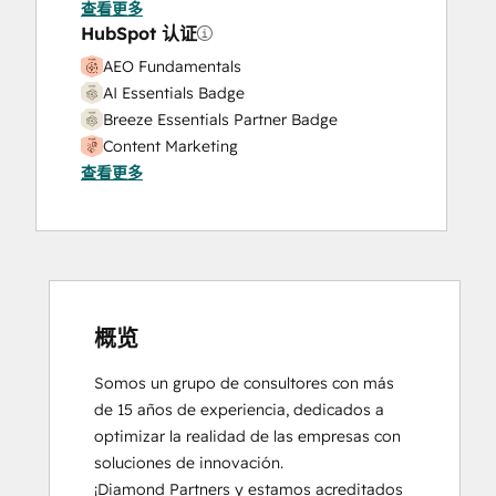
查看更多
HubSpot 认证
AEO Fundamentals
AI Essentials Badge
Breeze Essentials Partner Badge
Content Marketing
查看更多
CRM Data Migration Certification
Data Integrations Certification
Digital Advertising
Digital Marketing
Email Marketing Certification
Frictionless Sales
Guided Client Onboarding
概览
HubSpot Architecture I: Data Models and
Somos un grupo de consultores con más 
APIs
de 15 años de experiencia, dedicados a 
HubSpot Content Hub Software
optimizar la realidad de las empresas con 
HubSpot Marketing Hub Software
soluciones de innovación. 

Certification
¡Diamond Partners y estamos acreditados 
HubSpot Reporting