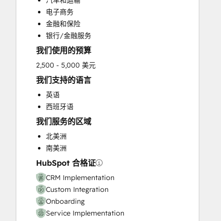
汽车和运输
Customer Survey and Analysis
电子商务
Full Inbound Marketing Services
金融和保险
Help Desk Implementation
银行/金融服务
Knowledge Base Development
我们使用的预算
Sales and Marketing Alignment
Sales Coaching and Training
2,500 - 5,000 美元
Sales Enablement
我们支持的语言
Social Media
英语
西班牙语
我们服务的区域
北美洲
南美洲
HubSpot 合格证
CRM Implementation
Custom Integration
Onboarding
Service Implementation