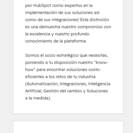
por HubSpot como expertos en la 
HubSpot Sales Hub Software
implementación de sus soluciones así 
Certification
como de sus integraciones! Esta distinción 
HubSpot Solutions Partner
es una demuestra nuestro compromiso con 
Inbound
la excelencia y nuestro profundo 
Inbound Marketing
conocimiento de la plataforma.

Inbound Marketing Optimization
Inbound Sales
Somos el socio estratégico que necesitas, 
Objectives-Based Onboarding
poniendo a tu disposición nuestro "know-
Platform Consulting
how" para encontrar soluciones costo-
Revenue Operations
eficientes a los retos de tu industria 
Salesforce Integration Certification
(Automatización, Integraciones, Inteligencia 
Service Hub Demo Certification
Artificial, Gestión del cambio y Soluciones 
Service Hub Software
a la medida).
Social Media Marketing Certification
Course
Social Media Marketing Certification II
0%
0%
0%
6%
94%
0%
0%
0%
6%
94%
完
完
完
完
完
完
完
完
完
完
成
成
成
成
成
成
成
成
成
成