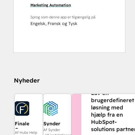
Marketing Automation
Sprog som denne app er tilgængelig på
Engelsk
,
Fransk
og
Tysk
Nyheder
BRUG FOR MERE HJÆL
Lav en
brugerdefineret
løsning med
hjælp fra en
HubSpot-
Finale
Synder
solutions partner
Composer
Af Synder
Af Hubs Help