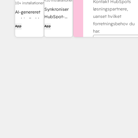
<10 installationer
Kontakt HubSpots
10+ installationer
løsningspartnere,
Synkroniser
AI-genereret
uanset hvilket
HubSpot-
webindhold,
forretningsbehov du
fakturaer
App
App
udviklet til
har.
med
HubSpot.
QuickBooks,
Find en partner
NetSuite eller
Xero — med
periodisering
og indregning
af omsætning