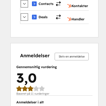
Kontak
Contacts
Kontakter
Handle
Deals
Handler
0 %
18 %
18 %
27 %
37 %
0 %
18 %
18 %
27 %
37 %
fuldendt
fuldendt
fuldendt
fuldendt
fuldendt
fuldendt
fuldendt
fuldendt
fuldendt
fuldendt
Anmeldelser
Skriv en anmeldelse
Gennemsnitlig vurdering
3,0
Baseret på 11 vurderinger
Anmeldelser i alt