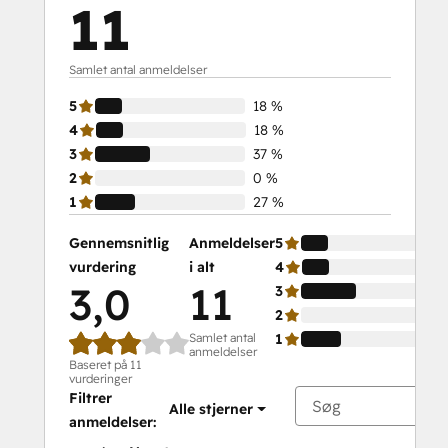
11
Samlet antal anmeldelser
5
18 %
4
18 %
3
37 %
2
0 %
1
27 %
Gennemsnitlig
Anmeldelser
5
vurdering
i alt
4
3,0
11
3
2
Samlet antal
1
anmeldelser
Baseret på 11
vurderinger
Filtrer
Alle stjerner
anmeldelser: