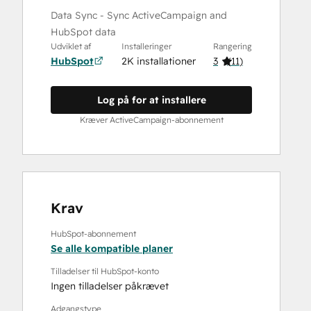
Data Sync - Sync ActiveCampaign and
HubSpot data
Udviklet af
Installeringer
Rangering
HubSpot
2K installationer
3
(
11
)
Log på for at installere
Kræver ActiveCampaign-abonnement
Krav
HubSpot-abonnement
Se alle kompatible planer
Tilladelser til HubSpot-konto
Ingen tilladelser påkrævet
Adgangstype