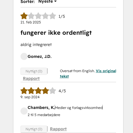
Nyeste
Sortér:
1/5
21. feb 2025
fungerer ikke ordentligt
aldrig integreret
Gomez, J.D.
Oversat from English.
Vis original
Nyttigt (0)
tekst
Rapport
4/5
9. sep 2024
Chambers, K.
Medier og forlagsvirksomhed
2 til 5 medarbejdere
Rapport
Nyttigt (0)