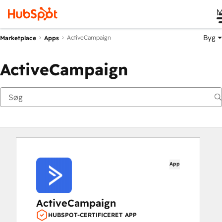
M
Byg
ActiveCampaign
Marketplace
Apps
ActiveCampaign
App
ActiveCampaign
HUBSPOT-CERTIFICERET APP