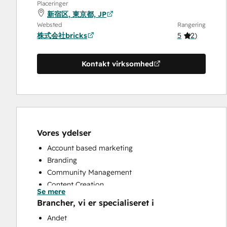
Placeringer
新宿区, 東京都, JP
Websted
Rangering
株式会社bricks
5
(
2
)
Kontakt virksomhed
Vores ydelser
Account based marketing
Branding
Community Management
Content Creation
Se mere
CRM Implementation
Brancher, vi er specialiseret i
CRM Migration
Andet
Custom API Integrations