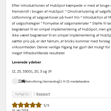
Efter introduktionen af HubSpot kæmpede vi med at bruge de
fremskridt i brugen af HubSpot. * Omstrukturering af salgsfl
Udformning af salgsaktioner på hvert trin * Introduktion af
af salgsstrategier * Fornyelse af salgsmaterialer * Støtte til l
begrænset til en simpel implementering af HubSpot, men gik 
ikke været begrænset til en simpel implementering af HubSpot
sætter pris på, er det faktum, at bricks kommer med forslag 
virksomheden. Denne venlige tilgang har gjort det muligt fo
meget tilfredsstillende resultater.
Leverede ydelser
12, 25, 53001, 20, 3 og 19
三嶋
Rekruttering/bemanding
11 til 25 medarbejdere
Rapport
Nyttigt (1)
5/5
16. jan 2024