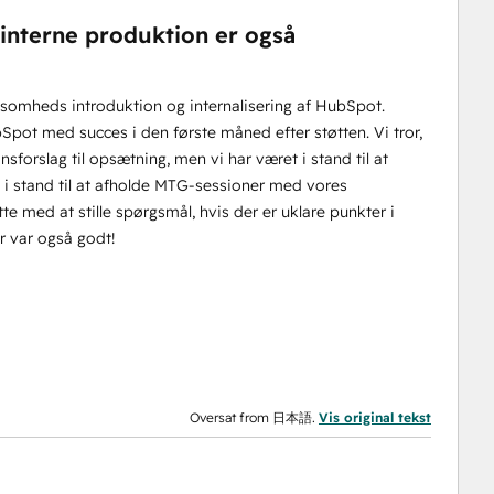
n interne produktion er også
ksomheds introduktion og internalisering af HubSpot.
Spot med succes i den første måned efter støtten. Vi tror,
forslag til opsætning, men vi har været i stand til at
et i stand til at afholde MTG-sessioner med vores
e med at stille spørgsmål, hvis der er uklare punkter i
ar var også godt!
Oversat from 日本語.
Vis original tekst