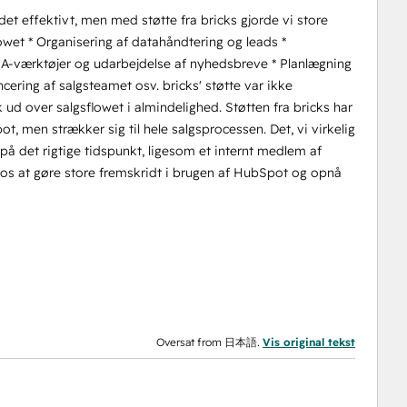
t effektivt, men med støtte fra bricks gjorde vi store
owet * Organisering af datahåndtering og leads *
 MA-værktøjer og udarbejdelse af nyhedsbreve * Planlægning
ancering af salgsteamet osv. bricks' støtte var ikke
ud over salgsflowet i almindelighed. Støtten fra bricks har
, men strækker sig til hele salgsprocessen. Det, vi virkelig
på det rigtige tidspunkt, ligesom et internt medlem af
r os at gøre store fremskridt i brugen af HubSpot og opnå
Oversat from 日本語.
Vis original tekst