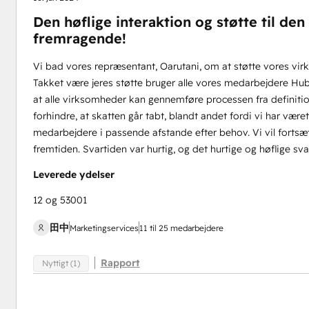
Den høflige interaktion og støtte til de
fremragende!
Vi bad vores repræsentant, Oarutani, om at støtte vores vir
Takket være jeres støtte bruger alle vores medarbejdere Hub
at alle virksomheder kan gennemføre processen fra definitions
forhindre, at skatten går tabt, blandt andet fordi vi har vær
medarbejdere i passende afstande efter behov. Vi vil fortsætt
fremtiden. Svartiden var hurtig, og det hurtige og høflige sv
Leverede ydelser
12 og 53001
田中
Marketingservices
11 til 25 medarbejdere
Rapport
Nyttigt (1)