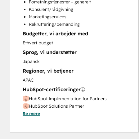
Forretningstjenester – generelt
Customer Marketing
Konsulent/rådgivning
Customer Success Training
Marketingservices
Customer Support Training
Rekruttering/bemanding
Customer Survey and Analysis
Budgetter, vi arbejder med
Email Marketing
Full Inbound Marketing Services
Ethvert budget
Knowledge Base Development
Sprog, vi understøtter
Paid Advertising
Japansk
Sales and Marketing Alignment
Regioner, vi betjener
Sales Coaching and Training
Sales Enablement
APAC
Search Engine Optimization
HubSpot-certificeringer
Social Media
HubSpot Implementation for Partners
Video Production
HubSpot Solutions Partner
Website Design
Se mere
Website Development
Website Migration