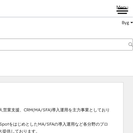
Menu
Byg
人営業支援、CRM(MA/SFA)導入運用を主力事業としており
SpotをはじめとしたMA/SFAの導入運用など各分野のプロ
提供しております。
