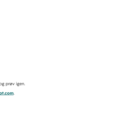
og prøv igen.
pot.com
.