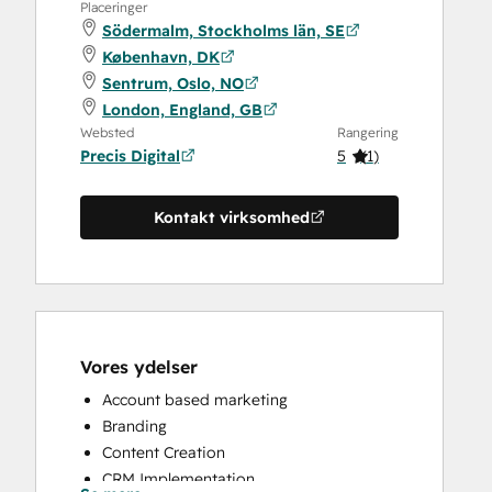
Placeringer
Södermalm, Stockholms län, SE
København, DK
Sentrum, Oslo, NO
London, England, GB
Websted
Rangering
Precis Digital
5
(
1
)
Kontakt virksomhed
Vores ydelser
Account based marketing
Branding
Content Creation
CRM Implementation