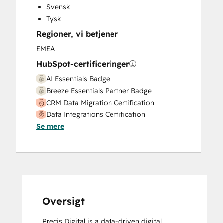
Svensk
Tysk
Regioner, vi betjener
EMEA
HubSpot-certificeringer
AI Essentials Badge
Breeze Essentials Partner Badge
CRM Data Migration Certification
Data Integrations Certification
Se mere
HubSpot Implementation for Partners
HubSpot Solutions Partner
Inbound Marketing Optimization
Integrating With HubSpot I: Foundations
Platform Consulting
Revenue Operations
RevOps Bootcamp
Oversigt
Sales Management Training: Strategies
Precis Digital is a data-driven digital 
for Developing a Successful Modern