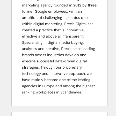
marketing agency founded in 2012 by three 
Sales Team
former Google employees. With an 
Salesforce Integration Certification
ambition of challenging the status quo 
Solutions Architecture Foundations
within digital marketing, Precis Digital has 
created a practice that is innovative, 
effective and above all, transparent. 

Specialising in digital media buying, 
analytics and creative, Precis helps leading 
brands across industries develop and 
execute successful data-driven digital 
strategies. Through our proprietary 
technology and innovative approach, we 
have rapidly become one of the leading 
agencies in Europe and among the highest 
ranking workplaces in Scandinavia.