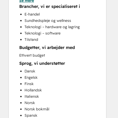
Se mere
CRM Migration
Brancher, vi er specialiseret i
Custom API Integrations
E-handel
Customer Marketing
Sundhedspleje og wellness
Email Marketing
Teknologi – hardware og lagring
Full Inbound Marketing Services
Teknologi – software
Help Desk Implementation
Tilstand
HubSpot Onboarding
Budgetter, vi arbejder med
Paid Advertising
Programmable Automation
Ethvert budget
Sales and Marketing Alignment
Sprog, vi understøtter
Sales Enablement
Dansk
Search Engine Optimization
Engelsk
Social Media
Finsk
Video Production
Hollandsk
Italiensk
Norsk
Norsk bokmål
Spansk